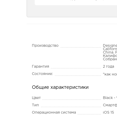
Производство
Designe
Califor
China. 
Калифо
Собран
Гарантия
2 года
Состояние:
"как н
Общие характеристики
Цвет
Black 
Тип
Смарт
Операционная система
iOS 15