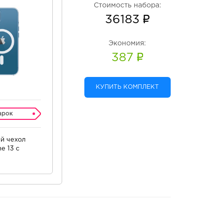
Стоимость набора:
36183
Экономия:
387
КУПИТЬ КОМПЛЕКТ
арок
й чехол
e 13 c