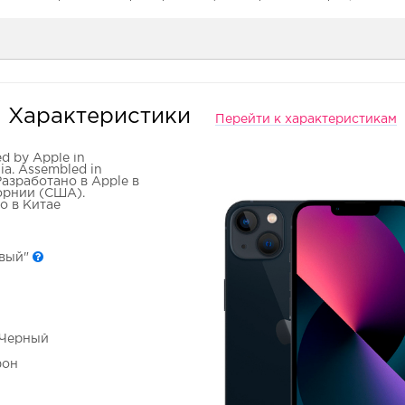
Характеристики
Перейти к характеристикам
d by Apple in
nia. Assembled in
Разработано в Apple в
рнии (США).
о в Китае
овый"
- Черный
фон