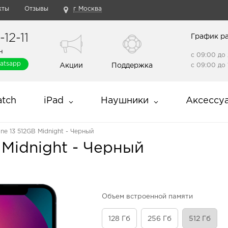
кты
Отзывы
г Москва
12-11
График р
н
с 09:00 до 
atsapp
Акции
Поддержка
с 09:00 до 
tch
iPad
Наушники
Аксессу
ne 13 512GB Midnight - Черный
 Midnight - Черный
Объем встроенной памяти
128 Гб
256 Гб
512 Гб