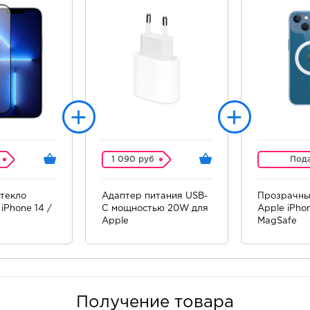
1 090 руб
Под
текло
Адаптер питания USB-
Прозрачны
iPhone 14 /
C мощностью 20W для
Apple iPhon
Apple
MagSafe
Получение товара