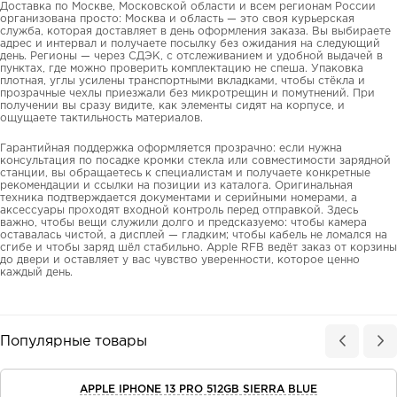
Доставка по Москве, Московской области и всем регионам России
организована просто: Москва и область — это своя курьерская
служба, которая доставляет в день оформления заказа. Вы выбираете
адрес и интервал и получаете посылку без ожидания на следующий
день. Регионы — через СДЭК, с отслеживанием и удобной выдачей в
пунктах, где можно проверить комплектацию не спеша. Упаковка
плотная, углы усилены транспортными вкладками, чтобы стёкла и
прозрачные чехлы приезжали без микротрещин и помутнений. При
получении вы сразу видите, как элементы сидят на корпусе, и
ощущаете тактильность материалов.
Гарантийная поддержка оформляется прозрачно: если нужна
консультация по посадке кромки стекла или совместимости зарядной
станции, вы обращаетесь к специалистам и получаете конкретные
рекомендации и ссылки на позиции из каталога. Оригинальная
техника подтверждается документами и серийными номерами, а
аксессуары проходят входной контроль перед отправкой. Здесь
важно, чтобы вещи служили долго и предсказуемо: чтобы камера
оставалась чистой, а дисплей — гладким; чтобы кабель не ломался на
сгибе и чтобы заряд шёл стабильно. Apple RFB ведёт заказ от корзины
до двери и оставляет у вас чувство уверенности, которое ценно
каждый день.
Популярные товары
APPLE IPHONE 13 PRO 512GB SIERRA BLUE