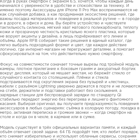
Когда в руках смартфон с экраном 6.5, хочется, чтобы каждый день
начинался с уверенности в удобстве и спокойствии за технику. И
именно поэтому Аксессуары для iPhone 11 Pro Max воспринимаются не
как случайная добавка, а как продуманная экосистема решений, где
важны посадка материалов и поведение в реальной рутине — в городе
и в дороге, в офисе и дома. Вы берёте устройство и чувствуете
тактильность силикона, мягкий хват матового поликарбоната, теплоту
кожи и прозрачную честность кристально ясного пластика, которые
не воруют акценты у дизайна, а лишь подчёркивают его линии и
объёмы. Apple RFB собирает такие решения в единый каталог, где
легко выбрать подходящий формат и цвет, где каждое действие
логично, где интернет-магазин не перегружает деталями, а помогает
сфокусироваться на том, что действительно нужно смартфону.
Фокус на совместимости означает точные вырезы под тройной модуль
камеры, плотное прилегание к боковым граням и аккуратный бортик
вокруг дисплея, который не мешает жестам, но бережёт стекло от
случайного контакта со столешницей. Плёнки и стекла
подстраиваются под скругления экрана без пузырей и «лестниц»,
кабели с разъёмом Lightning уверенно держатся в порте и не ломаются
на сгибе, держатели и подставки работают без скольжения, а
зарядные станции для беспроводной зарядки по стандарту Qi
стабильно передают энергию без перегрева и лишнего фантомного
касания. Выбирая оригинал, вы получаете предсказуемость поведения
аксессуаров в любых сценариях: съёмка в холодную погоду, поездка в
метро, активная переписка и громкие звонки — когда смартфон на
столе и когда он в чехле, в кармане или в сумке.
Модель существует в трёх официальных вариантах памяти, и каждый
объём отвечает своей задаче. 64 ГБ подойдёт тем, кто любит порядок,
кто снимает избирательно и использует облачные сервисы, сохраняя