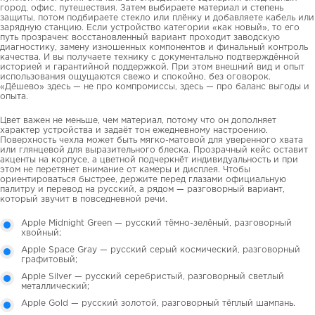
город, офис, путешествия. Затем выбираете материал и степень
защиты, потом подбираете стекло или плёнку и добавляете кабель или
зарядную станцию. Если устройство категории «как новый», то его
путь прозрачен: восстановленный вариант проходит заводскую
диагностику, замену изношенных компонентов и финальный контроль
качества. И вы получаете технику с документально подтверждённой
историей и гарантийной поддержкой. При этом внешний вид и опыт
использования ощущаются свежо и спокойно, без оговорок.
«Дёшево» здесь — не про компромиссы, здесь — про баланс выгоды и
опыта.
Цвет важен не меньше, чем материал, потому что он дополняет
характер устройства и задаёт тон ежедневному настроению.
Поверхность чехла может быть мягко-матовой для уверенного хвата
или глянцевой для выразительного блеска. Прозрачный кейс оставит
акценты на корпусе, а цветной подчеркнёт индивидуальность и при
этом не перетянет внимание от камеры и дисплея. Чтобы
ориентироваться быстрее, держите перед глазами официальную
палитру и перевод на русский, а рядом — разговорный вариант,
который звучит в повседневной речи.
Apple Midnight Green — русский тёмно-зелёный, разговорный
хвойный;
Apple Space Gray — русский серый космический, разговорный
графитовый;
Apple Silver — русский серебристый, разговорный светлый
металлический;
Apple Gold — русский золотой, разговорный тёплый шампань.