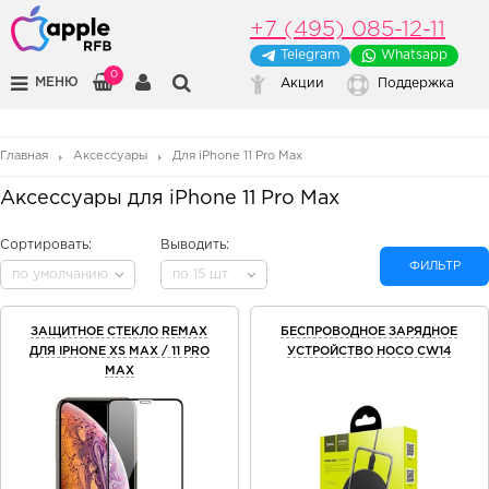
+7 (495) 085-12-11
Telegram
Whatsapp
0
МЕНЮ
Акции
Поддержка
Главная
Аксессуары
Для iPhone 11 Pro Max
Аксессуары для iPhone 11 Pro Max
Сортировать:
Выводить:
ФИЛЬТР
по умолчанию
по 15 шт
ЗАЩИТНОЕ СТЕКЛО REMAX
БЕСПРОВОДНОЕ ЗАРЯДНОЕ
ДЛЯ IPHONE XS MAX / 11 PRO
УСТРОЙСТВО HOCO CW14
MAX