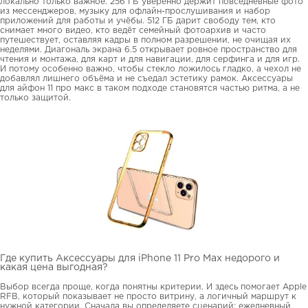
локально только важное. 256 ГБ уверенно держит повседневные фото
из мессенджеров, музыку для офлайн-прослушивания и набор
приложений для работы и учёбы. 512 ГБ дарит свободу тем, кто
снимает много видео, кто ведёт семейный фотоархив и часто
путешествует, оставляя кадры в полном разрешении, не очищая их
неделями. Диагональ экрана 6.5 открывает ровное пространство для
чтения и монтажа, для карт и для навигации, для серфинга и для игр.
И потому особенно важно, чтобы стекло ложилось гладко, а чехол не
добавлял лишнего объёма и не съедал эстетику рамок. Аксессуары
для айфон 11 про макс в таком подходе становятся частью ритма, а не
только защитой.
Где купить Аксессуары для iPhone 11 Pro Max недорого и
какая цена выгодная?
Выбор всегда проще, когда понятны критерии. И здесь помогает Apple
RFB, который показывает не просто витрину, а логичный маршрут к
нужной категории. Сначала вы определяете сценарий: ежедневный