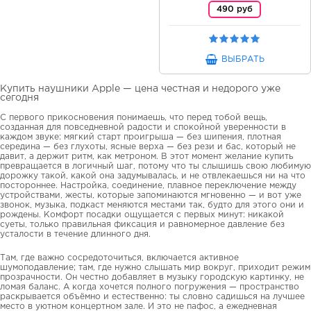
490 руб
ВЫБРАТЬ
Купить наушники Apple — цена честная и недорого уже
сегодня
С первого прикосновения понимаешь, что перед тобой вещь,
созданная для повседневной радости и спокойной уверенности в
каждом звуке: мягкий старт проигрыша — без шипения, плотная
середина — без глухоты, ясные верха — без рези и бас, который не
давит, а держит ритм, как метроном. В этот момент желание купить
превращается в логичный шаг, потому что ты слышишь свою любимую
дорожку такой, какой она задумывалась, и не отвлекаешься ни на что
постороннее. Настройка, соединение, плавное переключение между
устройствами, жесты, которые запоминаются мгновенно — и вот уже
звонок, музыка, подкаст меняются местами так, будто для этого они и
рождены. Комфорт посадки ощущается с первых минут: никакой
суеты, только правильная фиксация и равномерное давление без
усталости в течение длинного дня.
Там, где важно сосредоточиться, включается активное
шумоподавление; там, где нужно слышать мир вокруг, приходит режим
прозрачности. Он честно добавляет в музыку городскую картинку, не
ломая баланс. А когда хочется полного погружения — пространство
раскрывается объёмно и естественно: ты словно садишься на лучшее
место в уютном концертном зале. И это не пафос, а ежедневная