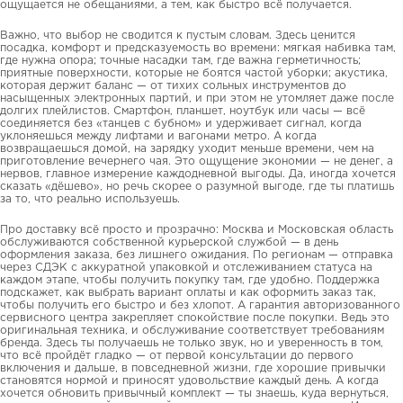
ощущается не обещаниями, а тем, как быстро всё получается.
Важно, что выбор не сводится к пустым словам. Здесь ценится
посадка, комфорт и предсказуемость во времени: мягкая набивка там,
где нужна опора; точные насадки там, где важна герметичность;
приятные поверхности, которые не боятся частой уборки; акустика,
которая держит баланс — от тихих сольных инструментов до
насыщенных электронных партий, и при этом не утомляет даже после
долгих плейлистов. Смартфон, планшет, ноутбук или часы — всё
соединяется без «танцев с бубном» и удерживает сигнал, когда
уклоняешься между лифтами и вагонами метро. А когда
возвращаешься домой, на зарядку уходит меньше времени, чем на
приготовление вечернего чая. Это ощущение экономии — не денег, а
нервов, главное измерение каждодневной выгоды. Да, иногда хочется
сказать «дёшево», но речь скорее о разумной выгоде, где ты платишь
за то, что реально используешь.
Про доставку всё просто и прозрачно: Москва и Московская область
обслуживаются собственной курьерской службой — в день
оформления заказа, без лишнего ожидания. По регионам — отправка
через СДЭК с аккуратной упаковкой и отслеживанием статуса на
каждом этапе, чтобы получить покупку там, где удобно. Поддержка
подскажет, как выбрать вариант оплаты и как оформить заказ так,
чтобы получить его быстро и без хлопот. А гарантия авторизованного
сервисного центра закрепляет спокойствие после покупки. Ведь это
оригинальная техника, и обслуживание соответствует требованиям
бренда. Здесь ты получаешь не только звук, но и уверенность в том,
что всё пройдёт гладко — от первой консультации до первого
включения и дальше, в повседневной жизни, где хорошие привычки
становятся нормой и приносят удовольствие каждый день. А когда
хочется обновить привычный комплект — ты знаешь, куда вернуться,