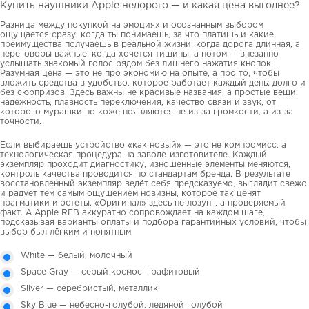
Купить наушники Apple недорого — и какая цена выгоднее?
Разница между покупкой на эмоциях и осознанным выбором
ощущается сразу, когда ты понимаешь, за что платишь и какие
преимущества получаешь в реальной жизни: когда дорога длинная, а
переговоры важные; когда хочется тишины, а потом — внезапно
услышать знакомый голос рядом без лишнего нажатия кнопок.
Разумная цена — это не про экономию на опыте, а про то, чтобы
вложить средства в удобство, которое работает каждый день: долго и
без сюрпризов. Здесь важны не красивые названия, а простые вещи:
надёжность, плавность переключения, качество связи и звук, от
которого мурашки по коже появляются не из-за громкости, а из-за
точности.
Если выбираешь устройство «как новый» — это не компромисс, а
технологическая процедура на заводе-изготовителе. Каждый
экземпляр проходит диагностику, изношенные элементы меняются,
контроль качества проводится по стандартам бренда. В результате
восстановленный экземпляр ведёт себя предсказуемо, выглядит свежо
и радует тем самым ощущением новизны, которое так ценят
прагматики и эстеты. «Оригинал» здесь не лозунг, а проверяемый
факт. А Apple RFB аккуратно сопровождает на каждом шаге,
подсказывая варианты оплаты и подбора гарантийных условий, чтобы
выбор был лёгким и понятным.
White — белый, молочный
Space Gray — серый космос, графитовый
Silver — серебристый, металлик
Sky Blue — небесно-голубой, ледяной голубой