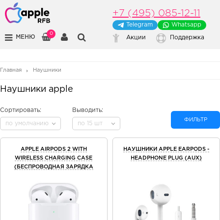
+7 (495) 085-12-11
Telegram
Whatsapp
0
МЕНЮ
Акции
Поддержка
Главная
Наушники
Наушники apple
Сортировать:
Выводить:
ФИЛЬТР
по умолчанию
по 15 шт
APPLE AIRPODS 2 WITH
НАУШНИКИ APPLE EARPODS -
WIRELESS CHARGING CASE
HEADPHONE PLUG (AUX)
(БЕСПРОВОДНАЯ ЗАРЯДКА
ЧЕХЛА)