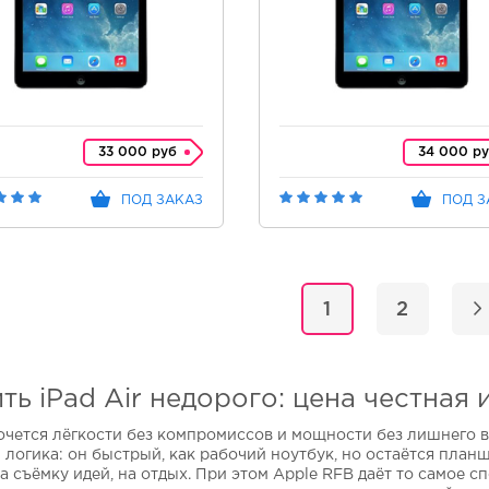
33 000 руб
34 000 р
ПОД ЗАКАЗ
ПОД З
1
2
ть iPad Air недорого: цена честная
очется лёгкости без компромиссов и мощности без лишнего ве
 логика: он быстрый, как рабочий ноутбук, но остаётся план
на съёмку идей, на отдых. При этом Apple RFB даёт то самое с