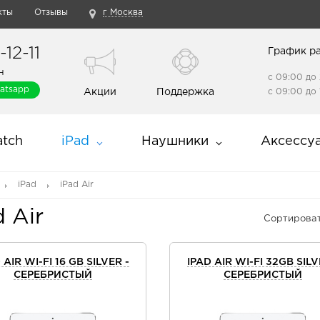
кты
Отзывы
г Москва
12-11
График р
н
с 09:00 до 
atsapp
Акции
Поддержка
с 09:00 до 
tch
iPad
Наушники
Аксессу
iPad
iPad Air
d Air
Сортироват
 AIR WI-FI 16 GB SILVER -
IPAD AIR WI-FI 32GB SILV
СЕРЕБРИСТЫЙ
СЕРЕБРИСТЫЙ