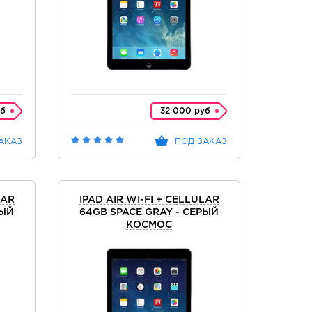
уб
32 000 руб
АКАЗ
ПОД ЗАКАЗ
LAR
IPAD AIR WI-FI + CELLULAR
РЫЙ
64GB SPACE GRAY - СЕРЫЙ
КОСМОС