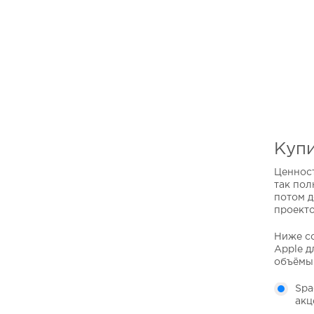
Купи
Ценност
так пол
потом д
проекто
Ниже с
Apple д
объёмы 
Spa
акц