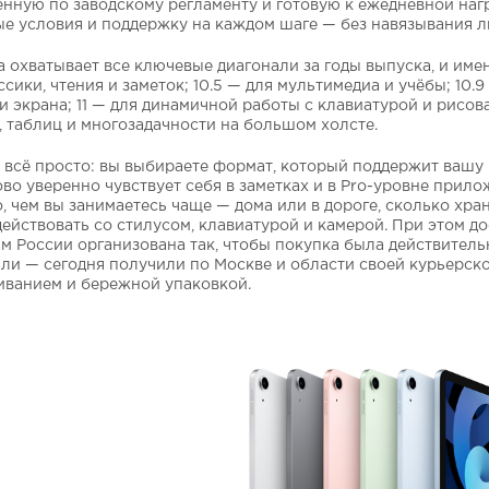
нную по заводскому регламенту и готовую к ежедневной нагр
е условия и поддержку на каждом шаге — без навязывания ли
 охватывает все ключевые диагонали за годы выпуска, и имен
ссики, чтения и заметок; 10.5 — для мультимедиа и учёбы; 10
 экрана; 11 — для динамичной работы с клавиатурой и рисов
, таблиц и многозадачности на большом холсте.
всё просто: вы выбираете формат, который поддержит вашу 
во уверенно чувствует себя в заметках и в Pro-уровне прило
, чем вы занимаетесь чаще — дома или в дороге, сколько хр
ействовать со стилусом, клавиатурой и камерой. При этом до
м России организована так, чтобы покупка была действитель
и — сегодня получили по Москве и области своей курьерск
иванием и бережной упаковкой.