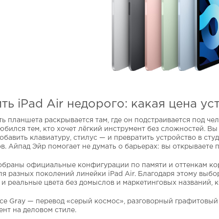
ть iPad Air недорого: какая цена ус
ь планшета раскрывается там, где он подстраивается под чело
юбился тем, кто хочет лёгкий инструмент без сложностей. Вы 
обавить клавиатуру, стилус — и превратить устройство в студ
в. Айпад Эйр помогает не думать о барьерах: вы открываете п
обраны официальные конфигурации по памяти и оттенкам к
ля разных поколений линейки iPad Air. Благодаря этому выбо
и реальные цвета без домыслов и маркетинговых названий, к
ce Gray — перевод «серый космос», разговорный графитовый 
ент на деловом стиле.