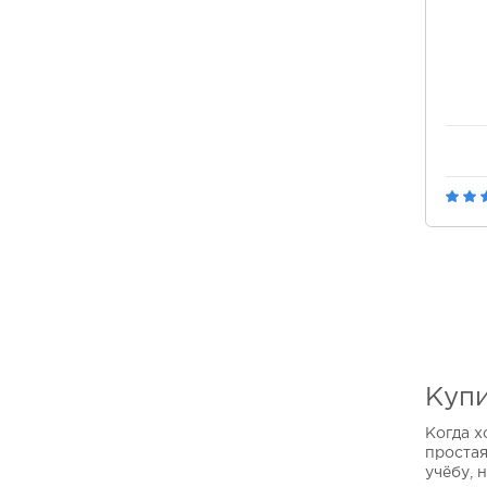
Купи
Когда х
простая
учёбу, 