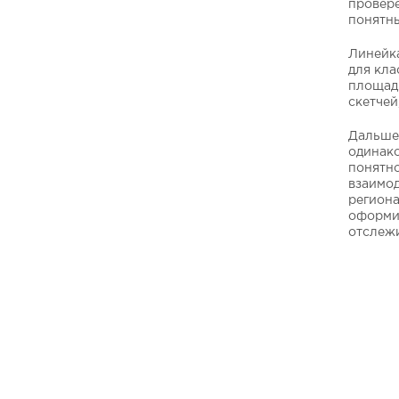
провере
понятны
Линейка
для кла
площади
скетчей
Дальше 
одинако
понятно
взаимод
региона
оформил
отслеж