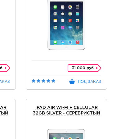
уб
31 000 руб
АКАЗ
ПОД ЗАКАЗ
LAR
IPAD AIR WI-FI + CELLULAR
СТЫЙ
32GB SILVER - СЕРЕБРИСТЫЙ