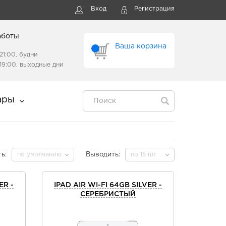
Вход
Регистрация
аботы
Ваша корзина
21:00, будни
19:00, выходные дни
ары
ь:
по умолчанию
Выводить:
по 15 шт
ER -
IPAD AIR WI-FI 64GB SILVER -
СЕРЕБРИСТЫЙ