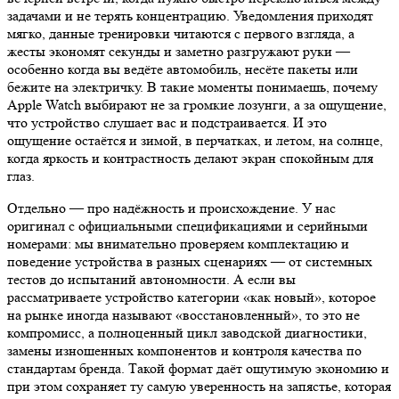
задачами и не терять концентрацию. Уведомления приходят
мягко, данные тренировки читаются с первого взгляда, а
жесты экономят секунды и заметно разгружают руки —
особенно когда вы ведёте автомобиль, несёте пакеты или
бежите на электричку. В такие моменты понимаешь, почему
Apple Watch выбирают не за громкие лозунги, а за ощущение,
что устройство слушает вас и подстраивается. И это
ощущение остаётся и зимой, в перчатках, и летом, на солнце,
когда яркость и контрастность делают экран спокойным для
глаз.
Отдельно — про надёжность и происхождение. У нас
оригинал с официальными спецификациями и серийными
номерами: мы внимательно проверяем комплектацию и
поведение устройства в разных сценариях — от системных
тестов до испытаний автономности. А если вы
рассматриваете устройство категории «как новый», которое
на рынке иногда называют «восстановленный», то это не
компромисс, а полноценный цикл заводской диагностики,
замены изношенных компонентов и контроля качества по
стандартам бренда. Такой формат даёт ощутимую экономию и
при этом сохраняет ту самую уверенность на запястье, которая