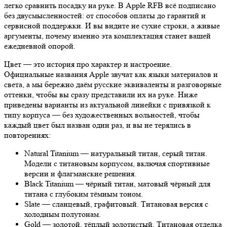
легко сравнить посадку на руке. В Apple RFB всё подписано
без двусмысленностей: от способов оплаты до гарантий и
сервисной поддержки. И вы видите не сухие строки, а живые
аргументы, почему именно эта комплектация станет вашей
ежедневной опорой.
Цвет — это история про характер и настроение.
Официальные названия Apple звучат как языки материалов и
света, а мы бережно даём русские эквиваленты и разговорные
оттенки, чтобы вы сразу представили их на руке. Ниже
приведены варианты из актуальной линейки с привязкой к
типу корпуса — без художественных вольностей, чтобы
каждый цвет был назван один раз, и вы не терялись в
повторениях:
Natural Titanium — натуральный титан, серый титан.
Модели с титановым корпусом, включая спортивные
версии и флагманские решения.
Black Titanium — чёрный титан, матовый чёрный для
титана с глубоким тёмным тоном.
Slate — сланцевый, графитовый. Титановая версия с
холодным полутонам.
Gold — золотой, тёплый золотистый. Титановая отделка