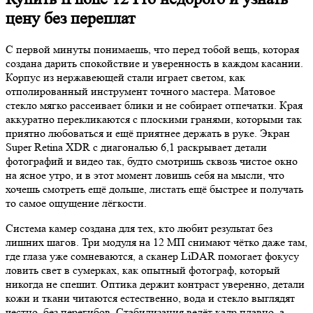
цену без переплат
С первой минуты понимаешь, что перед тобой вещь, которая
создана дарить спокойствие и уверенность в каждом касании.
Корпус из нержавеющей стали играет светом, как
отполированный инструмент точного мастера. Матовое
стекло мягко рассеивает блики и не собирает отпечатки. Края
аккуратно перекликаются с плоскими гранями, которыми так
приятно любоваться и ещё приятнее держать в руке. Экран
Super Retina XDR с диагональю 6,1 раскрывает детали
фотографий и видео так, будто смотришь сквозь чистое окно
на ясное утро, и в этот момент ловишь себя на мысли, что
хочешь смотреть ещё дольше, листать ещё быстрее и получать
то самое ощущение лёгкости.
Система камер создана для тех, кто любит результат без
лишних шагов. Три модуля на 12 МП снимают чётко даже там,
где глаза уже сомневаются, а сканер LiDAR помогает фокусу
ловить свет в сумерках, как опытный фотограф, который
никогда не спешит. Оптика держит контраст уверенно, детали
кожи и ткани читаются естественно, вода и стекло выглядят
честно, без перегибов. Стабилизация ведёт кадр плавно, а