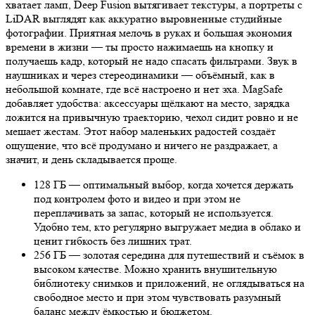
хватает ламп, Deep Fusion вытягивает текстуры, а портреты с
LiDAR выглядят как аккуратно выровненные студийные
фотографии. Приятная мелочь в руках и большая экономия
времени в жизни — ты просто нажимаешь на кнопку и
получаешь кадр, который не надо спасать фильтрами. Звук в
наушниках и через стереодинамики — объёмный, как в
небольшой комнате, где всё настроено и нет эха. MagSafe
добавляет удобства: аксессуары щёлкают на место, зарядка
ложится на привычную траекторию, чехол сидит ровно и не
мешает жестам. Этот набор маленьких радостей создаёт
ощущение, что всё продумано и ничего не раздражает, а
значит, и день складывается проще.
128 ГБ — оптимальный выбор, когда хочется держать
под контролем фото и видео и при этом не
переплачивать за запас, который не используется.
Удобно тем, кто регулярно выгружает медиа в облако и
ценит гибкость без лишних трат.
256 ГБ — золотая середина для путешествий и съёмок в
высоком качестве. Можно хранить внушительную
библиотеку снимков и приложений, не оглядываться на
свободное место и при этом чувствовать разумный
баланс между ёмкостью и бюджетом.