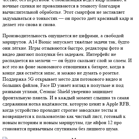
ночные сценки не проваливаются в темноту благодаря
вычислительной обработке. Этот смартфон не заставляет
задумываться о тонкостях — он просто даёт красивый кадр и
делает это снова и снова.
Производительность ощущается не цифрами, а свободой
маршрутов. A14 Bionic запускает тяжёлые задачи так, будто
они лёгкие. Игры отзываются быстро, редакторы фото и
видео двигают ползунки без задержек. Интерфейс не
распадается на мелочи — он будто скользит слой за слоем. И
всё это на фоне экономного отношения к батарее, когда в
конце дня остаётся запас, и можно не думать о розетке.
Поддержка 5G открывает место для потокового видео и
больших файлов, Face ID узнаёт взгляд в полутьме и под
разными углами, Ceramic Shield уверенно защищает
фронтальную панель. И в каждый момент слышна та самая
сдержанная нотка надёжности, которую ценят в Apple RFB,
когда устройство проходит строгие заводские тесты и
возвращается к пользователю как чистый лист, готовый к
новым историям и новым маршрутам, где айфон 12 про
становится привычным спутником без лишнего шума.