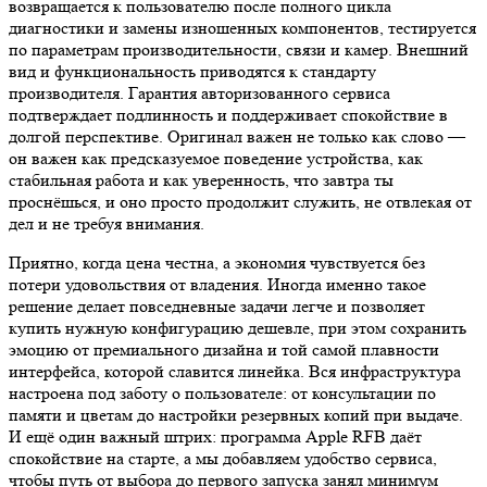
возвращается к пользователю после полного цикла
диагностики и замены изношенных компонентов, тестируется
по параметрам производительности, связи и камер. Внешний
вид и функциональность приводятся к стандарту
производителя. Гарантия авторизованного сервиса
подтверждает подлинность и поддерживает спокойствие в
долгой перспективе. Оригинал важен не только как слово —
он важен как предсказуемое поведение устройства, как
стабильная работа и как уверенность, что завтра ты
проснёшься, и оно просто продолжит служить, не отвлекая от
дел и не требуя внимания.
Приятно, когда цена честна, а экономия чувствуется без
потери удовольствия от владения. Иногда именно такое
решение делает повседневные задачи легче и позволяет
купить нужную конфигурацию дешевле, при этом сохранить
эмоцию от премиального дизайна и той самой плавности
интерфейса, которой славится линейка. Вся инфраструктура
настроена под заботу о пользователе: от консультации по
памяти и цветам до настройки резервных копий при выдаче.
И ещё один важный штрих: программа Apple RFB даёт
спокойствие на старте, а мы добавляем удобство сервиса,
чтобы путь от выбора до первого запуска занял минимум