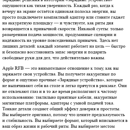
ощущаются как тихая уверенность. Каждый раз, когда к
вечеру на экране остаётся одинокая полоска энергии, вы
просто подключаете компактный адаптер или ставите гаджет
на аккуратную площадку — и чувствуете, как ритм дня
возвращается к привычной скорости. Никакой суеты: только
размеренная подача мощности, продуманные сценарии и
надёжность на уровне повседневных привычек. Здесь нет
лишних деталей: каждый элемент работает на цель — быстро
и безопасно восстановить запас энергии и подарить
свободные руки для дел, что действительно важны.
Apple RFB — это внимательное отношение к тому, как вы
заряжаете свои устройства. Вы получаете аккуратные по
форме и ощутимо прочные «Зарядные устройства», которые
не выпячивают себя на столе и легко прячутся в рюкзаке. Они
не отвлекают глаз и в то же время располагают к частому
использованию: тактильно приятные кабели, аккуратные
магнитные платформы, адаптеры с умной подачей тока.
Тонкие детали создают общий эффект доверия и простоты.
Вы выбираете оригинал, потому что цените предсказуемость
и стабильность. Вы выбираете формат, который вписывается в
ваш образ жизни и рабочий ритм. Вы выбираете местом