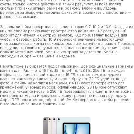
собран вокруг простоты и плавности жестов. А значит — никакой
суеты, только чистое действие и ясный результат. И пока взгляд
скользит по аккуратным рамкам и ровному алюминию, ладонь
цепляется за знакомую матовую фактуру, и возникает спокойствие —
ровное, как дыхание.
За годы линейка раскрывалась в диагоналях 9.7, 10.2 и 10.9. Каждая из
них по-своему раскрывает пространство контента: 9.7 даёт уютный
формат для чтения и быстрых заметок, 10.2 прибавляет воздуха для
учёбы и базовой работы, 10.9 переносит внимание на настоящую
многозадачность, когда несколько окон и инструменты рядом. Переход
между диагоналями ощущается как шаг по широким ступеням вверх:
больше места для идей, больше контроля за деталями, больше
свободы выбора — без шума и надрыва.
Память тоже выбирается под стиль жизни. Все официальные варианты
памяти для iPad — это 16 ГБ, 32 ГБ, 64 ГБ, 128 ГБ, 256 ГБ, и каждая
цифра здесь имеет свой характер. 16 ГБ хватает тем, кто держит
планшет как чистую читалку и окно в браузер. 32 ГБ удобно, когда
фото и файлы не копятся месяцами. 64 ГБ дают пространство для
приложений, учебных курсов, офлайн-видео. 128 ГБ уже отпускают
мысли о нехватке места, а 256 ГБ превращают планшет в тихий архив,
где проекты, медиа и документы живут рядом, не мешая друг другу.
Apple RFB помогает подобрать объём без переплаты, чтобы решение
было именно вашим и практичным.