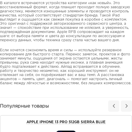
В каталоге встречаются устройства категории «как новый». Это
восстановленный формат, когда планшет проходит полную заводскую
диагностику, меняются изношенные элементы и проводится контроль
качества, который соответствует стандартам бренда. Такой iPad
выглядит и ощущается как свежая покупка в коробке с комплектом.
Это оригинал с поддержкой авторизованного сервисного центра, а
значит — спокойствие при использовании не иллюзия, а уверенность,
подтверждённая документами. Apple RFB сопровождает на каждом
шаге: от выбора памяти и цвета до консультации по аксессуарам и
переносу данных, чтобы техника сразу стала частью вашего дня.
Если хочется сэкономить время и силы — используйте резервное
копирование для быстрого старта. Перенос заметок, проектов и фото
занимает минуты, ощущения от экрана остаются цельными, жесты
привычны, рука сама находит нужные иконки, а плавная анимация
будто подталкивает к действию. Айпад встраивается в обучение,
работу и творчество незаметно, как хороший инструмент: он не
отвлекает на себя, он подчёркивает вас и ваш темп. А расстановка
акцентов — память, цвет, диагональ — помогает настроить личный
баланс между лёгкостью и возможностями, без лишних компромиссов.
Популярные товары
APPLE IPHONE 13 PRO 512GB SIERRA BLUE