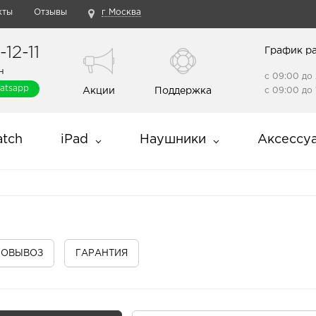
кты
Отзывы
г Москва
12-11
График р
н
с 09:00 до 
atsapp
Акции
Поддержка
с 09:00 до 
tch
iPad
Наушники
Аксессу
МОВЫВОЗ
ГАРАНТИЯ