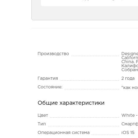
Производство
Designe
Califor
China. 
Калифо
Собран
Гарантия
2 года
Состояние:
"как н
Общие характеристики
Цвет
White 
Тип
Смарт
Операционная система
iOS 15