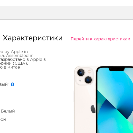
Характеристики
Перейти к характеристикам
d by Apple in
nia. Assembled in
Разработано в Apple в
рнии (США).
о в Китае
овый"
- Белый
фон