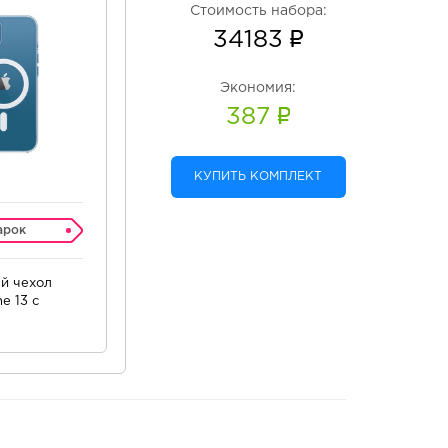
Стоимость набора:
34183
Экономия:
387
КУПИТЬ КОМПЛЕКТ
арок
й чехол
e 13 c