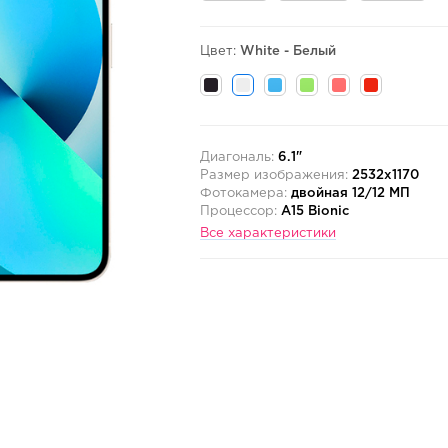
Цвет:
White - Белый
Диагональ:
6.1"
Размер изображения:
2532x1170
Фотокамера:
двойная 12/12 МП
Процессор:
A15 Bionic
Все характеристики