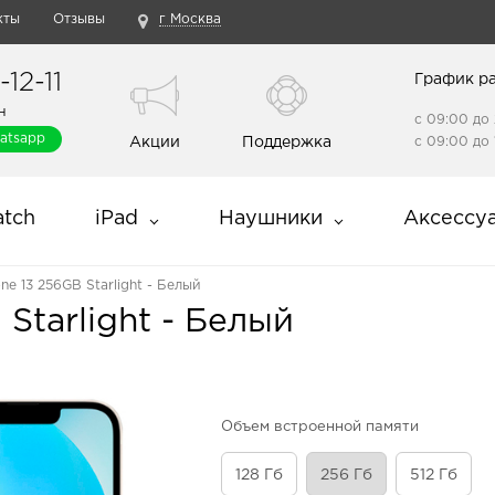
кты
Отзывы
г Москва
12-11
График р
н
с 09:00 до 
atsapp
Акции
Поддержка
с 09:00 до 
tch
iPad
Наушники
Аксессу
ne 13 256GB Starlight - Белый
Starlight - Белый
Объем встроенной памяти
128 Гб
256 Гб
512 Гб