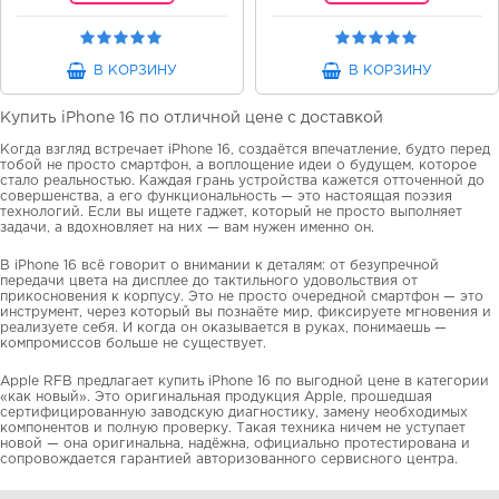
В КОРЗИНУ
В КОРЗИНУ
Купить iPhone 16 по отличной цене с доставкой
Когда взгляд встречает iPhone 16, создаётся впечатление, будто перед
тобой не просто смартфон, а воплощение идеи о будущем, которое
стало реальностью. Каждая грань устройства кажется отточенной до
совершенства, а его функциональность — это настоящая поэзия
технологий. Если вы ищете гаджет, который не просто выполняет
задачи, а вдохновляет на них — вам нужен именно он.
В iPhone 16 всё говорит о внимании к деталям: от безупречной
передачи цвета на дисплее до тактильного удовольствия от
прикосновения к корпусу. Это не просто очередной смартфон — это
инструмент, через который вы познаёте мир, фиксируете мгновения и
реализуете себя. И когда он оказывается в руках, понимаешь —
компромиссов больше не существует.
Apple RFB предлагает купить iPhone 16 по выгодной цене в категории
«как новый». Это оригинальная продукция Apple, прошедшая
сертифицированную заводскую диагностику, замену необходимых
компонентов и полную проверку. Такая техника ничем не уступает
новой — она оригинальна, надёжна, официально протестирована и
сопровождается гарантией авторизованного сервисного центра.