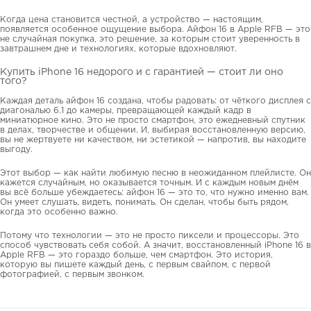
Когда цена становится честной, а устройство — настоящим,
появляется особенное ощущение выбора. Айфон 16 в Apple RFB — это
не случайная покупка, это решение, за которым стоит уверенность в
завтрашнем дне и технологиях, которые вдохновляют.
Купить iPhone 16 недорого и с гарантией — стоит ли оно
того?
Каждая деталь айфон 16 создана, чтобы радовать: от чёткого дисплея с
диагональю 6.1 до камеры, превращающей каждый кадр в
миниатюрное кино. Это не просто смартфон, это ежедневный спутник
в делах, творчестве и общении. И, выбирая восстановленную версию,
вы не жертвуете ни качеством, ни эстетикой — напротив, вы находите
выгоду.
Этот выбор — как найти любимую песню в неожиданном плейлисте. Он
кажется случайным, но оказывается точным. И с каждым новым днём
вы всё больше убеждаетесь: айфон 16 — это то, что нужно именно вам.
Он умеет слушать, видеть, понимать. Он сделан, чтобы быть рядом,
когда это особенно важно.
Потому что технологии — это не просто пиксели и процессоры. Это
способ чувствовать себя собой. А значит, восстановленный iPhone 16 в
Apple RFB — это гораздо больше, чем смартфон. Это история,
которую вы пишете каждый день, с первым свайпом, с первой
фотографией, с первым звонком.