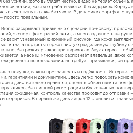
я без усилий, фото выглядят честно, видео не теряет объёма
кнопок чёткий, жесты отрабатываются без задержек. Корпус и
ясь выскользнуть даже без чехла. В динамике смартфон ощу
— просто правильным.
 Bionic раскрывает привычные сценарии по-новому: приложе
ганий, экспорт фотографий летит, а многозадачность не руши
ide дарит узнаваемый фирменный рисунок, где кожа выглядит
ые пятна, а портреты держат чистую разделённую глубину с 
ально, без резких рывков при переходах. Звук стерео — объ
ивается, а Face ID мгновенно распознаёт владельца, даже ког
ежедневного использования: не требует привыкания, он прос
ечь о покупке, важны прозрачность и надёжность. Интернет-м
ми, гарантиями и документами. Здесь легко подобрать конфи
оторый действительно нравится, оценить объём памяти под ф
 пару кликов, без лишней регистрации и бесконечных подтве
тация ожидаемая, контроль качества проходит до отправки — 
 и сюрпризов. В первый же день айфон 12 становится главным
.