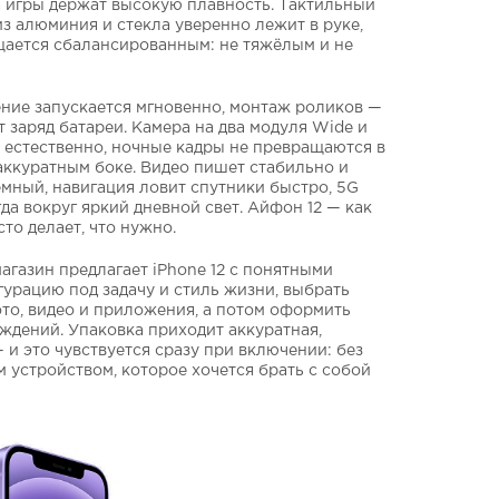
, а игры держат высокую плавность. Тактильный
з алюминия и стекла уверенно лежит в руке,
щается сбалансированным: не тяжёлым и не
ние запускается мгновенно, монтаж роликов —
т заряд батареи. Камера на два модуля Wide и
 естественно, ночные кадры не превращаются в
аккуратным боке. Видео пишет стабильно и
ёмный, навигация ловит спутники быстро, 5G
да вокруг яркий дневной свет. Айфон 12 — как
то делает, что нужно.
агазин предлагает iPhone 12 с понятными
гурацию под задачу и стиль жизни, выбрать
ото, видео и приложения, а потом оформить
рждений. Упаковка приходит аккуратная,
и это чувствуется сразу при включении: без
 устройством, которое хочется брать с собой