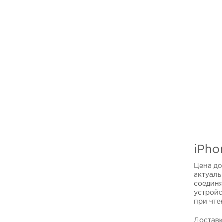
iPho
Цена до
актуаль
соединя
устройс
при чте
Доставк