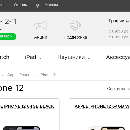
кты
Отзывы
г Москва
12-11
График р
н
с 09:00 до 
atsapp
Акции
Поддержка
с 09:00 до 
tch
iPad
Наушники
Аксессу
Apple iPhone
iPhone 12
one 12
Сортироват
E IPHONE 12 64GB BLACK
APPLE IPHONE 12 64GB W