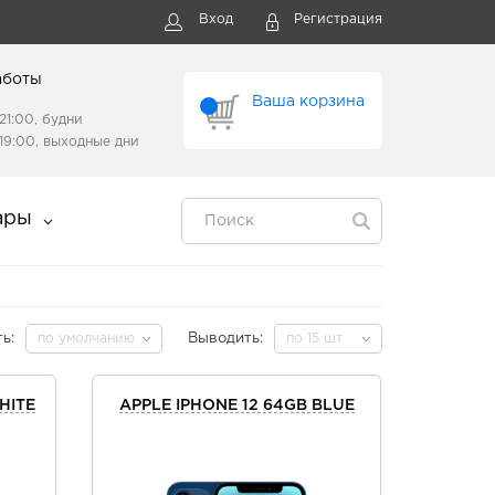
Вход
Регистрация
аботы
Ваша корзина
21:00, будни
19:00, выходные дни
ары
ь:
по умолчанию
Выводить:
по 15 шт
HITE
APPLE IPHONE 12 64GB BLUE