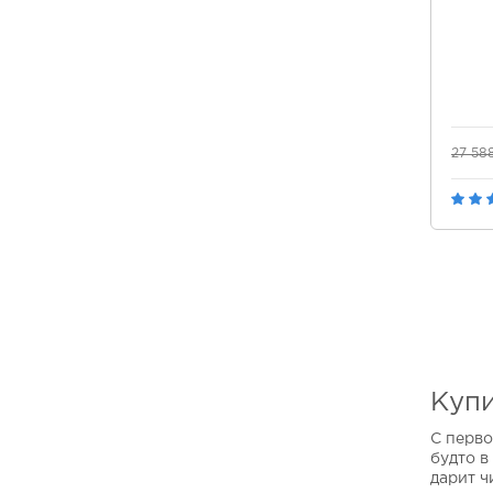
27 58
Купи
С перво
будто в
дарит ч