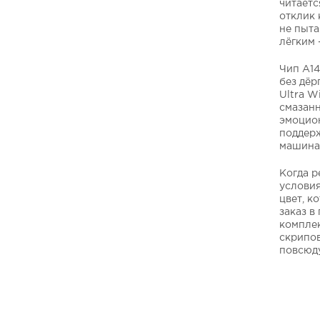
читаетс
отклик 
не пыта
лёгким 
Чип A14
без дёр
Ultra W
смазанн
эмоцион
поддерж
машина 
Когда р
условия
цвет, к
заказ в
комплек
скрипов
повсюду