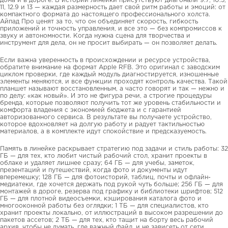
дома и в дороге. В истории линейки присутствуют диагонали 9.7, 10.5,
11, 12.9 и 13 — каждая размерность дает свой ритм работы и эмоций: от
компактного формата до настоящего профессионального холста.
Айпад Про ценят за то, что он объединяет скорость, гибкость
приложений и точность управления, и все это — без компромиссов к
звуку и автономности. Когда нужна сцена для творчества и
инструмент для дела, он не просит выбирать — он позволяет делать.
Если важна уверенность в происхождении и ресурсе устройства,
обратите внимание на формат Apple RFB. Это оригинал с заводским
циклом проверки, где каждый модуль диагностируется, изношенные
элементы меняются, и все функции проходят контроль качества. Такой
планшет называют восстановленным, а часто говорят и так — нежно и
по делу: «как новый». И это не фигура речи, а строгие процедуры
бренда, которые позволяют получить тот же уровень стабильности и
комфорта владения с экономией бюджета и с гарантией
авторизованного сервиса. В результате вы получаете устройство,
которое вдохновляет на долгую работу и радует тактильностью
материалов, а в комплекте идут спокойствие и предсказуемость.
Память в линейке раскрывает стратегию под задачи и стиль работы: 32
ГБ — для тех, кто любит чистый рабочий стол, хранит проекты в
облаке и удаляет лишнее сразу; 64 ГБ — для учебы, заметок,
презентаций и путешествий, когда фото и документы идут
вперемешку; 128 ГБ — для фотоисторий, таблиц, почты и офлайн-
медиатеки, где хочется держать под рукой чуть больше; 256 ГБ — для
монтажей в дороге, резерва под графику и библиотеки шрифтов; 512
ГБ — для плотной видеосъемки, кэширования каталога фото и
многооконной работы без оглядки; 1 ТБ — для специалистов, кто
хранит проекты локально, от иллюстраций в высоком разрешении до
пакетов ассетов; 2 ТБ — для тех, кто тащит на борту весь рабочий
архив, чтобы не думать, где важный файл, и не зависеть от сети.