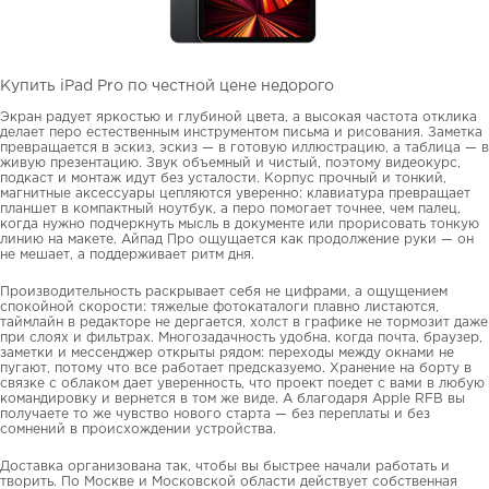
Купить iPad Pro по честной цене недорого
Экран радует яркостью и глубиной цвета, а высокая частота отклика
делает перо естественным инструментом письма и рисования. Заметка
превращается в эскиз, эскиз — в готовую иллюстрацию, а таблица — в
живую презентацию. Звук объемный и чистый, поэтому видеокурс,
подкаст и монтаж идут без усталости. Корпус прочный и тонкий,
магнитные аксессуары цепляются уверенно: клавиатура превращает
планшет в компактный ноутбук, а перо помогает точнее, чем палец,
когда нужно подчеркнуть мысль в документе или прорисовать тонкую
линию на макете. Айпад Про ощущается как продолжение руки — он
не мешает, а поддерживает ритм дня.
Производительность раскрывает себя не цифрами, а ощущением
спокойной скорости: тяжелые фотокаталоги плавно листаются,
таймлайн в редакторе не дергается, холст в графике не тормозит даже
при слоях и фильтрах. Многозадачность удобна, когда почта, браузер,
заметки и мессенджер открыты рядом: переходы между окнами не
пугают, потому что все работает предсказуемо. Хранение на борту в
связке с облаком дает уверенность, что проект поедет с вами в любую
командировку и вернется в том же виде. А благодаря Apple RFB вы
получаете то же чувство нового старта — без переплаты и без
сомнений в происхождении устройства.
Доставка организована так, чтобы вы быстрее начали работать и
творить. По Москве и Московской области действует собственная