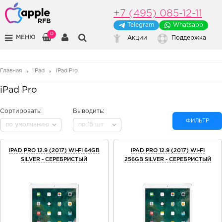
+7 (495) 085-12-11
Telegram
Whatsapp
0
МЕНЮ
Акции
Поддержка
Главная
iPad
iPad Pro
iPad Pro
Сортировать:
Выводить:
ФИЛЬТР
по умолчанию
по 15 шт
IPAD PRO 12.9 (2017) WI-FI 64GB
IPAD PRO 12.9 (2017) WI-FI
SILVER - СЕРЕБРИСТЫЙ
256GB SILVER - СЕРЕБРИСТЫЙ