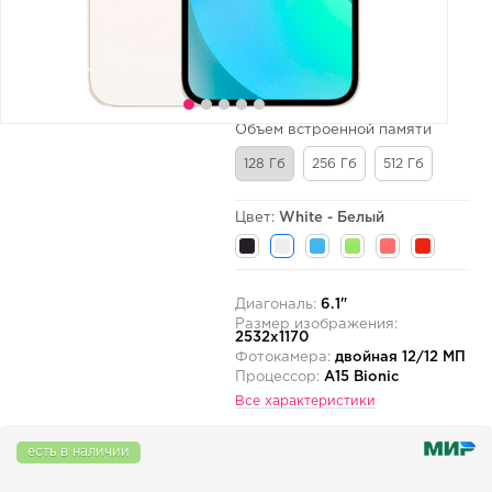
Объем встроенной памяти
128 Гб
256 Гб
512 Гб
Цвет:
White - Белый
Диагональ:
6.1"
Размер изображения:
2532x1170
Фотокамера:
двойная 12/12 МП
Процессор:
A15 Bionic
Все характеристики
есть в наличии