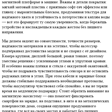
магнитной платформе в машине. Важны и детали покрытия:
мягкий матовый пластик с приятным софт-тач эффектом или
глянец с выразительным блеском, продуманная текстура для
надёжного хвата и устойчивость к потертостям и каплям воды
— всё это формирует ту самую уверенность, когда бережёшь
устройство и наслаждаешься каждым жестом без лишнего
напряжения.
Мы делаем акцент на совместимости, точности размеров,
надёжности материалов и на эстетике, чтобы аксессуар
подчёркивал достоинства модели и не спорил с её дизайном.
Камера крупная, дисплей большой, рамки тонкие, поэтому
уместны решения с усиленными углами и упругими краями.
И особенно важны плёнки и стёкла с аккуратной окантовкой,
чтобы не подрывать чувствительность сенсора и не оставлять
радужных пятен в углах. При этом кабели и зарядные блоки
должны стабильно поддерживать необходимые протоколы,
чтобы аккумулятор чувствовал себя спокойно, а вы не теряли
время на медленную подзарядку. Стоит обратить внимание на
магнитную экосистему — она помогает фиксировать
смартфон на зарядке, на подставке, в авто и на металлических
поверхностях дома, создавая ощущение продуманного
порядка, где всё на своих местах и работает без лишних