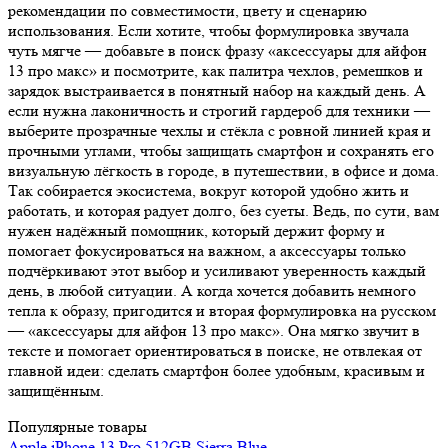
рекомендации по совместимости, цвету и сценарию
использования. Если хотите, чтобы формулировка звучала
чуть мягче — добавьте в поиск фразу «аксессуары для айфон
13 про макс» и посмотрите, как палитра чехлов, ремешков и
зарядок выстраивается в понятный набор на каждый день. А
если нужна лаконичность и строгий гардероб для техники —
выберите прозрачные чехлы и стёкла с ровной линией края и
прочными углами, чтобы защищать смартфон и сохранять его
визуальную лёгкость в городе, в путешествии, в офисе и дома.
Так собирается экосистема, вокруг которой удобно жить и
работать, и которая радует долго, без суеты. Ведь, по сути, вам
нужен надёжный помощник, который держит форму и
помогает фокусироваться на важном, а аксессуары только
подчёркивают этот выбор и усиливают уверенность каждый
день, в любой ситуации. А когда хочется добавить немного
тепла к образу, пригодится и вторая формулировка на русском
— «аксессуары для айфон 13 про макс». Она мягко звучит в
тексте и помогает ориентироваться в поиске, не отвлекая от
главной идеи: сделать смартфон более удобным, красивым и
защищённым.
Популярные товары
Apple iPhone 13 Pro 512GB Sierra Blue