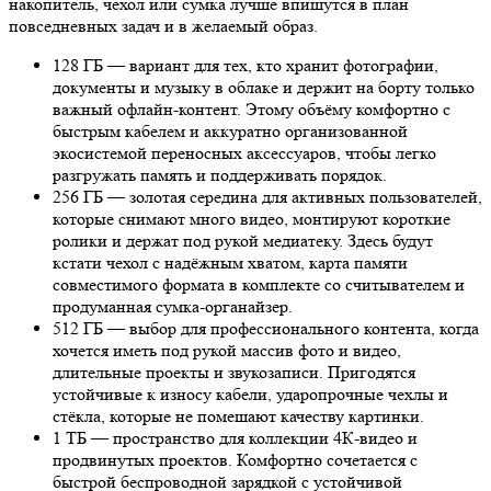
накопитель, чехол или сумка лучше впишутся в план
повседневных задач и в желаемый образ.
128 ГБ — вариант для тех, кто хранит фотографии,
документы и музыку в облаке и держит на борту только
важный офлайн-контент. Этому объёму комфортно с
быстрым кабелем и аккуратно организованной
экосистемой переносных аксессуаров, чтобы легко
разгружать память и поддерживать порядок.
256 ГБ — золотая середина для активных пользователей,
которые снимают много видео, монтируют короткие
ролики и держат под рукой медиатеку. Здесь будут
кстати чехол с надёжным хватом, карта памяти
совместимого формата в комплекте со считывателем и
продуманная сумка-органайзер.
512 ГБ — выбор для профессионального контента, когда
хочется иметь под рукой массив фото и видео,
длительные проекты и звукозаписи. Пригодятся
устойчивые к износу кабели, ударопрочные чехлы и
стёкла, которые не помешают качеству картинки.
1 ТБ — пространство для коллекции 4К-видео и
продвинутых проектов. Комфортно сочетается с
быстрой беспроводной зарядкой с устойчивой