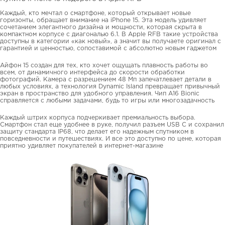
Каждый, кто мечтал о смартфоне, который открывает новые
горизонты, обращает внимание на iPhone 15. Эта модель удивляет
сочетанием элегантного дизайна и мощности, которая скрыта в
компактном корпусе с диагональю 6.1. В Apple RFB такие устройства
доступны в категории «как новый», а значит вы получаете оригинал с
гарантией и ценностью, сопоставимой с абсолютно новым гаджетом
Айфон 15 создан для тех, кто хочет ощущать плавность работы во
всем, от динамичного интерфейса до скорости обработки
фотографий. Камера с разрешением 48 Мп запечатлевает детали в
любых условиях, а технология Dynamic Island превращает привычный
экран в пространство для удобного управления. Чип A16 Bionic
справляется с любыми задачами, будь то игры или многозадачность
Каждый штрих корпуса подчеркивает премиальность выбора.
Смартфон стал еще удобнее в руке, получил разъем USB C и сохранил
защиту стандарта IP68, что делает его надежным спутником в
повседневности и путешествиях. И все это доступно по цене, которая
приятно удивляет покупателей в интернет-магазине