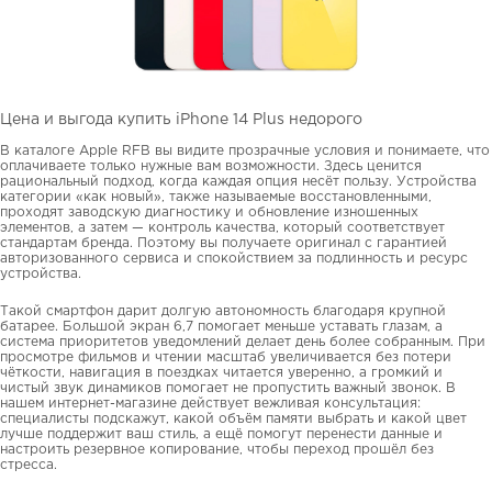
Цена и выгода купить iPhone 14 Plus недорого
В каталоге Apple RFB вы видите прозрачные условия и понимаете, что
оплачиваете только нужные вам возможности. Здесь ценится
рациональный подход, когда каждая опция несёт пользу. Устройства
категории «как новый», также называемые восстановленными,
проходят заводскую диагностику и обновление изношенных
элементов, а затем — контроль качества, который соответствует
стандартам бренда. Поэтому вы получаете оригинал с гарантией
авторизованного сервиса и спокойствием за подлинность и ресурс
устройства.
Такой смартфон дарит долгую автономность благодаря крупной
батарее. Большой экран 6,7 помогает меньше уставать глазам, а
система приоритетов уведомлений делает день более собранным. При
просмотре фильмов и чтении масштаб увеличивается без потери
чёткости, навигация в поездках читается уверенно, а громкий и
чистый звук динамиков помогает не пропустить важный звонок. В
нашем интернет-магазине действует вежливая консультация:
специалисты подскажут, какой объём памяти выбрать и какой цвет
лучше поддержит ваш стиль, а ещё помогут перенести данные и
настроить резервное копирование, чтобы переход прошёл без
стресса.