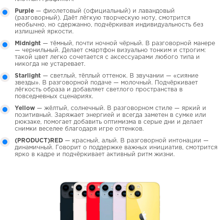
Purple
— фиолетовый (официальный) и лавандовый
(разговорный). Даёт лёгкую творческую ноту, смотрится
необычно, но сдержанно, подчёркивая индивидуальность без
излишней яркости.
Midnight
— тёмный, почти ночной чёрный. В разговорной манере
— чернильный. Делает смартфон визуально тонким и строгим:
такой цвет легко сочетается с аксессуарами любого типа и
никогда не устаревает.
Starlight
— светлый, тёплый оттенок. В звучании — «сияние
звезды». В разговорной подаче — молочный. Подчёркивает
лёгкость образа и добавляет светлого пространства в
повседневных сценариях.
Yellow
— жёлтый, солнечный. В разговорном стиле — яркий и
позитивный. Заряжает энергией и всегда заметен в сумке или
рюкзаке, помогает добавить оптимизма в серые дни и делает
снимки веселее благодаря игре оттенков.
(PRODUCT)RED
— красный, алый. В разговорной интонации —
динамичный. Говорит о поддержке важных инициатив, смотрится
ярко в кадре и подчёркивает активный ритм жизни.