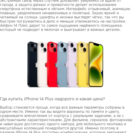
экстренная связь через спутник добавляет уверенности вдали от
города, а защита данных и приватности делает использование
смартфона естественным и лёгким. Интерфейс отзывчивый, анимации
плавные, уведомления ненавязчивые и понятные. Экран яркий и
читаемый на солнце, шрифты и иконки выглядят чётко, так что вы
быстрее погружаетесь в дело и меньше отвлекаетесь на настройки.
Айфон 14 Плюс дарит то самое ощущение надёжного помощника,
который не подводит в мелочах и выигрывает в важных деталях.
Где купить iPhone 14 Plus недорого и какая цена?
Выбор становится проще, когда все важные параметры собраны в
одном месте. Именно так вы видите варианты по памяти и цвету,
сравниваете впечатление от корпуса с реальными задачами, а не с
абстрактными характеристиками. Для фильмов, сериалов, фотоархива
и навигации достаточно одного набора, для мобильного монтажа и
масштабных коллекций понадобится другой. Именно поэтому в
разделе iPhone 14 Plus доступны конфигурации, которые закрывают