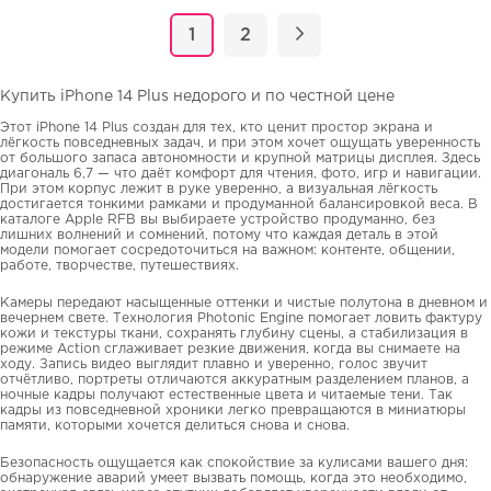
1
2
Купить iPhone 14 Plus недорого и по честной цене
Этот iPhone 14 Plus создан для тех, кто ценит простор экрана и
лёгкость повседневных задач, и при этом хочет ощущать уверенность
от большого запаса автономности и крупной матрицы дисплея. Здесь
диагональ 6,7 — что даёт комфорт для чтения, фото, игр и навигации.
При этом корпус лежит в руке уверенно, а визуальная лёгкость
достигается тонкими рамками и продуманной балансировкой веса. В
каталоге Apple RFB вы выбираете устройство продуманно, без
лишних волнений и сомнений, потому что каждая деталь в этой
модели помогает сосредоточиться на важном: контенте, общении,
работе, творчестве, путешествиях.
Камеры передают насыщенные оттенки и чистые полутона в дневном и
вечернем свете. Технология Photonic Engine помогает ловить фактуру
кожи и текстуры ткани, сохранять глубину сцены, а стабилизация в
режиме Action сглаживает резкие движения, когда вы снимаете на
ходу. Запись видео выглядит плавно и уверенно, голос звучит
отчётливо, портреты отличаются аккуратным разделением планов, а
ночные кадры получают естественные цвета и читаемые тени. Так
кадры из повседневной хроники легко превращаются в миниатюры
памяти, которыми хочется делиться снова и снова.
Безопасность ощущается как спокойствие за кулисами вашего дня:
обнаружение аварий умеет вызвать помощь, когда это необходимо,