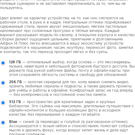
типовые сценарии и не заставляют переплачивать за то, чем вы не
пользуетесь.
Цвет влияет на характер устройства: на то, как оно смотрится на
рабочем столе, в руке и в кадре. Нейтральные оттенки подчёркивают
сдержанный стиль, яркие звучат эмоционально, мягкие пастельные
напоминают про солнечные прогулки и тёплые вечера. Каждый
вариант раскрывает модель по-своему, а покрытие корпуса и качество
сборки делают ощущения цельными, приятными и долговечными.
Айфон 14 Плюс легко вписывается в вашу экосистему устройств:
подключается к наушникам, часам, ноутбуку, переносит фото, заметки
и контакты, так что переход проходит мягко и без суеты.
128 ГБ
— оптимальный выбор, когда основа — это мессенджеры,
музыка, навигация и небольшой фотоархив быстрого доступа. Вы
держите под рукой рабочие файлы, почту и офлайн-карты, при
этом сохраняете лёгкость системы и свободу для обновлений.
256 ГБ
— золотая середина для тех, кому важно снимать видео,
хранить любимые сериалы и подкасты, а также держать проекты
для учёбы и работы в офлайне. Комфортный запас на год вперёд
— без компромиссов и постоянной очистки памяти.
512 ГБ
— пространство для креативных задач и крупных
библиотек. Это съёмка «на максимум», длительные путешествия с
офлайн-контентом и большие коллекции фото в исходном
качестве, без переживаний о каждом гигабайте.
Blue
— синий (в переводе) и голубой (в разговорном оттенке).
Ассоциируется с ясным небом и спокойствием, помогает собрать
мысли и держать фокус, когда вокруг кипит жизнь и дела идут
плотным графиком.