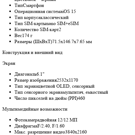
Тип
Смартфон
Операционная система
iOS 15
Тип корпуса
классический
Тип SIM-карты
nano SIM+eSIM
Количество SIM-карт
2
Вес
174 г
Размеры (ШxВxТ)
71.5x146.7x7.65 мм
Конструкция и внешний вид
Экран
Диагональ
6.1"
Размер изображения
2532x1170
Тип экрана
цветной OLED, сенсорный
Тип сенсорного экрана
мультитач, емкостный
Число пикселей на дюйм (PPI)
460
Мультимедийные возможности
Фотокамера
двойная 12/12 МП
Диафрагма
F/2.40, F/1.60
Макс. разрешение видео
3840x2160