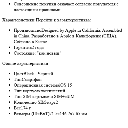
Совершение покупки означает согласие покупателя с
настоящими правилами.
Характеристики
Перейти к характеристикам
Производство
Designed by Apple in California. Assembled
in China. Разработано в Apple в Калифорнии (США).
Собрано в Китае
Гарантия
2 года
Состояние:
"как новый"
Общие характеристики
Цвет
Black - Черный
Тип
Смартфон
Операционная система
iOS 15
Тип корпуса
классический
Тип SIM-карты
nano SIM+eSIM
Количество SIM-карт
2
Вес
174 г
Размеры (ШxВxТ)
71.5x146.7x7.65 мм