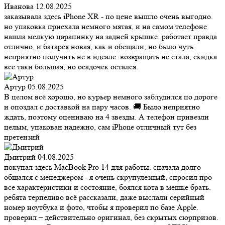
Иванова
12.08.2025
заказывала здесь iPhone XR - по цене вышло очень выгодно.
но упаковка приехала немного мятая, и на самом телефоне
нашла мелкую царапинку на задней крышке. работает правда
отлично, и батарея новая, как и обещали, но было чуть
неприятно получить не в идеале. возвращать не стала, скидка
все таки большая, но осадочек остался.
Артур
05.08.2025
В целом всё хорошо, но курьер немного заблудился по дороге
и опоздал с доставкой на пару часов. 🚚 Было неприятно
ждать, поэтому оцениваю на 4 звезды. А телефон привезли
целым, упакован надежно, сам iPhone отличный тут без
претензий
Дмитрий
04.08.2025
покупал здесь MacBook Pro 14 для работы. сначала долго
общался с менеджером - я очень скрупулезный, спросил про
все характеристики и состояние, боялся кота в мешке брать.
ребята терпеливо всё рассказали, даже выслали серийный
номер ноутбука и фото, чтобы я проверил по базе Apple.
проверил – действительно оригинал, без скрытых сюрпризов.