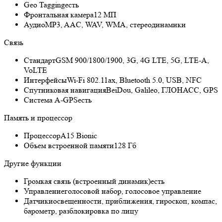
Geo Tagging
есть
Фронтальная камера
12 МП
Аудио
MP3, AAC, WAV, WMA, стереодинамики
Связь
Стандарт
GSM 900/1800/1900, 3G, 4G LTE, 5G, LTE-A,
VoLTE
Интерфейсы
Wi-Fi 802.11ax, Bluetooth 5.0, USB, NFC
Спутниковая навигация
BeiDou, Galileo, ГЛОНАСС, GPS
Cистема A-GPS
есть
Память и процессор
Процессор
A15 Bionic
Объем встроенной памяти
128 Гб
Другие функции
Громкая связь (встроенный динамик)
есть
Управление
голосовой набор, голосовое управление
Датчики
освещенности, приближения, гироскоп, компас,
барометр, разблокировка по лицу