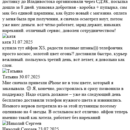
доставку до Владивостока организовали через СДЭК, посылка
дошла за 8 дней. упаковка добротная - коробка + пупырка, сам
мак без единой царапины, как будто новый с магазина. оплата
у меня была при получении, я сначала осмотрел ноут, потом
уже внес деньги. всё чётко работает, заряд держит, никаких
нареканий. отличный сервис, доволен сотрудничеством!
катя
31.07.2025
купила тут айфон XS, радости полные штаны))) телефончик
просто космос, золотой цвет огонь!! доставили быстро, курьер
вежливый. пользуюсь третий день, всё летает, я довольна как
слон.
Татьяна
30.07.2025
Мне сначала привезли iPhone не в том цвете, который я
заказывала. 😕 Я, конечно, расстроилась и сразу позвонила в
поддержку. Надо отдать должное – уже на следующий день
бесплатно доставили телефон нужного цвета и извинились.
Немного нервов потратила из-за этой путаницы поэтому
оцениваю на 4 звезды. В остальном всё отлично. айфон теперь
именно такой как хотела, работает без нареканий
Николай Сергеев
23.07.2025