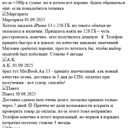
из-за +500р к сумме, но в целом всё хорошо. будем обращаться
ещё, если понадобится техника.
Маргарита
01.09.2025
Хотела заказать iPhone 13 с 256 ГБ, но такого объёма не
оказалось в наличии. Пришлось взять на 128 ГБ – чуть
расстроилась, конечно, зато получилось дешевле. 📱 Телефон
пришёл быстро и в идеале, по качеству никаких замечаний.
Магазин сработал хорошо, просто хотелось бы, чтобы выбор
моделей был побольше. Ставлю 4 звезды.
A.K.
01.09.2025
брал тут MacBook Air 13 - пришёл запечатаный, как новый.
качество огонь, доставка за 3 дня до СПб, оплатил при
получении - всё супер, спасибо!
Павел
30.08.2025
Доставка сдеком шла очень долго, посылка пришла только
через 7 дней 😣 Причём не дали возможности вскрыть и
проверить товар до оплаты, из-за этого тоже неприятно.
Телефон конечно в итоге нормальный, но нервов я изрядно
потратил поэтому ставлю 3 звезды