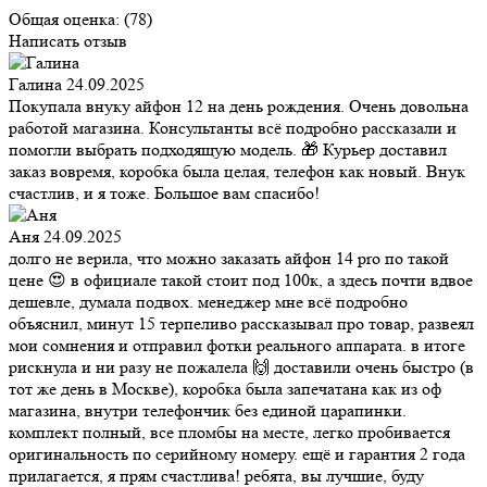
Общая оценка:
(78)
Написать отзыв
Галина
24.09.2025
Покупала внуку айфон 12 на день рождения. Очень довольна
работой магазина. Консультанты всё подробно рассказали и
помогли выбрать подходящую модель. 🎁 Курьер доставил
заказ вовремя, коробка была целая, телефон как новый. Внук
счастлив, и я тоже. Большое вам спасибо!
Аня
24.09.2025
долго не верила, что можно заказать айфон 14 pro по такой
цене 😍 в официале такой стоит под 100к, а здесь почти вдвое
дешевле, думала подвох. менеджер мне всё подробно
объяснил, минут 15 терпеливо рассказывал про товар, развеял
мои сомнения и отправил фотки реального аппарата. в итоге
рискнула и ни разу не пожалела 🙌 доставили очень быстро (в
тот же день в Москве), коробка была запечатана как из оф
магазина, внутри телефончик без единой царапинки.
комплект полный, все пломбы на месте, легко пробивается
оригинальность по серийному номеру. ещё и гарантия 2 года
прилагается, я прям счастлива! ребята, вы лучшие, буду