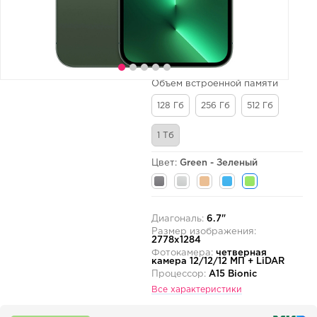
Объем встроенной памяти
128 Гб
256 Гб
512 Гб
1 Тб
Цвет:
Green - Зеленый
Диагональ:
6.7"
Размер изображения:
2778x1284
Фотокамера:
четверная
камера 12/12/12 МП + LiDAR
Процессор:
A15 Bionic
Все характеристики