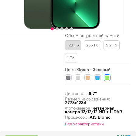
Объем встроенной памяти
128 Гб
256 Гб
512 Гб
1 Тб
Цвет:
Green - Зеленый
Диагональ:
6.7"
Размер изображения:
2778x1284
Фотокамера:
четверная
камера 12/12/12 МП + LiDAR
Процессор:
A15 Bionic
Все характеристики