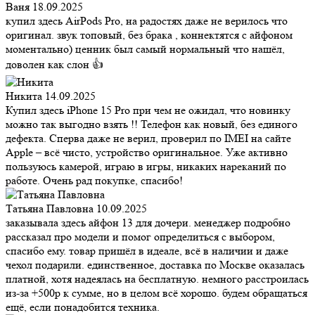
Ваня
18.09.2025
купил здесь AirPods Pro, на радостях даже не верилось что
оригинал. звук топовый, без брака , коннектятся с айфоном
моментально) ценник был самый нормальный что нашёл,
доволен как слон 👍
Никита
14.09.2025
Купил здесь iPhone 15 Pro при чем не ожидал, что новинку
можно так выгодно взять !! Телефон как новый, без единого
дефекта. Сперва даже не верил, проверил по IMEI на сайте
Apple – всё чисто, устройство оригинальное. Уже активно
пользуюсь камерой, играю в игры, никаких нареканий по
работе. Очень рад покупке, спасибо!
Татьяна Павловна
10.09.2025
заказывала здесь айфон 13 для дочери. менеджер подробно
рассказал про модели и помог определиться с выбором,
спасибо ему. товар пришёл в идеале, всё в наличии и даже
чехол подарили. единственное, доставка по Москве оказалась
платной, хотя надеялась на бесплатную. немного расстроилась
из-за +500р к сумме, но в целом всё хорошо. будем обращаться
ещё, если понадобится техника.