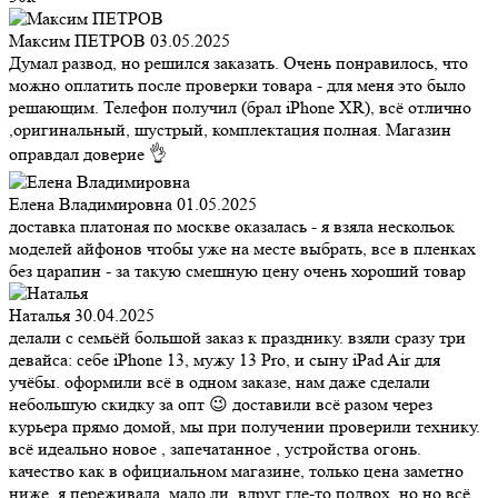
Максим ПЕТРОВ
03.05.2025
Думал развод, но решился заказать. Очень понравилось, что
можно оплатить после проверки товара - для меня это было
решающим. Телефон получил (брал iPhone XR), всё отлично
,оригинальный, шустрый, комплектация полная. Магазин
оправдал доверие 👌
Елена Владимировна
01.05.2025
доставка платоная по москве оказалась - я взяла нескольок
моделей айфонов чтобы уже на месте выбрать, все в пленках
без царапин - за такую смешную цену очень хороший товар
Наталья
30.04.2025
делали с семьёй большой заказ к празднику. взяли сразу три
девайса: себе iPhone 13, мужу 13 Pro, и сыну iPad Air для
учёбы. оформили всё в одном заказе, нам даже сделали
небольшую скидку за опт 😉 доставили всё разом через
курьера прямо домой, мы при получении проверили технику.
всё идеально новое , запечатанное , устройства огонь.
качество как в официальном магазине, только цена заметно
ниже. я переживала, мало ли, вдруг где-то подвох, но но всё