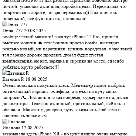
Заказала iPad Pro 11 для работы. Прислали довольно быстро
почтой, упаковка отличная, коробка целая. Переживала что
повредится в дороге, но зря переживала)) Планшет как
новенький, все функции ок, я довольна!
Dima_777
20.08.2025
вообще чёткий магазин! взял тут iPhone 12 Pro, пришёл
быстрее молнии 🔥 телефончик просто бомба, выглядит
реально новый, ни царапинки. ценник порадовал, у нас такой
тел гараздо дороже продают. думал будет пустая
комплектация, ан нет, зарядка и скрепка на месте. спасибо
ребятам, круто работаете!!!
Евгения Р.
18.08.2025
Очень довольна покупкой здесь. Менеджер помог выбрать
оптимальный вариант телефона, отвечал на кучу моих
вопросов📞 Доставили заказ вовремя, курьер даже поднялся
до квартиры. Телефон отличный, оригинальный, всё как и
обещали. Магазину доверяю, буду заказывать ещё сама и
советовать знакомым
Иванова
12.08.2025
заказывала здесь iPhone XR - по цене вышло очень выгодно.