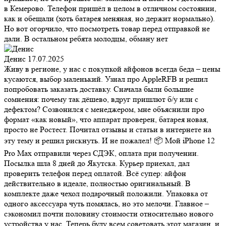
в Кемерово. Телефон пришёл в целом в отличном состоянии,
как и обещали (хоть батарея меняная, но держит нормально).
Но вот огорчило, что посмотреть товар перед отправкой не
дали. В остальном ребята молодцы, обману нет
Денис
17.07.2025
Живу в регионе, у нас с покупкой айфонов всегда беда – цены
кусаются, выбор маленький. Узнал про AppleRFB и решил
попробовать заказать доставку. Сначала были большие
сомнения: почему так дёшево, вдруг пришлют б/у или с
дефектом? Созвонился с менеджером, мне объяснили про
формат «как новый», что аппарат проверен, батарея новая,
просто не Ростест. Почитал отзывы и статьи в интернете на
эту тему и решил рискнуть. И не пожалел! 📦 Мой iPhone 12
Pro Max отправили через СДЭК, оплата при получении.
Посылка шла 8 дней до Якутска. Курьер приехал, дал
проверить телефон перед оплатой. Всё супер: айфон
действительно в идеале, полностью оригинальный. В
комплекте даже чехол подарочный положили. Упаковка от
одного аксессуара чуть помялась, но это мелочи. Главное –
сэкономил почти половину стоимости относительно нового
устройства у нас. Теперь буду всем советовать этот магазин, и