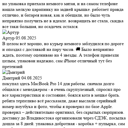
но упаковка приехала немного мятая, и на самом телефоне
нашла мелкую царапинку на задней крышке. работает правда
отлично, и батарея новая, как и обещали, но было чуть
неприятно получить не в идеале. возвращать не стала, скидка
все таки большая, но осадочек остался.
Артур
05.08.2025
В целом всё хорошо, но курьер немного заблудился по дороге
и опоздал с доставкой на пару часов. 🚚 Было неприятно
ждать, поэтому оцениваю на 4 звезды. А телефон привезли
целым, упакован надежно, сам iPhone отличный тут без
претензий
Дмитрий
04.08.2025
покупал здесь MacBook Pro 14 для работы. сначала долго
общался с менеджером - я очень скрупулезный, спросил про
все характеристики и состояние, боялся кота в мешке брать.
ребята терпеливо всё рассказали, даже выслали серийный
номер ноутбука и фото, чтобы я проверил по базе Apple.
проверил – действительно оригинал, без скрытых сюрпризов.
доставку до Владивостока организовали через СДЭК, посылка
дошла за 8 дней. упаковка добротная - коробка + пупырка, сам