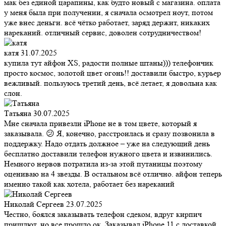
мак без единой царапины, как будто новый с магазина. оплата
у меня была при получении, я сначала осмотрел ноут, потом
уже внес деньги. всё чётко работает, заряд держит, никаких
нареканий. отличный сервис, доволен сотрудничеством!
катя
31.07.2025
купила тут айфон XS, радости полные штаны))) телефончик
просто космос, золотой цвет огонь!! доставили быстро, курьер
вежливый. пользуюсь третий день, всё летает, я довольна как
слон.
Татьяна
30.07.2025
Мне сначала привезли iPhone не в том цвете, который я
заказывала. 😕 Я, конечно, расстроилась и сразу позвонила в
поддержку. Надо отдать должное – уже на следующий день
бесплатно доставили телефон нужного цвета и извинились.
Немного нервов потратила из-за этой путаницы поэтому
оцениваю на 4 звезды. В остальном всё отлично. айфон теперь
именно такой как хотела, работает без нареканий
Николай Сергеев
23.07.2025
Честно, боялся заказывать телефон сдеком, вдруг кирпич
пришлют, но все прошло ок. Заказывал iPhone 11 с доставкой