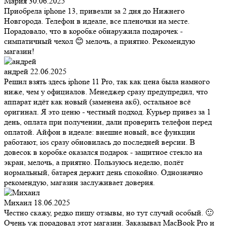
Мария
30.06.2025
Приобрела iphone 13, привезли за 2 дня до Нижнего
Новгорода. Телефон в идеале, все пленочки на месте.
Порадовало, что в коробке обнаружила подарочек -
симпатичный чехол 😊 мелочь, а приятно. Рекомендую
магазин!
андрей
22.06.2025
Решил взять здесь iphone 11 Pro, так как цена была намного
ниже, чем у официалов. Менеджер сразу предупредил, что
аппарат идёт как новый (заменена акб), остальное всё
оригинал. Я это ценю - честный подход. Курьер привез за 1
день, оплата при получении, дали проверить телефон перед
оплатой. Айфон в идеале: внешне новый, все функции
работают, ios сразу обновилась до последней версии. В
довесок в коробке оказался подарок - защитное стекло на
экран, мелочь, а приятно. Пользуюсь неделю, полёт
нормальный, батарея держит день спокойно. Однозначно
рекомендую, магазин заслуживает доверия.
Михаил
18.06.2025
Честно скажу, редко пишу отзывы, но тут случай особый. 🙂
Очень уж порадовал этот магазин. Заказывал MacBook Pro и