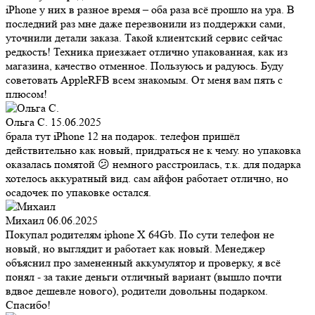
iPhone у них в разное время – оба раза всё прошло на ура. В
последний раз мне даже перезвонили из поддержки сами,
уточнили детали заказа. Такой клиентский сервис сейчас
редкость! Техника приезжает отлично упакованная, как из
магазина, качество отменное. Пользуюсь и радуюсь. Буду
советовать AppleRFB всем знакомым. От меня вам пять с
плюсом!
Ольга С.
15.06.2025
брала тут iPhone 12 на подарок. телефон пришёл
действительно как новый, придраться не к чему. но упаковка
оказалась помятой 😕 немного расстроилась, т.к. для подарка
хотелось аккуратный вид. сам айфон работает отлично, но
осадочек по упаковке остался.
Михаил
06.06.2025
Покупал родителям iphone X 64Gb. По сути телефон не
новый, но выглядит и работает как новый. Менеджер
объяснил про замененный аккумулятор и проверку, я всё
понял - за такие деньги отличный вариант (вышло почти
вдвое дешевле нового), родители довольны подарком.
Спасибо!