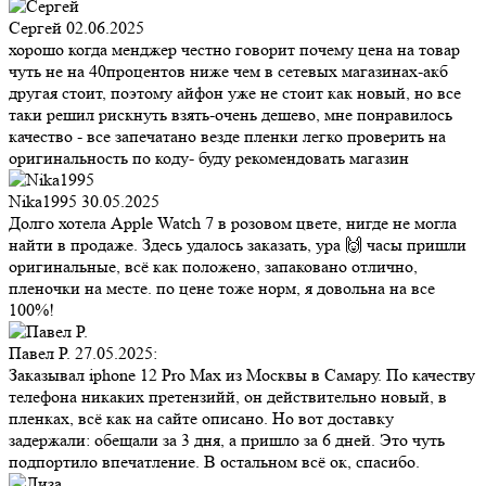
Сергей
02.06.2025
хорошо когда менджер честно говорит почему цена на товар
чуть не на 40процентов ниже чем в сетевых магазинах-акб
другая стоит, поэтому айфон уже не стоит как новый, но все
таки решил рискнуть взять-очень дешево, мне понравилось
качество - все запечатано везде пленки легко проверить на
оригинальность по коду- буду рекомендовать магазин
Nika1995
30.05.2025
Долго хотела Apple Watch 7 в розовом цвете, нигде не могла
найти в продаже. Здесь удалось заказать, ура 🙌 часы пришли
оригинальные, всё как положено, запаковано отлично,
пленочки на месте. по цене тоже норм, я довольна на все
100%!
Павел Р.
27.05.2025:
Заказывал iphone 12 Pro Max из Москвы в Самару. По качеству
телефона никаких претензийй, он действительно новый, в
пленках, всё как на сайте описано. Но вот доставку
задержали: обещали за 3 дня, а пришло за 6 дней. Это чуть
подпортило впечатление. В остальном всё ок, спасибо.