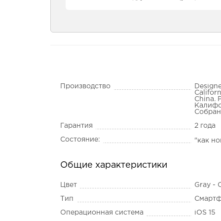
Производство
Designe
Califor
China. 
Калифо
Собран
Гарантия
2 года
Состояние:
"как н
Общие характеристики
Цвет
Gray -
Тип
Смарт
Операционная система
iOS 15