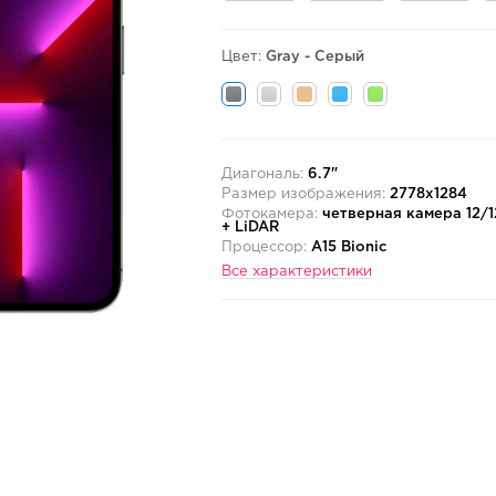
Цвет:
Gray - Серый
Диагональ:
6.7"
Размер изображения:
2778x1284
Фотокамера:
четверная камера 12/1
+ LiDAR
Процессор:
A15 Bionic
Все характеристики