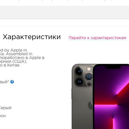
Характеристики
Перейти к характеристикам
d by Apple in
nia. Assembled in
Разработано в Apple в
рнии (США).
о в Китае
овый"
 Серый
фон