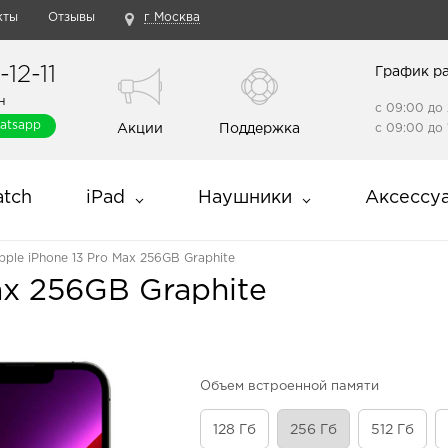
кты
Отзывы
г Москва
12-11
График р
н
с 09:00 до 
atsapp
Акции
Поддержка
с 09:00 до 
tch
iPad
Наушники
Аксессу
pple iPhone 13 Pro Max 256GB Graphite
ax 256GB Graphite
Объем встроенной памяти
128 Гб
256 Гб
512 Гб