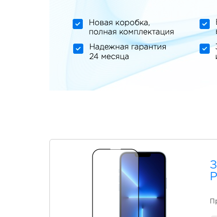
З
P
Пр