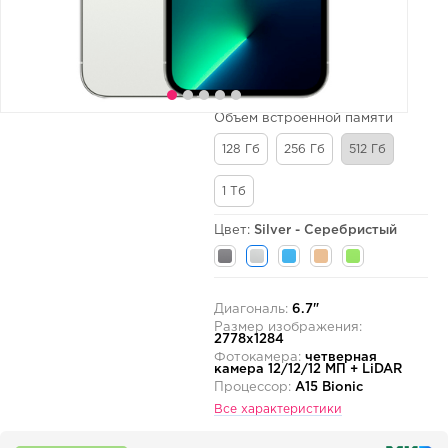
Объем встроенной памяти
128 Гб
256 Гб
512 Гб
1 Тб
Цвет:
Silver - Серебристый
Диагональ:
6.7"
Размер изображения:
2778x1284
Фотокамера:
четверная
камера 12/12/12 МП + LiDAR
Процессор:
A15 Bionic
Все характеристики