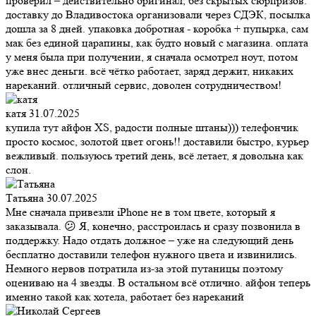
проверил – действительно оригинал, без скрытых сюрпризов.
доставку до Владивостока организовали через СДЭК, посылка
дошла за 8 дней. упаковка добротная - коробка + пупырка, сам
мак без единой царапины, как будто новый с магазина. оплата
у меня была при получении, я сначала осмотрел ноут, потом
уже внес деньги. всё чётко работает, заряд держит, никаких
нареканий. отличный сервис, доволен сотрудничеством!
катя
31.07.2025
купила тут айфон XS, радости полные штаны))) телефончик
просто космос, золотой цвет огонь!! доставили быстро, курьер
вежливый. пользуюсь третий день, всё летает, я довольна как
слон.
Татьяна
30.07.2025
Мне сначала привезли iPhone не в том цвете, который я
заказывала. 😕 Я, конечно, расстроилась и сразу позвонила в
поддержку. Надо отдать должное – уже на следующий день
бесплатно доставили телефон нужного цвета и извинились.
Немного нервов потратила из-за этой путаницы поэтому
оцениваю на 4 звезды. В остальном всё отлично. айфон теперь
именно такой как хотела, работает без нареканий