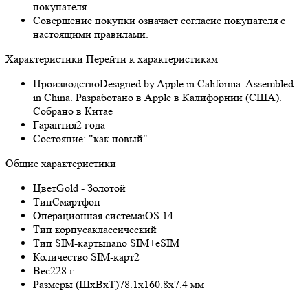
покупателя.
Совершение покупки означает согласие покупателя с
настоящими правилами.
Характеристики
Перейти к характеристикам
Производство
Designed by Apple in California. Assembled
in China. Разработано в Apple в Калифорнии (США).
Собрано в Китае
Гарантия
2 года
Состояние:
"как новый"
Общие характеристики
Цвет
Gold - Золотой
Тип
Смартфон
Операционная система
iOS 14
Тип корпуса
классический
Тип SIM-карты
nano SIM+eSIM
Количество SIM-карт
2
Вес
228 г
Размеры (ШxВxТ)
78.1x160.8x7.4 мм