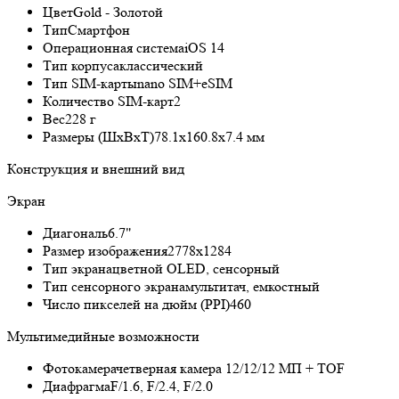
Цвет
Gold - Золотой
Тип
Смартфон
Операционная система
iOS 14
Тип корпуса
классический
Тип SIM-карты
nano SIM+eSIM
Количество SIM-карт
2
Вес
228 г
Размеры (ШxВxТ)
78.1x160.8x7.4 мм
Конструкция и внешний вид
Экран
Диагональ
6.7"
Размер изображения
2778x1284
Тип экрана
цветной OLED, сенсорный
Тип сенсорного экрана
мультитач, емкостный
Число пикселей на дюйм (PPI)
460
Мультимедийные возможности
Фотокамера
четверная камера 12/12/12 МП + TOF
Диафрагма
F/1.6, F/2.4, F/2.0