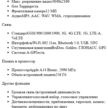
Макс. разрешение видео
3840x2160
Geo Tagging
есть
Фронтальная камера
12 МП
Аудио
MP3, AAC, WAV, WMA, стереодинамики
Связь
Стандарт
GSM 900/1800/1900, 3G, 4G LTE, 5G, LTE-A,
VoLTE
Интерфейсы
Wi-Fi 802.11ax, Bluetooth 5.0, USB, NFC
Спутниковая навигация
BeiDou, Galileo, ГЛОНАСС, GPS
Cистема A-GPS
есть
Память и процессор
Процессор
Apple A14 Bionic, 2990 МГц
Объем встроенной памяти
256 Гб
Другие функции
Громкая связь (встроенный динамик)
есть
Управление
голосовой набор, голосовое управление
Датчики
освещенности, приближения, гироскоп, компас,
барометр, разблокировка по лицу