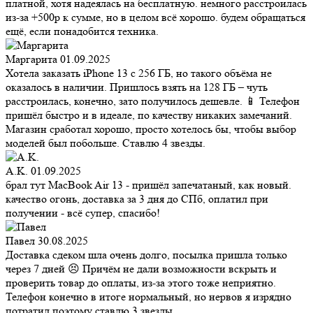
платной, хотя надеялась на бесплатную. немного расстроилась
из-за +500р к сумме, но в целом всё хорошо. будем обращаться
ещё, если понадобится техника.
Маргарита
01.09.2025
Хотела заказать iPhone 13 с 256 ГБ, но такого объёма не
оказалось в наличии. Пришлось взять на 128 ГБ – чуть
расстроилась, конечно, зато получилось дешевле. 📱 Телефон
пришёл быстро и в идеале, по качеству никаких замечаний.
Магазин сработал хорошо, просто хотелось бы, чтобы выбор
моделей был побольше. Ставлю 4 звезды.
A.K.
01.09.2025
брал тут MacBook Air 13 - пришёл запечатаный, как новый.
качество огонь, доставка за 3 дня до СПб, оплатил при
получении - всё супер, спасибо!
Павел
30.08.2025
Доставка сдеком шла очень долго, посылка пришла только
через 7 дней 😣 Причём не дали возможности вскрыть и
проверить товар до оплаты, из-за этого тоже неприятно.
Телефон конечно в итоге нормальный, но нервов я изрядно
потратил поэтому ставлю 3 звезды