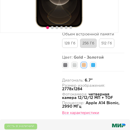
Объем встроенной памяти
128 Гб
256 Гб
512 Гб
Цвет:
Gold - Золотой
Диагональ:
6.7"
Размер изображения:
2778x1284
Фотокамера:
четверная
камера 12/12/12 МП + TOF
Процессор:
Apple A14 Bionic,
2990 МГц
Все характеристики
есть в наличии