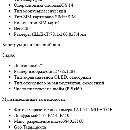
Операционная система
iOS 14
Тип корпуса
классический
Тип SIM-карты
nano SIM+eSIM
Количество SIM-карт
2
Вес
228 г
Размеры (ШxВxТ)
78.1x160.8x7.4 мм
Конструкция и внешний вид
Экран
Диагональ
6.7"
Размер изображения
2778x1284
Тип экрана
цветной OLED, сенсорный
Тип сенсорного экрана
мультитач, емкостный
Число пикселей на дюйм (PPI)
460
Мультимедийные возможности
Фотокамера
четверная камера 12/12/12 МП + TOF
Диафрагма
F/1.6, F/2.4, F/2.0
Макс. разрешение видео
3840x2160
Geo Tagging
есть