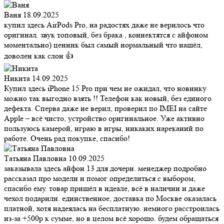
Ваня
18.09.2025
купил здесь AirPods Pro, на радостях даже не верилось что
оригинал. звук топовый, без брака , коннектятся с айфоном
моментально) ценник был самый нормальный что нашёл,
доволен как слон 👍
Никита
14.09.2025
Купил здесь iPhone 15 Pro при чем не ожидал, что новинку
можно так выгодно взять !! Телефон как новый, без единого
дефекта. Сперва даже не верил, проверил по IMEI на сайте
Apple – всё чисто, устройство оригинальное. Уже активно
пользуюсь камерой, играю в игры, никаких нареканий по
работе. Очень рад покупке, спасибо!
Татьяна Павловна
10.09.2025
заказывала здесь айфон 13 для дочери. менеджер подробно
рассказал про модели и помог определиться с выбором,
спасибо ему. товар пришёл в идеале, всё в наличии и даже
чехол подарили. единственное, доставка по Москве оказалась
платной, хотя надеялась на бесплатную. немного расстроилась
из-за +500р к сумме, но в целом всё хорошо. будем обращаться