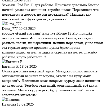
Oksana
29.08.2025
Заказала iPad Pro 11 для работы. Прислали довольно быстро
почтой, упаковка отличная, коробка целая. Переживала что
повредится в дороге, но зря переживала)) Планшет как
новенький, все функции ок, я довольна!
Dima_777
20.08.2025
вообще чёткий магазин! взял тут iPhone 12 Pro, пришёл
быстрее молнии 🔥 телефончик просто бомба, выглядит
реально новый, ни царапинки. ценник порадовал, у нас такой
тел гараздо дороже продают. думал будет пустая
комплектация, ан нет, зарядка и скрепка на месте. спасибо
ребятам, круто работаете!!!
Евгения Р.
18.08.2025
Очень довольна покупкой здесь. Менеджер помог выбрать
оптимальный вариант телефона, отвечал на кучу моих
вопросов📞 Доставили заказ вовремя, курьер даже поднялся
до квартиры. Телефон отличный, оригинальный, всё как и
обещали. Магазину доверяю, буду заказывать ещё сама и
советовать знакомым
Иванова
12.08.2025