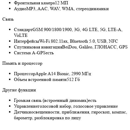
Фронтальная камера
12 МП
Аудио
MP3, AAC, WAV, WMA, стереодинамики
Связь
Стандарт
GSM 900/1800/1900, 3G, 4G LTE, 5G, LTE-A,
VoLTE
Интерфейсы
Wi-Fi 802.11ax, Bluetooth 5.0, USB, NFC
Спутниковая навигация
BeiDou, Galileo, ГЛОНАСС, GPS
Cистема A-GPS
есть
Память и процессор
Процессор
Apple A14 Bionic, 2990 МГц
Объем встроенной памяти
512 Гб
Другие функции
Громкая связь (встроенный динамик)
есть
Управление
голосовой набор, голосовое управление
Датчики
освещенности, приближения, гироскоп, компас,
барометр, разблокировка по лицу