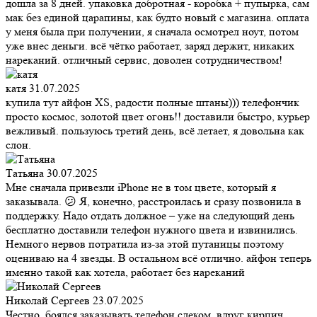
дошла за 8 дней. упаковка добротная - коробка + пупырка, сам
мак без единой царапины, как будто новый с магазина. оплата
у меня была при получении, я сначала осмотрел ноут, потом
уже внес деньги. всё чётко работает, заряд держит, никаких
нареканий. отличный сервис, доволен сотрудничеством!
катя
31.07.2025
купила тут айфон XS, радости полные штаны))) телефончик
просто космос, золотой цвет огонь!! доставили быстро, курьер
вежливый. пользуюсь третий день, всё летает, я довольна как
слон.
Татьяна
30.07.2025
Мне сначала привезли iPhone не в том цвете, который я
заказывала. 😕 Я, конечно, расстроилась и сразу позвонила в
поддержку. Надо отдать должное – уже на следующий день
бесплатно доставили телефон нужного цвета и извинились.
Немного нервов потратила из-за этой путаницы поэтому
оцениваю на 4 звезды. В остальном всё отлично. айфон теперь
именно такой как хотела, работает без нареканий
Николай Сергеев
23.07.2025
Честно, боялся заказывать телефон сдеком, вдруг кирпич