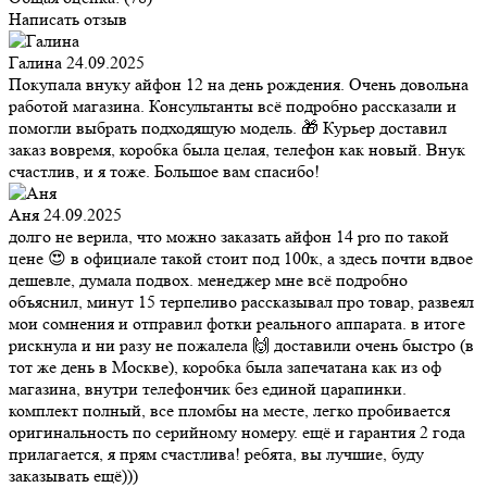
Написать отзыв
Галина
24.09.2025
Покупала внуку айфон 12 на день рождения. Очень довольна
работой магазина. Консультанты всё подробно рассказали и
помогли выбрать подходящую модель. 🎁 Курьер доставил
заказ вовремя, коробка была целая, телефон как новый. Внук
счастлив, и я тоже. Большое вам спасибо!
Аня
24.09.2025
долго не верила, что можно заказать айфон 14 pro по такой
цене 😍 в официале такой стоит под 100к, а здесь почти вдвое
дешевле, думала подвох. менеджер мне всё подробно
объяснил, минут 15 терпеливо рассказывал про товар, развеял
мои сомнения и отправил фотки реального аппарата. в итоге
рискнула и ни разу не пожалела 🙌 доставили очень быстро (в
тот же день в Москве), коробка была запечатана как из оф
магазина, внутри телефончик без единой царапинки.
комплект полный, все пломбы на месте, легко пробивается
оригинальность по серийному номеру. ещё и гарантия 2 года
прилагается, я прям счастлива! ребята, вы лучшие, буду
заказывать ещё)))