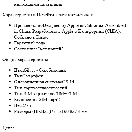
настоящими правилами.
Характеристики
Перейти к характеристикам
Производство
Designed by Apple in California. Assembled
in China. Разработано в Apple в Калифорнии (США).
Собрано в Китае
Гарантия
2 года
Состояние:
"как новый"
Общие характеристики
Цвет
Silver - Серебристый
Тип
Смартфон
Операционная система
iOS 14
Тип корпуса
классический
Тип SIM-карты
nano SIM+eSIM
Количество SIM-карт
2
Вес
228 г
Размеры (ШxВxТ)
78.1x160.8x7.4 мм
Цена: