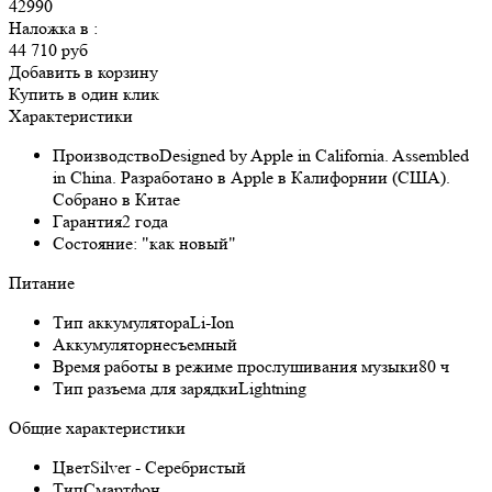
42990
Наложка в
:
44 710 руб
Добавить в корзину
Купить в один клик
Характеристики
Производство
Designed by Apple in California. Assembled
in China. Разработано в Apple в Калифорнии (США).
Собрано в Китае
Гарантия
2 года
Состояние:
"как новый"
Питание
Тип аккумулятора
Li-Ion
Аккумулятор
несъемный
Время работы в режиме прослушивания музыки
80 ч
Тип разъема для зарядки
Lightning
Общие характеристики
Цвет
Silver - Серебристый
Тип
Смартфон