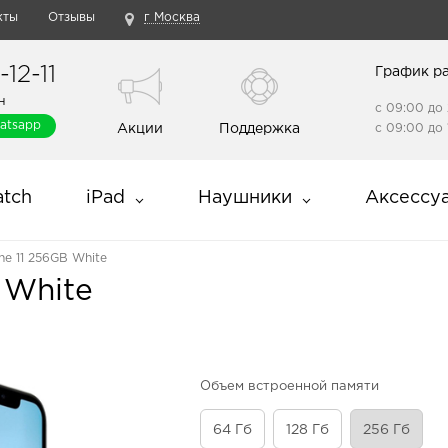
кты
Отзывы
г Москва
12-11
График р
н
с 09:00 до 
atsapp
Акции
Поддержка
с 09:00 до 
tch
iPad
Наушники
Аксессу
ne 11 256GB White
 White
Объем встроенной памяти
64 Гб
128 Гб
256 Гб