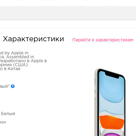
Характеристики
Перейти к характеристикам
d by Apple in
nia. Assembled in
Разработано в Apple в
рнии (США).
о в Китае
овый"
- Белый
фон