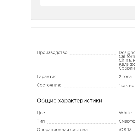
Производство
Designe
Califor
China. 
Калифо
Собран
Гарантия
2 года
Состояние:
"как н
Общие характеристики
Цвет
White 
Тип
Смарт
Операционная система
iOS 13