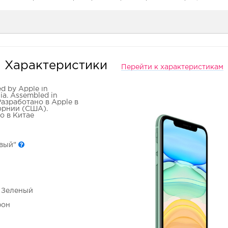
Характеристики
Перейти к характеристикам
d by Apple in
nia. Assembled in
Разработано в Apple в
рнии (США).
о в Китае
овый"
- Зеленый
фон