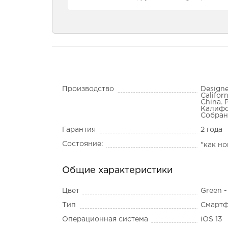
Производство
Designe
Califor
China. 
Калифо
Собран
Гарантия
2 года
Состояние:
"как н
Общие характеристики
Цвет
Green 
Тип
Смарт
Операционная система
iOS 13