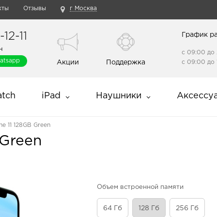
кты
Отзывы
г Москва
12-11
График р
н
с 09:00 до 
atsapp
Акции
Поддержка
с 09:00 до 
tch
iPad
Наушники
Аксессу
ne 11 128GB Green
 Green
Объем встроенной памяти
64 Гб
128 Гб
256 Гб