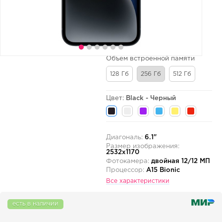
Объем встроенной памяти
128 Гб
256 Гб
512 Гб
Цвет:
Black - Черный
Диагональ:
6.1"
Размер изображения:
2532x1170
Фотокамера:
двойная 12/12 МП
Процессор:
A15 Bionic
Все характеристики
есть в наличии