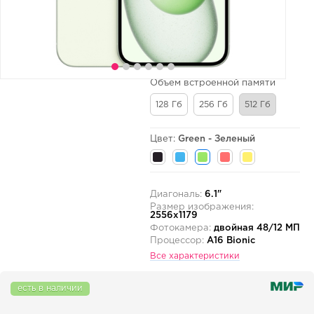
Объем встроенной памяти
128 Гб
256 Гб
512 Гб
Цвет:
Green - Зеленый
Диагональ:
6.1"
Размер изображения:
2556x1179
Фотокамера:
двойная 48/12 МП
Процессор:
A16 Bionic
Все характеристики
есть в наличии