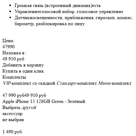
Громкая связь (встроенный динамик)
есть
Управление
голосовой набор, голосовое управление
Датчики
освещенности, приближения, гироскоп, компас,
барометр, разблокировка по лицу
Цена:
47990
Наложка в
:
49 910 руб
Добавить в корзину
Купить в один клик
Комплекты
VIP
-комплект со скидкой
Стандарт
-комплект
Мини
-комплект
47 990 руб
49 910 руб
Apple iPhone 15 128GB Green - Зелёный
Выбрать
другой
аксессуар
не выбран
1 490 руб