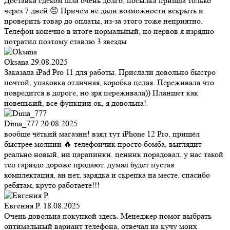
Доставка сдеком шла очень долго, посылка пришла только
через 7 дней 😣 Причём не дали возможности вскрыть и
проверить товар до оплаты, из-за этого тоже неприятно.
Телефон конечно в итоге нормальный, но нервов я изрядно
потратил поэтому ставлю 3 звезды
Oksana
29.08.2025
Заказала iPad Pro 11 для работы. Прислали довольно быстро
почтой, упаковка отличная, коробка целая. Переживала что
повредится в дороге, но зря переживала)) Планшет как
новенький, все функции ок, я довольна!
Dima_777
20.08.2025
вообще чёткий магазин! взял тут iPhone 12 Pro, пришёл
быстрее молнии 🔥 телефончик просто бомба, выглядит
реально новый, ни царапинки. ценник порадовал, у нас такой
тел гараздо дороже продают. думал будет пустая
комплектация, ан нет, зарядка и скрепка на месте. спасибо
ребятам, круто работаете!!!
Евгения Р.
18.08.2025
Очень довольна покупкой здесь. Менеджер помог выбрать
оптимальный вариант телефона, отвечал на кучу моих