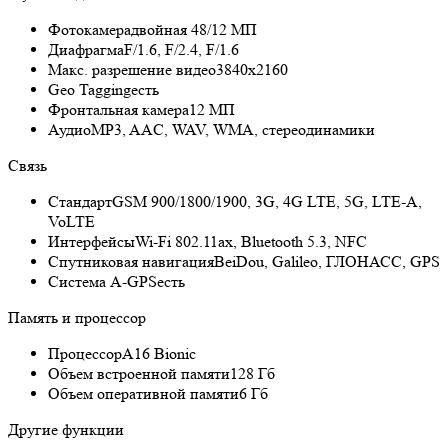
Фотокамера
двойная 48/12 МП
Диафрагма
F/1.6, F/2.4, F/1.6
Макс. разрешение видео
3840x2160
Geo Tagging
есть
Фронтальная камера
12 МП
Аудио
MP3, AAC, WAV, WMA, стереодинамики
Связь
Стандарт
GSM 900/1800/1900, 3G, 4G LTE, 5G, LTE-A,
VoLTE
Интерфейсы
Wi-Fi 802.11ax, Bluetooth 5.3, NFC
Спутниковая навигация
BeiDou, Galileo, ГЛОНАСС, GPS
Cистема A-GPS
есть
Память и процессор
Процессор
A16 Bionic
Объем встроенной памяти
128 Гб
Объем оперативной памяти
6 Гб
Другие функции