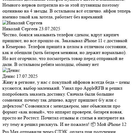
Немного нервов потратила из-за этой путаницы поэтому
оцениваю на 4 звезды. В остальном всё отлично. айфон теперь
именно такой как хотела, работает без нареканий
Николай Сергеев
23.07.2025
Честно, боялся заказывать телефон сдеком, вдруг кирпич
пришлют, но все прошло ок. Заказывал iPhone 11 с доставкой
в Кемерово. Телефон пришёл в целом в отличном состоянии,
как и обещали (хоть батарея меняная, но держит нормально).
Но вот огорчило, что посмотреть товар перед отправкой не
дали. В остальном ребята молодцы, обману нет
Денис
17.07.2025
Живу в регионе, у нас с покупкой айфонов всегда беда – цены
кусаются, выбор маленький. Узнал про AppleRFB и решил
попробовать заказать доставку. Сначала были большие
сомнения: почему так дёшево, вдруг пришлют б/у или с
дефектом? Созвонился с менеджером, мне объяснили про
формат «как новый», что аппарат проверен, батарея новая,
просто не Ростест. Почитал отзывы и статьи в интернете на
эту тему и решил рискнуть. И не пожалел! 📦 Мой iPhone 12
Pro Max отправили через СДЭК, оплата при получении.