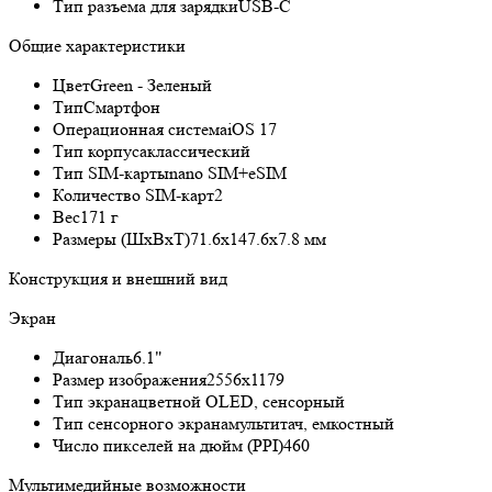
Тип разъема для зарядки
USB-C
Общие характеристики
Цвет
Green - Зеленый
Тип
Смартфон
Операционная система
iOS 17
Тип корпуса
классический
Тип SIM-карты
nano SIM+eSIM
Количество SIM-карт
2
Вес
171 г
Размеры (ШxВxТ)
71.6x147.6x7.8 мм
Конструкция и внешний вид
Экран
Диагональ
6.1"
Размер изображения
2556x1179
Тип экрана
цветной OLED, сенсорный
Тип сенсорного экрана
мультитач, емкостный
Число пикселей на дюйм (PPI)
460
Мультимедийные возможности