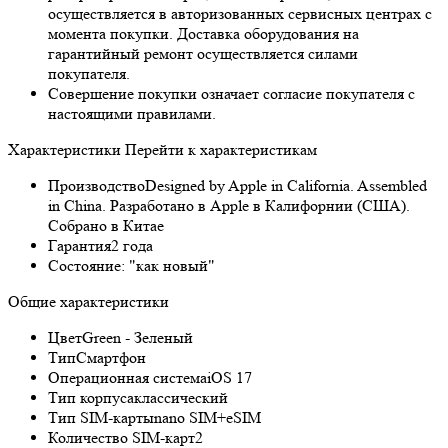
осуществляется в авторизованных сервисных центрах с
момента покупки. Доставка оборудования на
гарантийный ремонт осуществляется силами
покупателя.
Совершение покупки означает согласие покупателя с
настоящими правилами.
Характеристики
Перейти к характеристикам
Производство
Designed by Apple in California. Assembled
in China. Разработано в Apple в Калифорнии (США).
Собрано в Китае
Гарантия
2 года
Состояние:
"как новый"
Общие характеристики
Цвет
Green - Зеленый
Тип
Смартфон
Операционная система
iOS 17
Тип корпуса
классический
Тип SIM-карты
nano SIM+eSIM
Количество SIM-карт
2