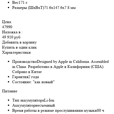
Вес
171 г
Размеры (ШxВxТ)
71.6x147.6x7.8 мм
Цена:
47990
Наложка в
:
49 910 руб
Добавить в корзину
Купить в один клик
Характеристики
Производство
Designed by Apple in California. Assembled
in China. Разработано в Apple в Калифорнии (США).
Собрано в Китае
Гарантия
2 года
Состояние:
"как новый"
Питание
Тип аккумулятора
Li-Ion
Аккумулятор
несъемный
Время работы в режиме прослушивания музыки
80 ч