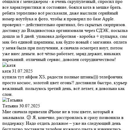
общался с менеджером - я очень скрупулезный, спросил про
все характеристики и состояние, боялся кота в мешке брать.
ребята терпеливо всё рассказали, даже выслали серийный
номер ноутбука и фото, чтобы я проверил по базе Apple.
проверил – действительно оригинал, без скрытых сюрпризов.
доставку до Владивостока организовали через СДЭК, посылка
дошла за 8 дней. упаковка добротная - коробка + пупырка, сам
мак без единой царапины, как будто новый с магазина. оплата
у меня была при получении, я сначала осмотрел ноут, потом
уже внес деньги. всё чётко работает, заряд держит, никаких
нареканий. отличный сервис, доволен сотрудничеством!
катя
31.07.2025
купила тут айфон XS, радости полные штаны))) телефончик
просто космос, золотой цвет огонь!! доставили быстро, курьер
вежливый. пользуюсь третий день, всё летает, я довольна как
слон.
Татьяна
30.07.2025
Мне сначала привезли iPhone не в том цвете, который я
заказывала. 😕 Я, конечно, расстроилась и сразу позвонила в
поддержку. Надо отдать должное – уже на следующий день
бесплатно доставили телефон нужного цвета и извинились.