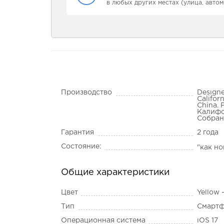
в любых других местах (улица, автом
Производство
Designe
Califor
China. 
Калифо
Собран
Гарантия
2 года
Состояние:
"как н
Общие характеристики
Цвет
Yellow
Тип
Смарт
Операционная система
iOS 17