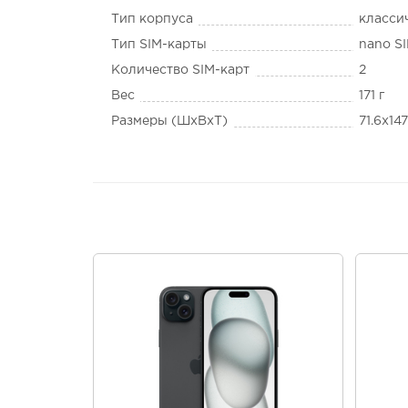
Тип корпуса
класси
Тип SIM-карты
nano S
Количество SIM-карт
2
Вес
171 г
Размеры (ШxВxТ)
71.6x14