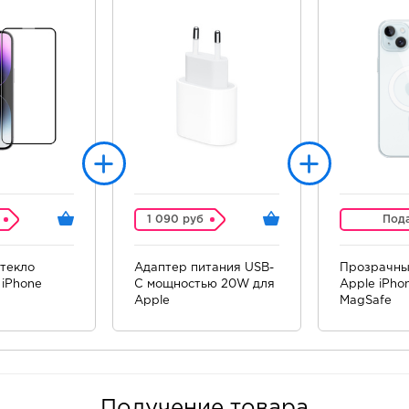
1 090 руб
Под
текло
Адаптер питания USB-
Прозрачны
iPhone
C мощностью 20W для
Apple iPhon
Apple
MagSafe
Получение товара