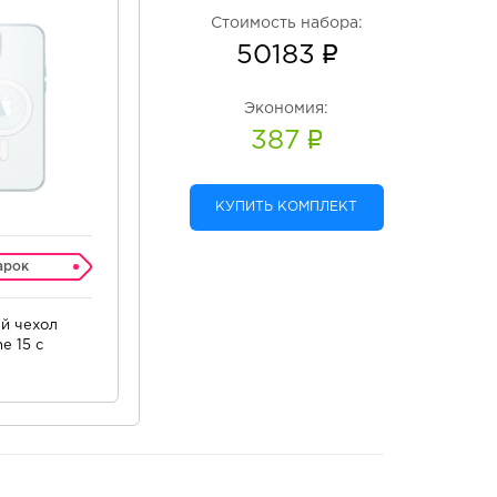
Стоимость набора:
50183
Экономия:
387
КУПИТЬ КОМПЛЕКТ
арок
й чехол
e 15 c