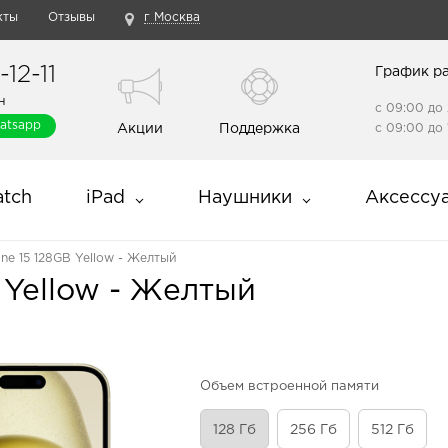
кты
Отзывы
г Москва
12-11
График р
н
с 09:00 до 
atsapp
Акции
Поддержка
с 09:00 до 
tch
iPad
Наушники
Аксессу
one 15 128GB Yellow - Желтый
 Yellow - Желтый
Объем встроенной памяти
128 Гб
256 Гб
512 Гб