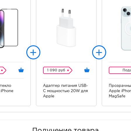
1 090 руб
Под
текло
Адаптер питания USB-
Прозрачны
iPhone
C мощностью 20W для
Apple iPhon
Apple
MagSafe
Получение товара