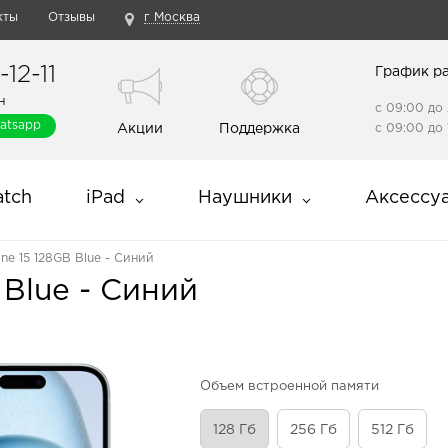
кты
Отзывы
г Москва
12-11
График р
н
с 09:00 до 
atsapp
Акции
Поддержка
с 09:00 до 
tch
iPad
Наушники
Аксессу
one 15 128GB Blue - Синий
 Blue - Синий
Объем встроенной памяти
128 Гб
256 Гб
512 Гб