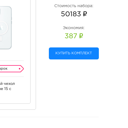
Стоимость набора:
50183
Экономия:
387
КУПИТЬ КОМПЛЕКТ
арок
й чехол
e 15 c