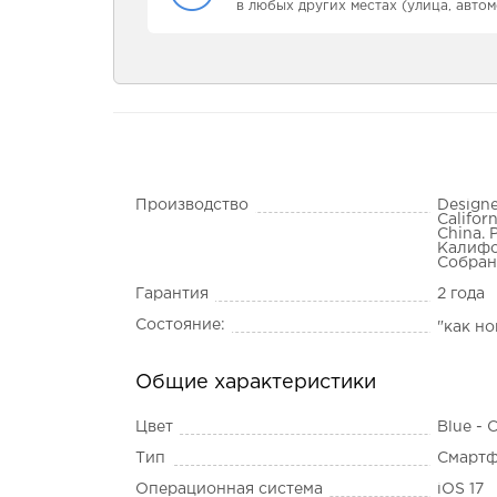
в любых других местах (улица, автом
Производство
Designe
Califor
China. 
Калифо
Собран
Гарантия
2 года
Состояние:
"как н
Общие характеристики
Цвет
Blue - 
Тип
Смарт
Операционная система
iOS 17