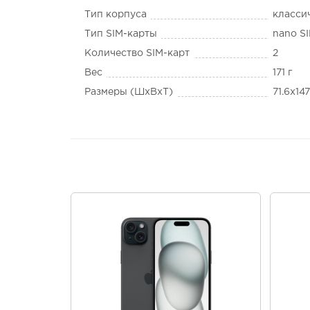
Тип корпуса
класси
Тип SIM-карты
nano S
Количество SIM-карт
2
Вес
171 г
Размеры (ШxВxТ)
71.6x14