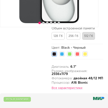
Объем встроенной памяти
128 Гб
256 Гб
512 Гб
Цвет:
Black - Черный
Диагональ:
6.1"
Размер изображения:
2556x1179
Фотокамера:
двойная 48/12 МП
Процессор:
A16 Bionic
Все характеристики
есть в наличии