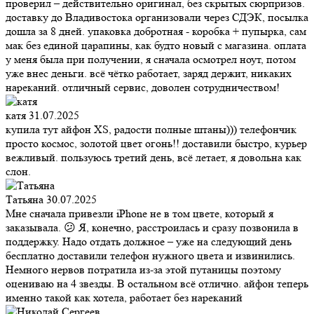
проверил – действительно оригинал, без скрытых сюрпризов.
доставку до Владивостока организовали через СДЭК, посылка
дошла за 8 дней. упаковка добротная - коробка + пупырка, сам
мак без единой царапины, как будто новый с магазина. оплата
у меня была при получении, я сначала осмотрел ноут, потом
уже внес деньги. всё чётко работает, заряд держит, никаких
нареканий. отличный сервис, доволен сотрудничеством!
катя
31.07.2025
купила тут айфон XS, радости полные штаны))) телефончик
просто космос, золотой цвет огонь!! доставили быстро, курьер
вежливый. пользуюсь третий день, всё летает, я довольна как
слон.
Татьяна
30.07.2025
Мне сначала привезли iPhone не в том цвете, который я
заказывала. 😕 Я, конечно, расстроилась и сразу позвонила в
поддержку. Надо отдать должное – уже на следующий день
бесплатно доставили телефон нужного цвета и извинились.
Немного нервов потратила из-за этой путаницы поэтому
оцениваю на 4 звезды. В остальном всё отлично. айфон теперь
именно такой как хотела, работает без нареканий