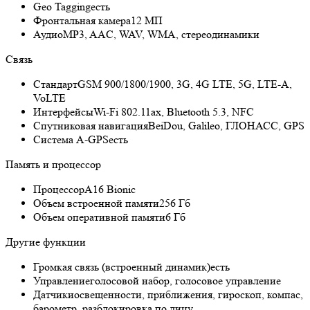
Geo Tagging
есть
Фронтальная камера
12 МП
Аудио
MP3, AAC, WAV, WMA, стереодинамики
Связь
Стандарт
GSM 900/1800/1900, 3G, 4G LTE, 5G, LTE-A,
VoLTE
Интерфейсы
Wi-Fi 802.11ax, Bluetooth 5.3, NFC
Спутниковая навигация
BeiDou, Galileo, ГЛОНАСС, GPS
Cистема A-GPS
есть
Память и процессор
Процессор
A16 Bionic
Объем встроенной памяти
256 Гб
Объем оперативной памяти
6 Гб
Другие функции
Громкая связь (встроенный динамик)
есть
Управление
голосовой набор, голосовое управление
Датчики
освещенности, приближения, гироскоп, компас,
барометр, разблокировка по лицу