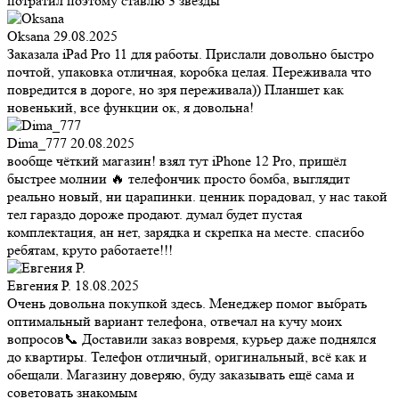
потратил поэтому ставлю 3 звезды
Oksana
29.08.2025
Заказала iPad Pro 11 для работы. Прислали довольно быстро
почтой, упаковка отличная, коробка целая. Переживала что
повредится в дороге, но зря переживала)) Планшет как
новенький, все функции ок, я довольна!
Dima_777
20.08.2025
вообще чёткий магазин! взял тут iPhone 12 Pro, пришёл
быстрее молнии 🔥 телефончик просто бомба, выглядит
реально новый, ни царапинки. ценник порадовал, у нас такой
тел гараздо дороже продают. думал будет пустая
комплектация, ан нет, зарядка и скрепка на месте. спасибо
ребятам, круто работаете!!!
Евгения Р.
18.08.2025
Очень довольна покупкой здесь. Менеджер помог выбрать
оптимальный вариант телефона, отвечал на кучу моих
вопросов📞 Доставили заказ вовремя, курьер даже поднялся
до квартиры. Телефон отличный, оригинальный, всё как и
обещали. Магазину доверяю, буду заказывать ещё сама и
советовать знакомым