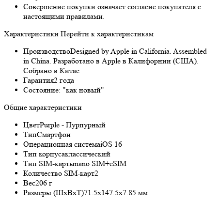
Совершение покупки означает согласие покупателя с
настоящими правилами.
Характеристики
Перейти к характеристикам
Производство
Designed by Apple in California. Assembled
in China. Разработано в Apple в Калифорнии (США).
Собрано в Китае
Гарантия
2 года
Состояние:
"как новый"
Общие характеристики
Цвет
Purple - Пурпурный
Тип
Смартфон
Операционная система
iOS 16
Тип корпуса
классический
Тип SIM-карты
nano SIM+eSIM
Количество SIM-карт
2
Вес
206 г
Размеры (ШxВxТ)
71.5x147.5x7.85 мм