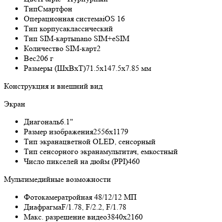
Тип
Смартфон
Операционная система
iOS 16
Тип корпуса
классический
Тип SIM-карты
nano SIM+eSIM
Количество SIM-карт
2
Вес
206 г
Размеры (ШxВxТ)
71.5x147.5x7.85 мм
Конструкция и внешний вид
Экран
Диагональ
6.1"
Размер изображения
2556x1179
Тип экрана
цветной OLED, сенсорный
Тип сенсорного экрана
мультитач, емкостный
Число пикселей на дюйм (PPI)
460
Мультимедийные возможности
Фотокамера
тройная 48/12/12 МП
Диафрагма
F/1.78, F/2.2, F/1.78
Макс. разрешение видео
3840x2160