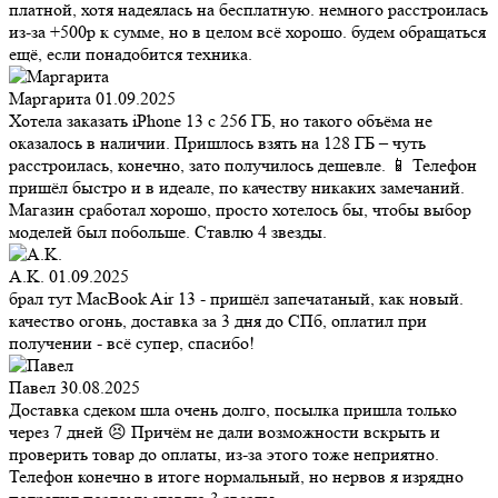
платной, хотя надеялась на бесплатную. немного расстроилась
из-за +500р к сумме, но в целом всё хорошо. будем обращаться
ещё, если понадобится техника.
Маргарита
01.09.2025
Хотела заказать iPhone 13 с 256 ГБ, но такого объёма не
оказалось в наличии. Пришлось взять на 128 ГБ – чуть
расстроилась, конечно, зато получилось дешевле. 📱 Телефон
пришёл быстро и в идеале, по качеству никаких замечаний.
Магазин сработал хорошо, просто хотелось бы, чтобы выбор
моделей был побольше. Ставлю 4 звезды.
A.K.
01.09.2025
брал тут MacBook Air 13 - пришёл запечатаный, как новый.
качество огонь, доставка за 3 дня до СПб, оплатил при
получении - всё супер, спасибо!
Павел
30.08.2025
Доставка сдеком шла очень долго, посылка пришла только
через 7 дней 😣 Причём не дали возможности вскрыть и
проверить товар до оплаты, из-за этого тоже неприятно.
Телефон конечно в итоге нормальный, но нервов я изрядно