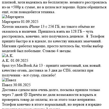
платной, хотя надеялась на бесплатную. немного расстроилась
из-за +500р к сумме, но в целом всё хорошо. будем обращаться
ещё, если понадобится техника.
Маргарита
01.09.2025
Хотела заказать iPhone 13 с 256 ГБ, но такого объёма не
оказалось в наличии. Пришлось взять на 128 ГБ – чуть
расстроилась, конечно, зато получилось дешевле. 📱 Телефон
пришёл быстро и в идеале, по качеству никаких замечаний.
Магазин сработал хорошо, просто хотелось бы, чтобы выбор
моделей был побольше. Ставлю 4 звезды.
A.K.
01.09.2025
брал тут MacBook Air 13 - пришёл запечатаный, как новый.
качество огонь, доставка за 3 дня до СПб, оплатил при
получении - всё супер, спасибо!
Павел
30.08.2025
Доставка сдеком шла очень долго, посылка пришла только
через 7 дней 😣 Причём не дали возможности вскрыть и
проверить товар до оплаты, из-за этого тоже неприятно.
Телефон конечно в итоге нормальный, но нервов я изрядно