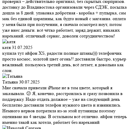
проверил – действительно оригинал, без скрытых сюрпризов.
доставку до Владивостока организовали через СДЭК, посылка
дошла за 8 дней. упаковка добротная - коробка + пупырка, сам
мак без единой царапины, как будто новый с магазина. оплата
у меня была при получении, я сначала осмотрел ноут, потом
уже внес деньги. всё чётко работает, заряд держит, никаких
нареканий. отличный сервис, доволен сотрудничеством!
катя
31.07.2025
купила тут айфон XS, радости полные штаны))) телефончик
просто космос, золотой цвет огонь!! доставили быстро, курьер
вежливый. пользуюсь третий день, всё летает, я довольна как
слон.
Татьяна
30.07.2025
Мне сначала привезли iPhone не в том цвете, который я
заказывала. 😕 Я, конечно, расстроилась и сразу позвонила в
поддержку. Надо отдать должное – уже на следующий день
бесплатно доставили телефон нужного цвета и извинились.
Немного нервов потратила из-за этой путаницы поэтому
оцениваю на 4 звезды. В остальном всё отлично. айфон теперь
именно такой как хотела, работает без нареканий