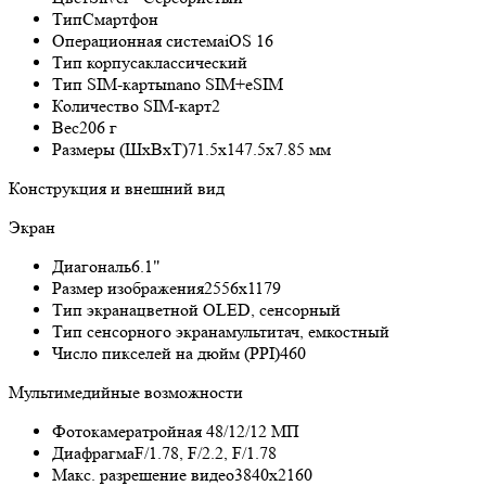
Тип
Смартфон
Операционная система
iOS 16
Тип корпуса
классический
Тип SIM-карты
nano SIM+eSIM
Количество SIM-карт
2
Вес
206 г
Размеры (ШxВxТ)
71.5x147.5x7.85 мм
Конструкция и внешний вид
Экран
Диагональ
6.1"
Размер изображения
2556x1179
Тип экрана
цветной OLED, сенсорный
Тип сенсорного экрана
мультитач, емкостный
Число пикселей на дюйм (PPI)
460
Мультимедийные возможности
Фотокамера
тройная 48/12/12 МП
Диафрагма
F/1.78, F/2.2, F/1.78
Макс. разрешение видео
3840x2160