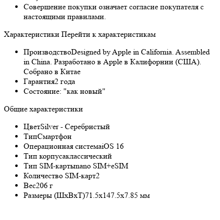
Совершение покупки означает согласие покупателя с
настоящими правилами.
Характеристики
Перейти к характеристикам
Производство
Designed by Apple in California. Assembled
in China. Разработано в Apple в Калифорнии (США).
Собрано в Китае
Гарантия
2 года
Состояние:
"как новый"
Общие характеристики
Цвет
Silver - Серебристый
Тип
Смартфон
Операционная система
iOS 16
Тип корпуса
классический
Тип SIM-карты
nano SIM+eSIM
Количество SIM-карт
2
Вес
206 г
Размеры (ШxВxТ)
71.5x147.5x7.85 мм