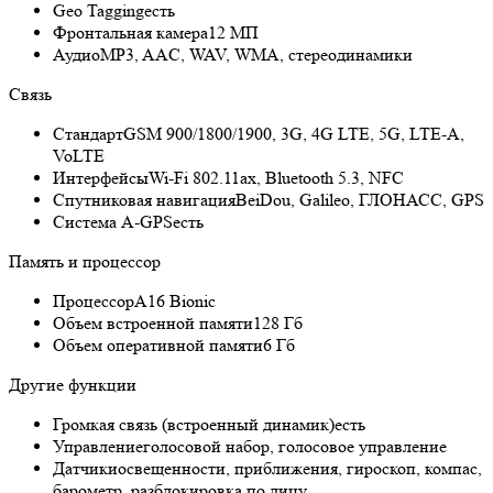
Geo Tagging
есть
Фронтальная камера
12 МП
Аудио
MP3, AAC, WAV, WMA, стереодинамики
Связь
Стандарт
GSM 900/1800/1900, 3G, 4G LTE, 5G, LTE-A,
VoLTE
Интерфейсы
Wi-Fi 802.11ax, Bluetooth 5.3, NFC
Спутниковая навигация
BeiDou, Galileo, ГЛОНАСС, GPS
Cистема A-GPS
есть
Память и процессор
Процессор
A16 Bionic
Объем встроенной памяти
128 Гб
Объем оперативной памяти
6 Гб
Другие функции
Громкая связь (встроенный динамик)
есть
Управление
голосовой набор, голосовое управление
Датчики
освещенности, приближения, гироскоп, компас,
барометр, разблокировка по лицу