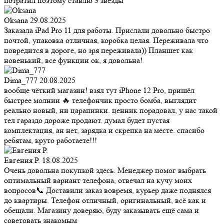
потратил поэтому ставлю 3 звезды
Oksana
29.08.2025
Заказала iPad Pro 11 для работы. Прислали довольно быстро
почтой, упаковка отличная, коробка целая. Переживала что
повредится в дороге, но зря переживала)) Планшет как
новенький, все функции ок, я довольна!
Dima_777
20.08.2025
вообще чёткий магазин! взял тут iPhone 12 Pro, пришёл
быстрее молнии 🔥 телефончик просто бомба, выглядит
реально новый, ни царапинки. ценник порадовал, у нас такой
тел гараздо дороже продают. думал будет пустая
комплектация, ан нет, зарядка и скрепка на месте. спасибо
ребятам, круто работаете!!!
Евгения Р.
18.08.2025
Очень довольна покупкой здесь. Менеджер помог выбрать
оптимальный вариант телефона, отвечал на кучу моих
вопросов📞 Доставили заказ вовремя, курьер даже поднялся
до квартиры. Телефон отличный, оригинальный, всё как и
обещали. Магазину доверяю, буду заказывать ещё сама и
советовать знакомым