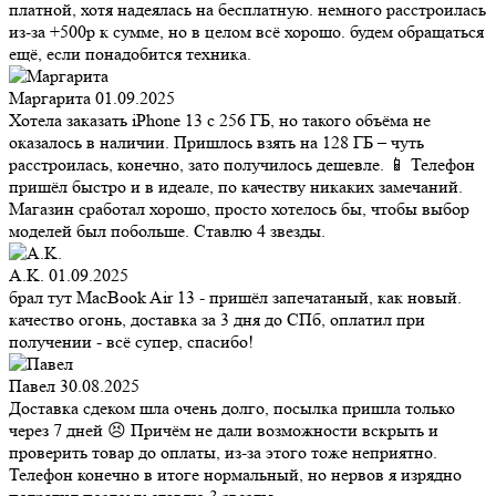
платной, хотя надеялась на бесплатную. немного расстроилась
из-за +500р к сумме, но в целом всё хорошо. будем обращаться
ещё, если понадобится техника.
Маргарита
01.09.2025
Хотела заказать iPhone 13 с 256 ГБ, но такого объёма не
оказалось в наличии. Пришлось взять на 128 ГБ – чуть
расстроилась, конечно, зато получилось дешевле. 📱 Телефон
пришёл быстро и в идеале, по качеству никаких замечаний.
Магазин сработал хорошо, просто хотелось бы, чтобы выбор
моделей был побольше. Ставлю 4 звезды.
A.K.
01.09.2025
брал тут MacBook Air 13 - пришёл запечатаный, как новый.
качество огонь, доставка за 3 дня до СПб, оплатил при
получении - всё супер, спасибо!
Павел
30.08.2025
Доставка сдеком шла очень долго, посылка пришла только
через 7 дней 😣 Причём не дали возможности вскрыть и
проверить товар до оплаты, из-за этого тоже неприятно.
Телефон конечно в итоге нормальный, но нервов я изрядно