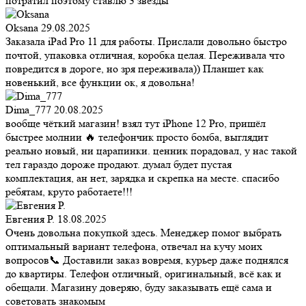
потратил поэтому ставлю 3 звезды
Oksana
29.08.2025
Заказала iPad Pro 11 для работы. Прислали довольно быстро
почтой, упаковка отличная, коробка целая. Переживала что
повредится в дороге, но зря переживала)) Планшет как
новенький, все функции ок, я довольна!
Dima_777
20.08.2025
вообще чёткий магазин! взял тут iPhone 12 Pro, пришёл
быстрее молнии 🔥 телефончик просто бомба, выглядит
реально новый, ни царапинки. ценник порадовал, у нас такой
тел гараздо дороже продают. думал будет пустая
комплектация, ан нет, зарядка и скрепка на месте. спасибо
ребятам, круто работаете!!!
Евгения Р.
18.08.2025
Очень довольна покупкой здесь. Менеджер помог выбрать
оптимальный вариант телефона, отвечал на кучу моих
вопросов📞 Доставили заказ вовремя, курьер даже поднялся
до квартиры. Телефон отличный, оригинальный, всё как и
обещали. Магазину доверяю, буду заказывать ещё сама и
советовать знакомым