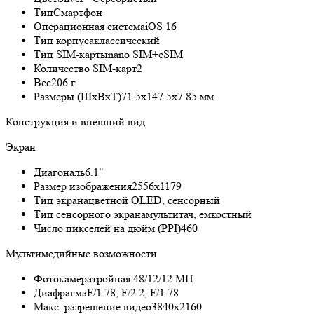
Тип
Смартфон
Операционная система
iOS 16
Тип корпуса
классический
Тип SIM-карты
nano SIM+eSIM
Количество SIM-карт
2
Вес
206 г
Размеры (ШxВxТ)
71.5x147.5x7.85 мм
Конструкция и внешний вид
Экран
Диагональ
6.1"
Размер изображения
2556x1179
Тип экрана
цветной OLED, сенсорный
Тип сенсорного экрана
мультитач, емкостный
Число пикселей на дюйм (PPI)
460
Мультимедийные возможности
Фотокамера
тройная 48/12/12 МП
Диафрагма
F/1.78, F/2.2, F/1.78
Макс. разрешение видео
3840x2160