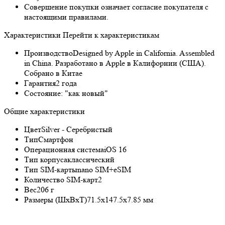
Совершение покупки означает согласие покупателя с
настоящими правилами.
Характеристики
Перейти к характеристикам
Производство
Designed by Apple in California. Assembled
in China. Разработано в Apple в Калифорнии (США).
Собрано в Китае
Гарантия
2 года
Состояние:
"как новый"
Общие характеристики
Цвет
Silver - Серебристый
Тип
Смартфон
Операционная система
iOS 16
Тип корпуса
классический
Тип SIM-карты
nano SIM+eSIM
Количество SIM-карт
2
Вес
206 г
Размеры (ШxВxТ)
71.5x147.5x7.85 мм