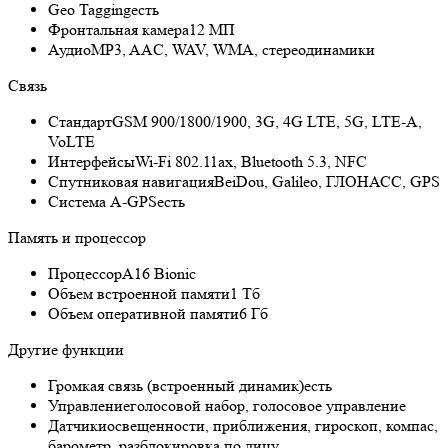
Geo Tagging
есть
Фронтальная камера
12 МП
Аудио
MP3, AAC, WAV, WMA, стереодинамики
Связь
Стандарт
GSM 900/1800/1900, 3G, 4G LTE, 5G, LTE-A,
VoLTE
Интерфейсы
Wi-Fi 802.11ax, Bluetooth 5.3, NFC
Спутниковая навигация
BeiDou, Galileo, ГЛОНАСС, GPS
Cистема A-GPS
есть
Память и процессор
Процессор
A16 Bionic
Объем встроенной памяти
1 Тб
Объем оперативной памяти
6 Гб
Другие функции
Громкая связь (встроенный динамик)
есть
Управление
голосовой набор, голосовое управление
Датчики
освещенности, приближения, гироскоп, компас,
барометр, разблокировка по лицу