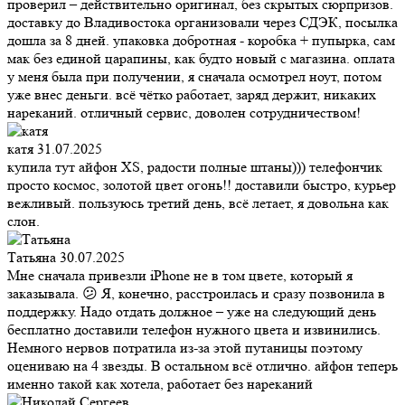
проверил – действительно оригинал, без скрытых сюрпризов.
доставку до Владивостока организовали через СДЭК, посылка
дошла за 8 дней. упаковка добротная - коробка + пупырка, сам
мак без единой царапины, как будто новый с магазина. оплата
у меня была при получении, я сначала осмотрел ноут, потом
уже внес деньги. всё чётко работает, заряд держит, никаких
нареканий. отличный сервис, доволен сотрудничеством!
катя
31.07.2025
купила тут айфон XS, радости полные штаны))) телефончик
просто космос, золотой цвет огонь!! доставили быстро, курьер
вежливый. пользуюсь третий день, всё летает, я довольна как
слон.
Татьяна
30.07.2025
Мне сначала привезли iPhone не в том цвете, который я
заказывала. 😕 Я, конечно, расстроилась и сразу позвонила в
поддержку. Надо отдать должное – уже на следующий день
бесплатно доставили телефон нужного цвета и извинились.
Немного нервов потратила из-за этой путаницы поэтому
оцениваю на 4 звезды. В остальном всё отлично. айфон теперь
именно такой как хотела, работает без нареканий