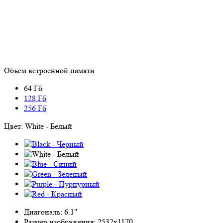
Объем встроенной памяти
64 Гб
128 Гб
256 Гб
Цвет:
White - Белый
Диагональ:
6.1"
Размер изображения:
2532x1170