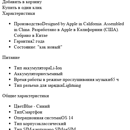
Добавить в корзину
Купить в один клик
Характеристики
Производство
Designed by Apple in California. Assembled
in China. Разработано в Apple в Калифорнии (США).
Собрано в Китае
Гарантия
2 года
Состояние:
"как новый"
Питание
Тип аккумулятора
Li-Ion
Аккумулятор
несъемный
Время работы в режиме прослушивания музыки
65 ч
Тип разъема для зарядки
Lightning
Общие характеристики
Цвет
Blue - Синий
Тип
Смартфон
Операционная система
iOS 14
Тип корпуса
классический
Тип SIM-карты
nano SIM+eSIM