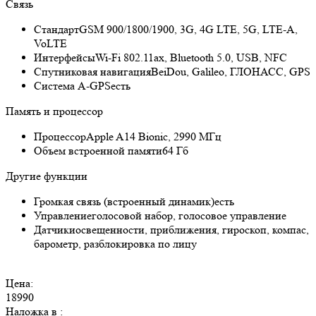
Связь
Стандарт
GSM 900/1800/1900, 3G, 4G LTE, 5G, LTE-A,
VoLTE
Интерфейсы
Wi-Fi 802.11ax, Bluetooth 5.0, USB, NFC
Спутниковая навигация
BeiDou, Galileo, ГЛОНАСС, GPS
Cистема A-GPS
есть
Память и процессор
Процессор
Apple A14 Bionic, 2990 МГц
Объем встроенной памяти
64 Гб
Другие функции
Громкая связь (встроенный динамик)
есть
Управление
голосовой набор, голосовое управление
Датчики
освещенности, приближения, гироскоп, компас,
барометр, разблокировка по лицу
Цена:
18990
Наложка в
: