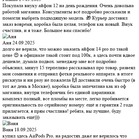
Покупала внуку айфон 12 на день рождения. Очень довольна
работой магазина. Консультанты всё подробно рассказали и
помогли выбрать подходящую модель. 🎁 Курьер доставил
заказ вовремя, коробка была целая, телефон как новый. Внук
счастлив, и я тоже. Большое вам спасибо!
Аня
24.09.2025
долго не верила, что можно заказать айфон 14 pro по такой
цене 😍 в официале такой стоит под 100к, а здесь почти вдвое
дешевле, думала подвох. менеджер мне всё подробно
объяснил, минут 15 терпеливо рассказывал про товар, развеял
мои сомнения и отправил фотки реального аппарата. в итоге
рискнула и ни разу не пожалела 🙌 доставили очень быстро (в
тот же день в Москве), коробка была запечатана как из оф
магазина, внутри телефончик без единой царапинки.
комплект полный, все пломбы на месте, легко пробивается
оригинальность по серийному номеру. ещё и гарантия 2 года
прилагается, я прям счастлива! ребята, вы лучшие, буду
заказывать ещё)))
Ваня
18.09.2025
купил здесь AirPods Pro, на радостях даже не верилось что