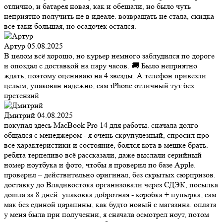
отлично, и батарея новая, как и обещали, но было чуть
неприятно получить не в идеале. возвращать не стала, скидка
все таки большая, но осадочек остался.
Артур
05.08.2025
В целом всё хорошо, но курьер немного заблудился по дороге
и опоздал с доставкой на пару часов. 🚚 Было неприятно
ждать, поэтому оцениваю на 4 звезды. А телефон привезли
целым, упакован надежно, сам iPhone отличный тут без
претензий
Дмитрий
04.08.2025
покупал здесь MacBook Pro 14 для работы. сначала долго
общался с менеджером - я очень скрупулезный, спросил про
все характеристики и состояние, боялся кота в мешке брать.
ребята терпеливо всё рассказали, даже выслали серийный
номер ноутбука и фото, чтобы я проверил по базе Apple.
проверил – действительно оригинал, без скрытых сюрпризов.
доставку до Владивостока организовали через СДЭК, посылка
дошла за 8 дней. упаковка добротная - коробка + пупырка, сам
мак без единой царапины, как будто новый с магазина. оплата
у меня была при получении, я сначала осмотрел ноут, потом