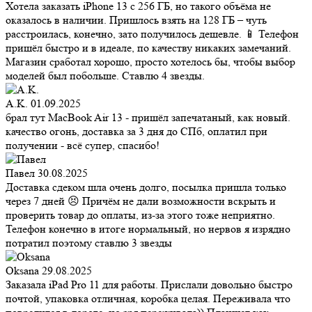
Хотела заказать iPhone 13 с 256 ГБ, но такого объёма не
оказалось в наличии. Пришлось взять на 128 ГБ – чуть
расстроилась, конечно, зато получилось дешевле. 📱 Телефон
пришёл быстро и в идеале, по качеству никаких замечаний.
Магазин сработал хорошо, просто хотелось бы, чтобы выбор
моделей был побольше. Ставлю 4 звезды.
A.K.
01.09.2025
брал тут MacBook Air 13 - пришёл запечатаный, как новый.
качество огонь, доставка за 3 дня до СПб, оплатил при
получении - всё супер, спасибо!
Павел
30.08.2025
Доставка сдеком шла очень долго, посылка пришла только
через 7 дней 😣 Причём не дали возможности вскрыть и
проверить товар до оплаты, из-за этого тоже неприятно.
Телефон конечно в итоге нормальный, но нервов я изрядно
потратил поэтому ставлю 3 звезды
Oksana
29.08.2025
Заказала iPad Pro 11 для работы. Прислали довольно быстро
почтой, упаковка отличная, коробка целая. Переживала что