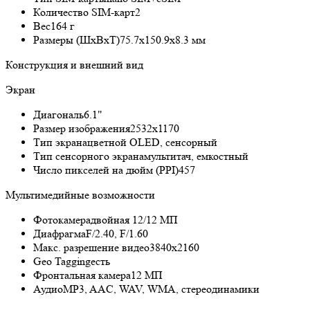
Количество SIM-карт
2
Вес
164 г
Размеры (ШxВxТ)
75.7x150.9x8.3 мм
Конструкция и внешний вид
Экран
Диагональ
6.1"
Размер изображения
2532x1170
Тип экрана
цветной OLED, сенсорный
Тип сенсорного экрана
мультитач, емкостный
Число пикселей на дюйм (PPI)
457
Мультимедийные возможности
Фотокамера
двойная 12/12 МП
Диафрагма
F/2.40, F/1.60
Макс. разрешение видео
3840x2160
Geo Tagging
есть
Фронтальная камера
12 МП
Аудио
MP3, AAC, WAV, WMA, стереодинамики