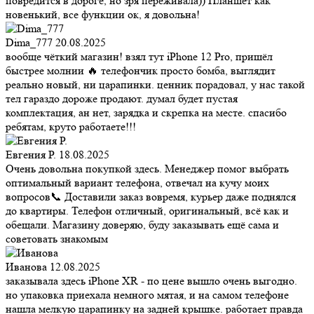
повредится в дороге, но зря переживала)) Планшет как
новенький, все функции ок, я довольна!
Dima_777
20.08.2025
вообще чёткий магазин! взял тут iPhone 12 Pro, пришёл
быстрее молнии 🔥 телефончик просто бомба, выглядит
реально новый, ни царапинки. ценник порадовал, у нас такой
тел гараздо дороже продают. думал будет пустая
комплектация, ан нет, зарядка и скрепка на месте. спасибо
ребятам, круто работаете!!!
Евгения Р.
18.08.2025
Очень довольна покупкой здесь. Менеджер помог выбрать
оптимальный вариант телефона, отвечал на кучу моих
вопросов📞 Доставили заказ вовремя, курьер даже поднялся
до квартиры. Телефон отличный, оригинальный, всё как и
обещали. Магазину доверяю, буду заказывать ещё сама и
советовать знакомым
Иванова
12.08.2025
заказывала здесь iPhone XR - по цене вышло очень выгодно.
но упаковка приехала немного мятая, и на самом телефоне
нашла мелкую царапинку на задней крышке. работает правда