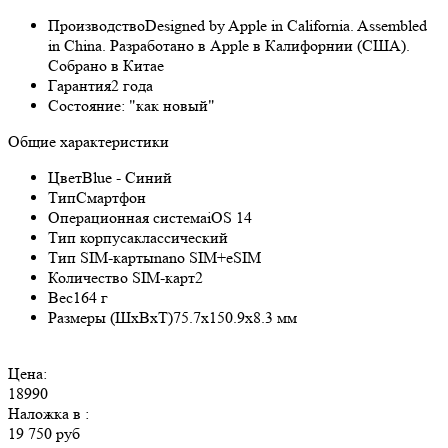
Производство
Designed by Apple in California. Assembled
in China. Разработано в Apple в Калифорнии (США).
Собрано в Китае
Гарантия
2 года
Состояние:
"как новый"
Общие характеристики
Цвет
Blue - Синий
Тип
Смартфон
Операционная система
iOS 14
Тип корпуса
классический
Тип SIM-карты
nano SIM+eSIM
Количество SIM-карт
2
Вес
164 г
Размеры (ШxВxТ)
75.7x150.9x8.3 мм
Цена:
18990
Наложка в
:
19 750 руб