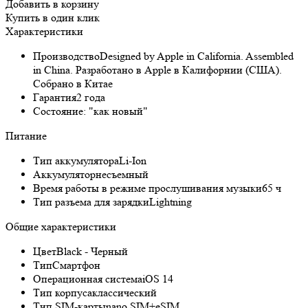
Добавить в корзину
Купить в один клик
Характеристики
Производство
Designed by Apple in California. Assembled
in China. Разработано в Apple в Калифорнии (США).
Собрано в Китае
Гарантия
2 года
Состояние:
"как новый"
Питание
Тип аккумулятора
Li-Ion
Аккумулятор
несъемный
Время работы в режиме прослушивания музыки
65 ч
Тип разъема для зарядки
Lightning
Общие характеристики
Цвет
Black - Черный
Тип
Смартфон
Операционная система
iOS 14
Тип корпуса
классический
Тип SIM-карты
nano SIM+eSIM