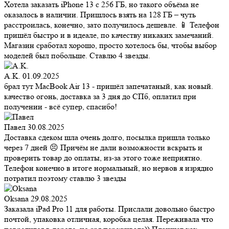
Хотела заказать iPhone 13 с 256 ГБ, но такого объёма не
оказалось в наличии. Пришлось взять на 128 ГБ – чуть
расстроилась, конечно, зато получилось дешевле. 📱 Телефон
пришёл быстро и в идеале, по качеству никаких замечаний.
Магазин сработал хорошо, просто хотелось бы, чтобы выбор
моделей был побольше. Ставлю 4 звезды.
A.K.
01.09.2025
брал тут MacBook Air 13 - пришёл запечатаный, как новый.
качество огонь, доставка за 3 дня до СПб, оплатил при
получении - всё супер, спасибо!
Павел
30.08.2025
Доставка сдеком шла очень долго, посылка пришла только
через 7 дней 😣 Причём не дали возможности вскрыть и
проверить товар до оплаты, из-за этого тоже неприятно.
Телефон конечно в итоге нормальный, но нервов я изрядно
потратил поэтому ставлю 3 звезды
Oksana
29.08.2025
Заказала iPad Pro 11 для работы. Прислали довольно быстро
почтой, упаковка отличная, коробка целая. Переживала что