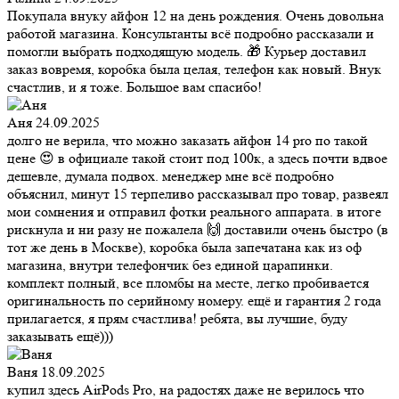
Покупала внуку айфон 12 на день рождения. Очень довольна
работой магазина. Консультанты всё подробно рассказали и
помогли выбрать подходящую модель. 🎁 Курьер доставил
заказ вовремя, коробка была целая, телефон как новый. Внук
счастлив, и я тоже. Большое вам спасибо!
Аня
24.09.2025
долго не верила, что можно заказать айфон 14 pro по такой
цене 😍 в официале такой стоит под 100к, а здесь почти вдвое
дешевле, думала подвох. менеджер мне всё подробно
объяснил, минут 15 терпеливо рассказывал про товар, развеял
мои сомнения и отправил фотки реального аппарата. в итоге
рискнула и ни разу не пожалела 🙌 доставили очень быстро (в
тот же день в Москве), коробка была запечатана как из оф
магазина, внутри телефончик без единой царапинки.
комплект полный, все пломбы на месте, легко пробивается
оригинальность по серийному номеру. ещё и гарантия 2 года
прилагается, я прям счастлива! ребята, вы лучшие, буду
заказывать ещё)))
Ваня
18.09.2025
купил здесь AirPods Pro, на радостях даже не верилось что