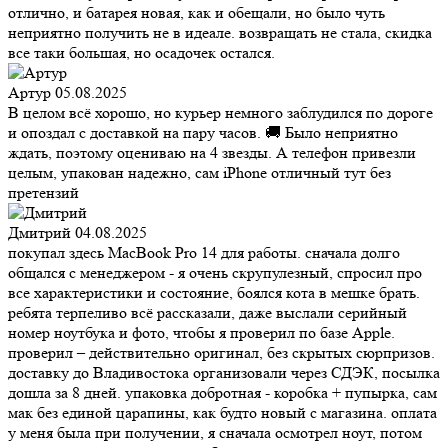
отлично, и батарея новая, как и обещали, но было чуть
неприятно получить не в идеале. возвращать не стала, скидка
все таки большая, но осадочек остался.
Артур
05.08.2025
В целом всё хорошо, но курьер немного заблудился по дороге
и опоздал с доставкой на пару часов. 🚚 Было неприятно
ждать, поэтому оцениваю на 4 звезды. А телефон привезли
целым, упакован надежно, сам iPhone отличный тут без
претензий
Дмитрий
04.08.2025
покупал здесь MacBook Pro 14 для работы. сначала долго
общался с менеджером - я очень скрупулезный, спросил про
все характеристики и состояние, боялся кота в мешке брать.
ребята терпеливо всё рассказали, даже выслали серийный
номер ноутбука и фото, чтобы я проверил по базе Apple.
проверил – действительно оригинал, без скрытых сюрпризов.
доставку до Владивостока организовали через СДЭК, посылка
дошла за 8 дней. упаковка добротная - коробка + пупырка, сам
мак без единой царапины, как будто новый с магазина. оплата
у меня была при получении, я сначала осмотрел ноут, потом