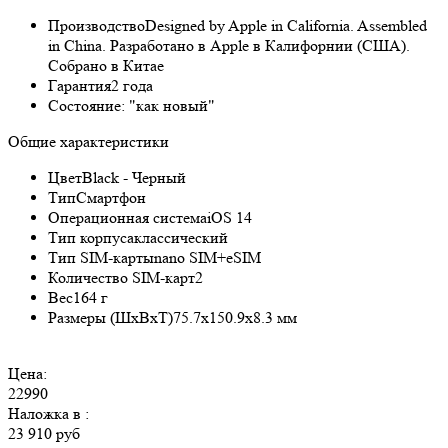
Производство
Designed by Apple in California. Assembled
in China. Разработано в Apple в Калифорнии (США).
Собрано в Китае
Гарантия
2 года
Состояние:
"как новый"
Общие характеристики
Цвет
Black - Черный
Тип
Смартфон
Операционная система
iOS 14
Тип корпуса
классический
Тип SIM-карты
nano SIM+eSIM
Количество SIM-карт
2
Вес
164 г
Размеры (ШxВxТ)
75.7x150.9x8.3 мм
Цена:
22990
Наложка в
:
23 910 руб