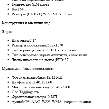
Количество SIM-карт
2
Вес
164 г
Размеры (ШxВxТ)
75.7x150.9x8.3 мм
Конструкция и внешний вид
Экран
Диагональ
6.1"
Размер изображения
2532x1170
Тип экрана
цветной OLED, сенсорный
Тип сенсорного экрана
мультитач, емкостный
Число пикселей на дюйм (PPI)
457
Мультимедийные возможности
Фотокамера
двойная 12/12 МП
Диафрагма
F/2.40, F/1.60
Макс. разрешение видео
3840x2160
Geo Tagging
есть
Фронтальная камера
12 МП
Аудио
MP3, AAC, WAV, WMA, стереодинамики