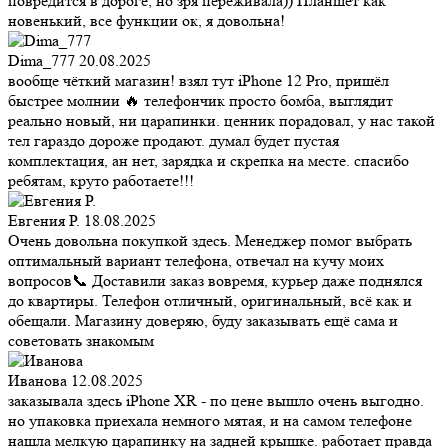
повредится в дороге, но зря переживала)) Планшет как
новенький, все функции ок, я довольна!
Dima_777
20.08.2025
вообще чёткий магазин! взял тут iPhone 12 Pro, пришёл
быстрее молнии 🔥 телефончик просто бомба, выглядит
реально новый, ни царапинки. ценник порадовал, у нас такой
тел гараздо дороже продают. думал будет пустая
комплектация, ан нет, зарядка и скрепка на месте. спасибо
ребятам, круто работаете!!!
Евгения Р.
18.08.2025
Очень довольна покупкой здесь. Менеджер помог выбрать
оптимальный вариант телефона, отвечал на кучу моих
вопросов📞 Доставили заказ вовремя, курьер даже поднялся
до квартиры. Телефон отличный, оригинальный, всё как и
обещали. Магазину доверяю, буду заказывать ещё сама и
советовать знакомым
Иванова
12.08.2025
заказывала здесь iPhone XR - по цене вышло очень выгодно.
но упаковка приехала немного мятая, и на самом телефоне
нашла мелкую царапинку на задней крышке. работает правда