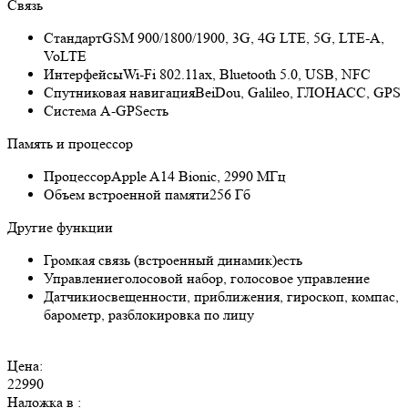
Связь
Стандарт
GSM 900/1800/1900, 3G, 4G LTE, 5G, LTE-A,
VoLTE
Интерфейсы
Wi-Fi 802.11ax, Bluetooth 5.0, USB, NFC
Спутниковая навигация
BeiDou, Galileo, ГЛОНАСС, GPS
Cистема A-GPS
есть
Память и процессор
Процессор
Apple A14 Bionic, 2990 МГц
Объем встроенной памяти
256 Гб
Другие функции
Громкая связь (встроенный динамик)
есть
Управление
голосовой набор, голосовое управление
Датчики
освещенности, приближения, гироскоп, компас,
барометр, разблокировка по лицу
Цена:
22990
Наложка в
: