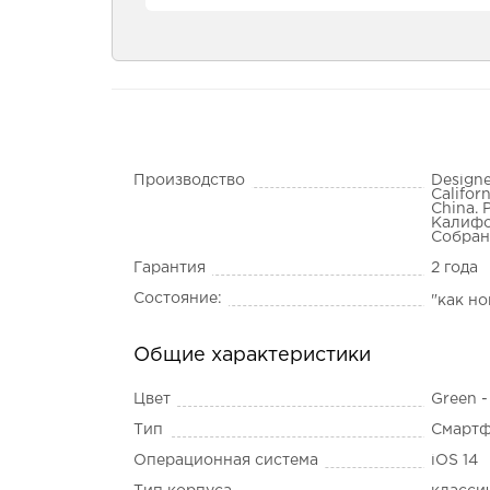
Производство
Designe
Califor
China. 
Калифо
Собран
Гарантия
2 года
Состояние:
"как н
Общие характеристики
Цвет
Green 
Тип
Смарт
Операционная система
iOS 14