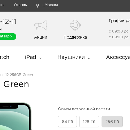
кты
Отзывы
г Москва
12-11
График р
н
с 09:00 до 
atsapp
Акции
Поддержка
с 09:00 до 
tch
iPad
Наушники
Аксессу
one 12 256GB Green
B Green
Объем встроенной памяти
64 Гб
128 Гб
256 Гб