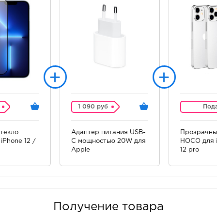
1 090 руб
Под
текло
Адаптер питания USB-
Прозрачны
iPhone 12 /
C мощностью 20W для
HOCO для i
Apple
12 pro
Получение товара