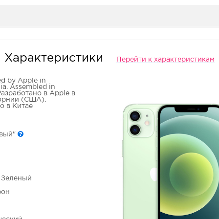
Характеристики
Перейти к характеристикам
d by Apple in
nia. Assembled in
Разработано в Apple в
рнии (США).
о в Китае
овый"
- Зеленый
фон