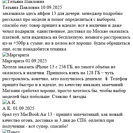
Татьяна Павловна
10.09.2025
заказывала здесь айфон 13 для дочери. менеджер подробно
рассказал про модели и помог определиться с выбором,
спасибо ему. товар пришёл в идеале, всё в наличии и даже
чехол подарили. единственное, доставка по Москве оказалась
платной, хотя надеялась на бесплатную. немного расстроилась
из-за +500р к сумме, но в целом всё хорошо. будем обращаться
ещё, если понадобится техника.
Маргарита
01.09.2025
Хотела заказать iPhone 13 с 256 ГБ, но такого объёма не
оказалось в наличии. Пришлось взять на 128 ГБ – чуть
расстроилась, конечно, зато получилось дешевле. 📱 Телефон
пришёл быстро и в идеале, по качеству никаких замечаний.
Магазин сработал хорошо, просто хотелось бы, чтобы выбор
моделей был побольше. Ставлю 4 звезды.
A.K.
01.09.2025
брал тут MacBook Air 13 - пришёл запечатаный, как новый.
качество огонь, доставка за 3 дня до СПб, оплатил при
получении - всё супер, спасибо!