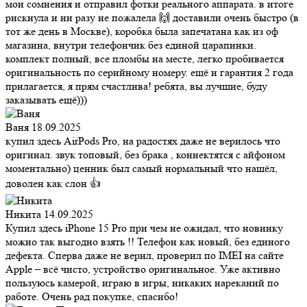
мои сомнения и отправил фотки реального аппарата. в итоге
рискнула и ни разу не пожалела 🙌 доставили очень быстро (в
тот же день в Москве), коробка была запечатана как из оф
магазина, внутри телефончик без единой царапинки.
комплект полный, все пломбы на месте, легко пробивается
оригинальность по серийному номеру. ещё и гарантия 2 года
прилагается, я прям счастлива! ребята, вы лучшие, буду
заказывать ещё)))
Ваня
18.09.2025
купил здесь AirPods Pro, на радостях даже не верилось что
оригинал. звук топовый, без брака , коннектятся с айфоном
моментально) ценник был самый нормальный что нашёл,
доволен как слон 👍
Никита
14.09.2025
Купил здесь iPhone 15 Pro при чем не ожидал, что новинку
можно так выгодно взять !! Телефон как новый, без единого
дефекта. Сперва даже не верил, проверил по IMEI на сайте
Apple – всё чисто, устройство оригинальное. Уже активно
пользуюсь камерой, играю в игры, никаких нареканий по
работе. Очень рад покупке, спасибо!