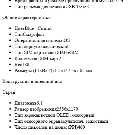
Время работы в режиме прослушивания музыки
75 ч
Тип разъема для зарядки
USB Type-C
Общие характеристики
Цвет
Blue - Синий
Тип
Смартфон
Операционная система
iOS
Тип корпуса
классический
Тип SIM-карты
nano SIM+eSIM
Количество SIM-карт
2
Вес
188 г
Размеры (ШxВxТ)
71.5x147.5x7.85 мм
Конструкция и внешний вид
Экран
Диагональ
6.1"
Размер изображения
2556x1179
Тип экрана
цветной OLED, сенсорный
Тип сенсорного экрана
мультитач, емкостный
Число пикселей на дюйм (PPI)
460