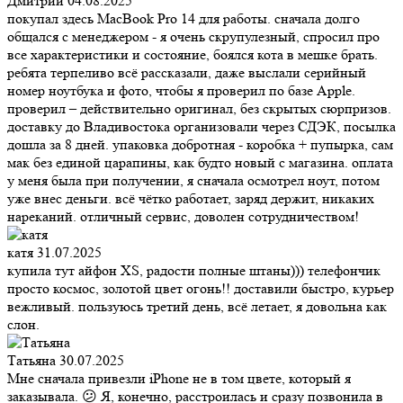
Дмитрий
04.08.2025
покупал здесь MacBook Pro 14 для работы. сначала долго
общался с менеджером - я очень скрупулезный, спросил про
все характеристики и состояние, боялся кота в мешке брать.
ребята терпеливо всё рассказали, даже выслали серийный
номер ноутбука и фото, чтобы я проверил по базе Apple.
проверил – действительно оригинал, без скрытых сюрпризов.
доставку до Владивостока организовали через СДЭК, посылка
дошла за 8 дней. упаковка добротная - коробка + пупырка, сам
мак без единой царапины, как будто новый с магазина. оплата
у меня была при получении, я сначала осмотрел ноут, потом
уже внес деньги. всё чётко работает, заряд держит, никаких
нареканий. отличный сервис, доволен сотрудничеством!
катя
31.07.2025
купила тут айфон XS, радости полные штаны))) телефончик
просто космос, золотой цвет огонь!! доставили быстро, курьер
вежливый. пользуюсь третий день, всё летает, я довольна как
слон.
Татьяна
30.07.2025
Мне сначала привезли iPhone не в том цвете, который я
заказывала. 😕 Я, конечно, расстроилась и сразу позвонила в