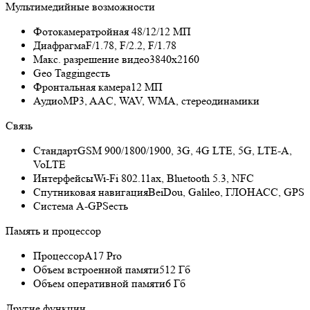
Мультимедийные возможности
Фотокамера
тройная 48/12/12 МП
Диафрагма
F/1.78, F/2.2, F/1.78
Макс. разрешение видео
3840x2160
Geo Tagging
есть
Фронтальная камера
12 МП
Аудио
MP3, AAC, WAV, WMA, стереодинамики
Связь
Стандарт
GSM 900/1800/1900, 3G, 4G LTE, 5G, LTE-A,
VoLTE
Интерфейсы
Wi-Fi 802.11ax, Bluetooth 5.3, NFC
Спутниковая навигация
BeiDou, Galileo, ГЛОНАСС, GPS
Cистема A-GPS
есть
Память и процессор
Процессор
A17 Pro
Объем встроенной памяти
512 Гб
Объем оперативной памяти
6 Гб
Другие функции