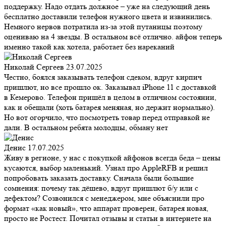
поддержку. Надо отдать должное – уже на следующий день
бесплатно доставили телефон нужного цвета и извинились.
Немного нервов потратила из-за этой путаницы поэтому
оцениваю на 4 звезды. В остальном всё отлично. айфон теперь
именно такой как хотела, работает без нареканий
Николай Сергеев
23.07.2025
Честно, боялся заказывать телефон сдеком, вдруг кирпич
пришлют, но все прошло ок. Заказывал iPhone 11 с доставкой
в Кемерово. Телефон пришёл в целом в отличном состоянии,
как и обещали (хоть батарея меняная, но держит нормально).
Но вот огорчило, что посмотреть товар перед отправкой не
дали. В остальном ребята молодцы, обману нет
Денис
17.07.2025
Живу в регионе, у нас с покупкой айфонов всегда беда – цены
кусаются, выбор маленький. Узнал про AppleRFB и решил
попробовать заказать доставку. Сначала были большие
сомнения: почему так дёшево, вдруг пришлют б/у или с
дефектом? Созвонился с менеджером, мне объяснили про
формат «как новый», что аппарат проверен, батарея новая,
просто не Ростест. Почитал отзывы и статьи в интернете на