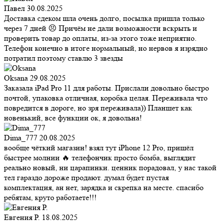
Павел
30.08.2025
Доставка сдеком шла очень долго, посылка пришла только
через 7 дней 😣 Причём не дали возможности вскрыть и
проверить товар до оплаты, из-за этого тоже неприятно.
Телефон конечно в итоге нормальный, но нервов я изрядно
потратил поэтому ставлю 3 звезды
Oksana
29.08.2025
Заказала iPad Pro 11 для работы. Прислали довольно быстро
почтой, упаковка отличная, коробка целая. Переживала что
повредится в дороге, но зря переживала)) Планшет как
новенький, все функции ок, я довольна!
Dima_777
20.08.2025
вообще чёткий магазин! взял тут iPhone 12 Pro, пришёл
быстрее молнии 🔥 телефончик просто бомба, выглядит
реально новый, ни царапинки. ценник порадовал, у нас такой
тел гараздо дороже продают. думал будет пустая
комплектация, ан нет, зарядка и скрепка на месте. спасибо
ребятам, круто работаете!!!
Евгения Р.
18.08.2025