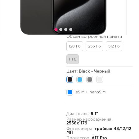
Объем встроенной памяти
128 Гб
256 Гб
512 Гб
1 Тб
Цвет:
Black - Черный
eSIM + NanoSIM
Диагональ:
6.1"
Размер изображения:
2556x1179
Фотокамера:
тройная 48/12/12
МП
Процессор:
A17 Pro