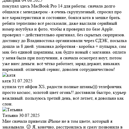
Дмитрий
04.08.2025
покупал здесь MacBook Pro 14 для работы. сначала долго
общался с менеджером - я очень скрупулезный, спросил про
все характеристики и состояние, боялся кота в мешке брать.
ребята терпеливо всё рассказали, даже выслали серийный
номер ноутбука и фото, чтобы я проверил по базе Apple.
проверил – действительно оригинал, без скрытых сюрпризов.
доставку до Владивостока организовали через СДЭК, посылка
дошла за 8 дней. упаковка добротная - коробка + пупырка, сам
мак без единой царапины, как будто новый с магазина. оплата
у меня была при получении, я сначала осмотрел ноут, потом
уже внес деньги. всё чётко работает, заряд держит, никаких
нареканий. отличный сервис, доволен сотрудничеством!
катя
31.07.2025
купила тут айфон XS, радости полные штаны))) телефончик
просто космос, золотой цвет огонь!! доставили быстро, курьер
вежливый. пользуюсь третий день, всё летает, я довольна как
слон.
Татьяна
30.07.2025
Мне сначала привезли iPhone не в том цвете, который я
заказывала. 😕 Я, конечно, расстроилась и сразу позвонила в