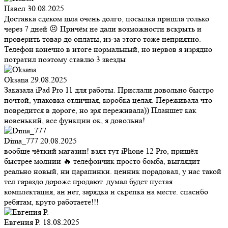
Павел
30.08.2025
Доставка сдеком шла очень долго, посылка пришла только
через 7 дней 😣 Причём не дали возможности вскрыть и
проверить товар до оплаты, из-за этого тоже неприятно.
Телефон конечно в итоге нормальный, но нервов я изрядно
потратил поэтому ставлю 3 звезды
Oksana
29.08.2025
Заказала iPad Pro 11 для работы. Прислали довольно быстро
почтой, упаковка отличная, коробка целая. Переживала что
повредится в дороге, но зря переживала)) Планшет как
новенький, все функции ок, я довольна!
Dima_777
20.08.2025
вообще чёткий магазин! взял тут iPhone 12 Pro, пришёл
быстрее молнии 🔥 телефончик просто бомба, выглядит
реально новый, ни царапинки. ценник порадовал, у нас такой
тел гараздо дороже продают. думал будет пустая
комплектация, ан нет, зарядка и скрепка на месте. спасибо
ребятам, круто работаете!!!
Евгения Р.
18.08.2025