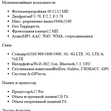
Мультимедийные возможности
Фотокамера
тройная 48/12/12 МП
Диафрагма
F/1.78, F/2.2, F/1.78
Макс. разрешение видео
3840x2160
Geo Tagging
есть
Фронтальная камера
12 МП
Аудио
MP3, AAC, WAV, WMA, стереодинамики
Связь
Стандарт
GSM 900/1800/1900, 3G, 4G LTE, 5G, LTE-A,
VoLTE
Интерфейсы
Wi-Fi 802.11ax, Bluetooth 5.3, NFC
Спутниковая навигация
BeiDou, Galileo, ГЛОНАСС, GPS
Cистема A-GPS
есть
Память и процессор
Процессор
A17 Pro
Объем встроенной памяти
128 Гб
Объем оперативной памяти
6 Гб
Другие функции