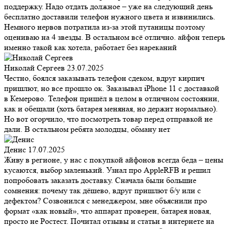
поддержку. Надо отдать должное – уже на следующий день
бесплатно доставили телефон нужного цвета и извинились.
Немного нервов потратила из-за этой путаницы поэтому
оцениваю на 4 звезды. В остальном всё отлично. айфон теперь
именно такой как хотела, работает без нареканий
Николай Сергеев
23.07.2025
Честно, боялся заказывать телефон сдеком, вдруг кирпич
пришлют, но все прошло ок. Заказывал iPhone 11 с доставкой
в Кемерово. Телефон пришёл в целом в отличном состоянии,
как и обещали (хоть батарея меняная, но держит нормально).
Но вот огорчило, что посмотреть товар перед отправкой не
дали. В остальном ребята молодцы, обману нет
Денис
17.07.2025
Живу в регионе, у нас с покупкой айфонов всегда беда – цены
кусаются, выбор маленький. Узнал про AppleRFB и решил
попробовать заказать доставку. Сначала были большие
сомнения: почему так дёшево, вдруг пришлют б/у или с
дефектом? Созвонился с менеджером, мне объяснили про
формат «как новый», что аппарат проверен, батарея новая,
просто не Ростест. Почитал отзывы и статьи в интернете на