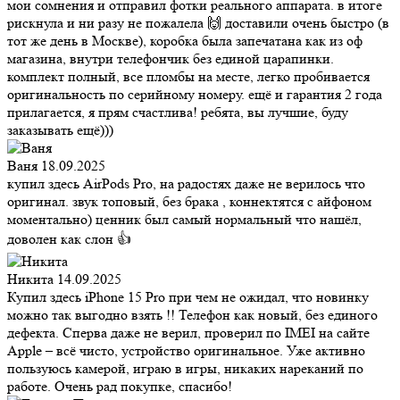
мои сомнения и отправил фотки реального аппарата. в итоге
рискнула и ни разу не пожалела 🙌 доставили очень быстро (в
тот же день в Москве), коробка была запечатана как из оф
магазина, внутри телефончик без единой царапинки.
комплект полный, все пломбы на месте, легко пробивается
оригинальность по серийному номеру. ещё и гарантия 2 года
прилагается, я прям счастлива! ребята, вы лучшие, буду
заказывать ещё)))
Ваня
18.09.2025
купил здесь AirPods Pro, на радостях даже не верилось что
оригинал. звук топовый, без брака , коннектятся с айфоном
моментально) ценник был самый нормальный что нашёл,
доволен как слон 👍
Никита
14.09.2025
Купил здесь iPhone 15 Pro при чем не ожидал, что новинку
можно так выгодно взять !! Телефон как новый, без единого
дефекта. Сперва даже не верил, проверил по IMEI на сайте
Apple – всё чисто, устройство оригинальное. Уже активно
пользуюсь камерой, играю в игры, никаких нареканий по
работе. Очень рад покупке, спасибо!