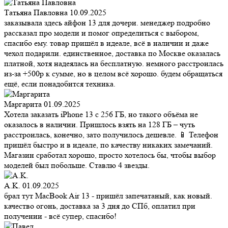
Татьяна Павловна
10.09.2025
заказывала здесь айфон 13 для дочери. менеджер подробно
рассказал про модели и помог определиться с выбором,
спасибо ему. товар пришёл в идеале, всё в наличии и даже
чехол подарили. единственное, доставка по Москве оказалась
платной, хотя надеялась на бесплатную. немного расстроилась
из-за +500р к сумме, но в целом всё хорошо. будем обращаться
ещё, если понадобится техника.
Маргарита
01.09.2025
Хотела заказать iPhone 13 с 256 ГБ, но такого объёма не
оказалось в наличии. Пришлось взять на 128 ГБ – чуть
расстроилась, конечно, зато получилось дешевле. 📱 Телефон
пришёл быстро и в идеале, по качеству никаких замечаний.
Магазин сработал хорошо, просто хотелось бы, чтобы выбор
моделей был побольше. Ставлю 4 звезды.
A.K.
01.09.2025
брал тут MacBook Air 13 - пришёл запечатаный, как новый.
качество огонь, доставка за 3 дня до СПб, оплатил при
получении - всё супер, спасибо!