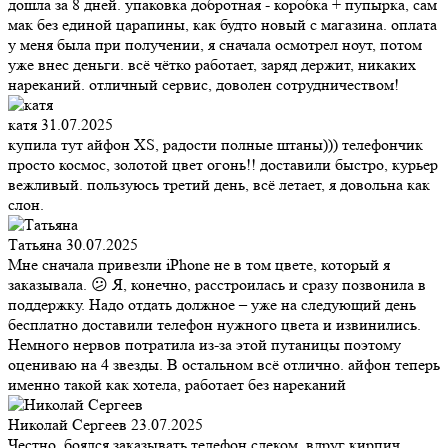
дошла за 8 дней. упаковка добротная - коробка + пупырка, сам
мак без единой царапины, как будто новый с магазина. оплата
у меня была при получении, я сначала осмотрел ноут, потом
уже внес деньги. всё чётко работает, заряд держит, никаких
нареканий. отличный сервис, доволен сотрудничеством!
катя
31.07.2025
купила тут айфон XS, радости полные штаны))) телефончик
просто космос, золотой цвет огонь!! доставили быстро, курьер
вежливый. пользуюсь третий день, всё летает, я довольна как
слон.
Татьяна
30.07.2025
Мне сначала привезли iPhone не в том цвете, который я
заказывала. 😕 Я, конечно, расстроилась и сразу позвонила в
поддержку. Надо отдать должное – уже на следующий день
бесплатно доставили телефон нужного цвета и извинились.
Немного нервов потратила из-за этой путаницы поэтому
оцениваю на 4 звезды. В остальном всё отлично. айфон теперь
именно такой как хотела, работает без нареканий
Николай Сергеев
23.07.2025
Честно, боялся заказывать телефон сдеком, вдруг кирпич