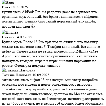
Ваня
18.09.2025
купил здесь AirPods Pro, на радостях даже не верилось что
оригинал. звук топовый, без брака , коннектятся с айфоном
моментально) ценник был самый нормальный что нашёл,
доволен как слон 👍
Никита
14.09.2025
Купил здесь iPhone 15 Pro при чем не ожидал, что новинку
можно так выгодно взять !! Телефон как новый, без единого
дефекта. Сперва даже не верил, проверил по IMEI на сайте
Apple – всё чисто, устройство оригинальное. Уже активно
пользуюсь камерой, играю в игры, никаких нареканий по
работе. Очень рад покупке, спасибо!
Татьяна Павловна
10.09.2025
заказывала здесь айфон 13 для дочери. менеджер подробно
рассказал про модели и помог определиться с выбором,
спасибо ему. товар пришёл в идеале, всё в наличии и даже
чехол подарили. единственное, доставка по Москве оказалась
платной, хотя надеялась на бесплатную. немного расстроилась
из-за +500р к сумме, но в целом всё хорошо. будем обращаться