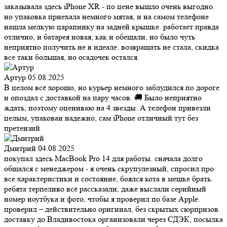
заказывала здесь iPhone XR - по цене вышло очень выгодно.
но упаковка приехала немного мятая, и на самом телефоне
нашла мелкую царапинку на задней крышке. работает правда
отлично, и батарея новая, как и обещали, но было чуть
неприятно получить не в идеале. возвращать не стала, скидка
все таки большая, но осадочек остался.
Артур
05.08.2025
В целом всё хорошо, но курьер немного заблудился по дороге
и опоздал с доставкой на пару часов. 🚚 Было неприятно
ждать, поэтому оцениваю на 4 звезды. А телефон привезли
целым, упакован надежно, сам iPhone отличный тут без
претензий
Дмитрий
04.08.2025
покупал здесь MacBook Pro 14 для работы. сначала долго
общался с менеджером - я очень скрупулезный, спросил про
все характеристики и состояние, боялся кота в мешке брать.
ребята терпеливо всё рассказали, даже выслали серийный
номер ноутбука и фото, чтобы я проверил по базе Apple.
проверил – действительно оригинал, без скрытых сюрпризов.
доставку до Владивостока организовали через СДЭК, посылка