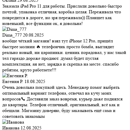
Oksana
29.08.2025
Заказала iPad Pro 11 для работы. Прислали довольно быстро
почтой, упаковка отличная, коробка целая. Переживала что
повредится в дороге, но зря переживала)) Планшет как
новенький, все функции ок, я довольна!
Dima_777
20.08.2025
вообще чёткий магазин! взял тут iPhone 12 Pro, пришёл
быстрее молнии 🔥 телефончик просто бомба, выглядит
реально новый, ни царапинки. ценник порадовал, у нас такой
тел гараздо дороже продают. думал будет пустая
комплектация, ан нет, зарядка и скрепка на месте. спасибо
ребятам, круто работаете!!!
Евгения Р.
18.08.2025
Очень довольна покупкой здесь. Менеджер помог выбрать
оптимальный вариант телефона, отвечал на кучу моих
вопросов📞 Доставили заказ вовремя, курьер даже поднялся
до квартиры. Телефон отличный, оригинальный, всё как и
обещали. Магазину доверяю, буду заказывать ещё сама и
советовать знакомым
Иванова
12.08.2025