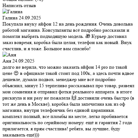
Написать отзыв
Галина
24.09.2025
Покупала внуку айфон 12 на день рождения. Очень довольна
работой магазина. Консультанты всё подробно рассказали и
помогли выбрать подходящую модель. 🎁 Курьер доставил
заказ вовремя, коробка была целая, телефон как новый. Внук
счастлив, и я тоже. Большое вам спасибо!
Аня
24.09.2025
долго не верила, что можно заказать айфон 14 pro по такой
цене 😍 в официале такой стоит под 100к, а здесь почти вдвое
дешевле, думала подвох. менеджер мне всё подробно
объяснил, минут 15 терпеливо рассказывал про товар, развеял
мои сомнения и отправил фотки реального аппарата. в итоге
рискнула и ни разу не пожалела 🙌 доставили очень быстро (в
тот же день в Москве), коробка была запечатана как из оф
магазина, внутри телефончик без единой царапинки.
комплект полный, все пломбы на месте, легко пробивается
оригинальность по серийному номеру. ещё и гарантия 2 года
прилагается, я прям счастлива! ребята, вы лучшие, буду
заказывать ещё)))