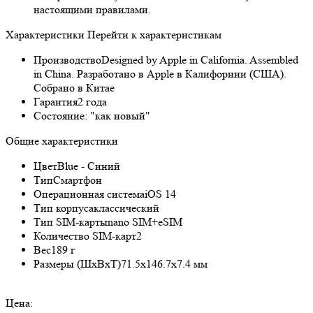
настоящими правилами.
Характеристики
Перейти к характеристикам
Производство
Designed by Apple in California. Assembled
in China. Разработано в Apple в Калифорнии (США).
Собрано в Китае
Гарантия
2 года
Состояние:
"как новый"
Общие характеристики
Цвет
Blue - Синий
Тип
Смартфон
Операционная система
iOS 14
Тип корпуса
классический
Тип SIM-карты
nano SIM+eSIM
Количество SIM-карт
2
Вес
189 г
Размеры (ШxВxТ)
71.5x146.7x7.4 мм
Цена: