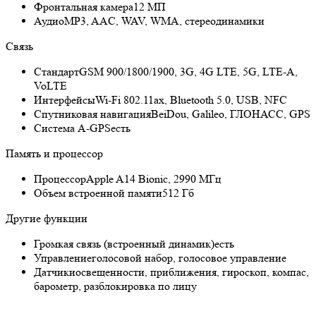
Фронтальная камера
12 МП
Аудио
MP3, AAC, WAV, WMA, стереодинамики
Связь
Стандарт
GSM 900/1800/1900, 3G, 4G LTE, 5G, LTE-A,
VoLTE
Интерфейсы
Wi-Fi 802.11ax, Bluetooth 5.0, USB, NFC
Спутниковая навигация
BeiDou, Galileo, ГЛОНАСС, GPS
Cистема A-GPS
есть
Память и процессор
Процессор
Apple A14 Bionic, 2990 МГц
Объем встроенной памяти
512 Гб
Другие функции
Громкая связь (встроенный динамик)
есть
Управление
голосовой набор, голосовое управление
Датчики
освещенности, приближения, гироскоп, компас,
барометр, разблокировка по лицу