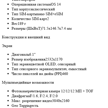
Операционная система
iOS 14
Тип корпуса
классический
Тип SIM-карты
nano SIM+eSIM
Количество SIM-карт
2
Вес
189 г
Размеры (ШxВxТ)
71.5x146.7x7.4 мм
Конструкция и внешний вид
Экран
Диагональ
6.1"
Размер изображения
2532x1170
Тип экрана
цветной OLED, сенсорный
Тип сенсорного экрана
мультитач, емкостный
Число пикселей на дюйм (PPI)
460
Мультимедийные возможности
Фотокамера
четверная камера 12/12/12 МП + TOF
Диафрагма
F/1.6, F/2.4, F/2.0
Макс. разрешение видео
3840x2160
Geo Tagging
есть