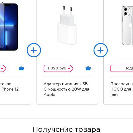
1 090 руб
Под
текло
Адаптер питания USB-
Прозрачны
iPhone 12
C мощностью 20W для
HOCO для i
Apple
mini
Получение товара