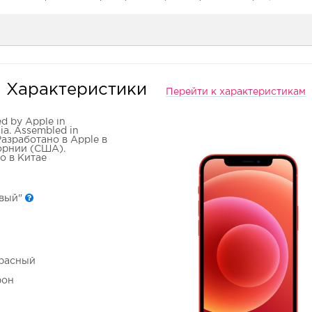
Характеристики
Перейти к характеристикам
d by Apple in
nia. Assembled in
Разработано в Apple в
рнии (США).
о в Китае
овый"
Красный
фон