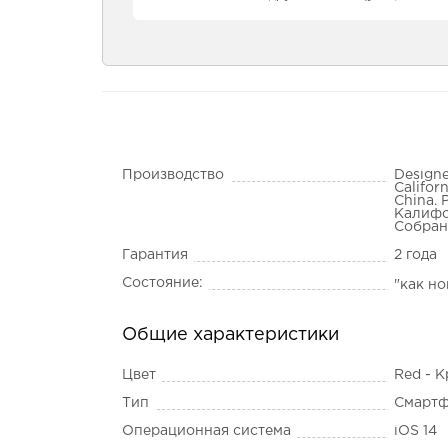
Производство
Designe
Califor
China. 
Калифо
Собран
Гарантия
2 года
Состояние:
"как н
Общие характеристики
Цвет
Red - 
Тип
Смарт
Операционная система
iOS 14