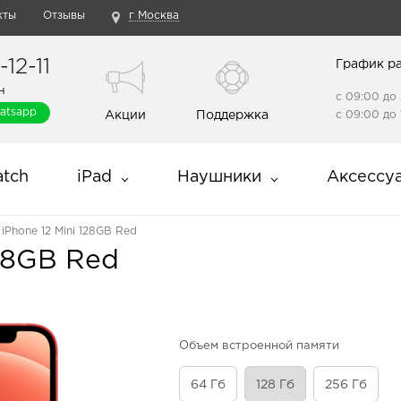
кты
Отзывы
г Москва
12-11
График р
н
с 09:00 до 
atsapp
Акции
Поддержка
с 09:00 до 
tch
iPad
Наушники
Аксессу
 iPhone 12 Mini 128GB Red
128GB Red
Объем встроенной памяти
64 Гб
128 Гб
256 Гб