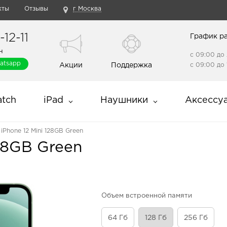
кты
Отзывы
г Москва
12-11
График р
н
с 09:00 до 
atsapp
Акции
Поддержка
с 09:00 до 
tch
iPad
Наушники
Аксессу
 iPhone 12 Mini 128GB Green
128GB Green
Объем встроенной памяти
64 Гб
128 Гб
256 Гб