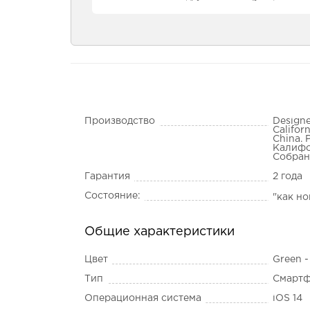
Производство
Designe
Califor
China. 
Калифо
Собран
Гарантия
2 года
Состояние:
"как н
Общие характеристики
Цвет
Green 
Тип
Смарт
Операционная система
iOS 14