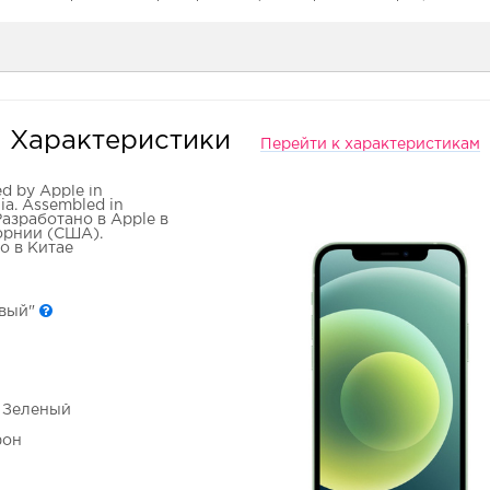
Характеристики
Перейти к характеристикам
d by Apple in
nia. Assembled in
Разработано в Apple в
рнии (США).
о в Китае
овый"
- Зеленый
фон