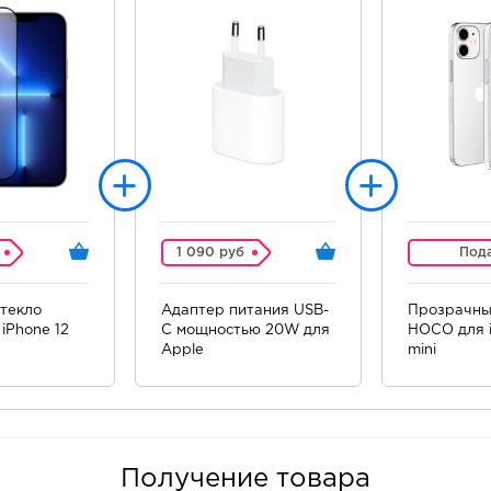
1 090 руб
Под
текло
Адаптер питания USB-
Прозрачны
iPhone 12
C мощностью 20W для
HOCO для i
Apple
mini
Получение товара