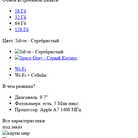
16 Гб
32 Гб
64 Гб
128 Гб
Цвет:
Silver - Серебристый
Wi-Fi
Wi-Fi + Cellular
В чем разница?
Диагональ:
9.7"
Фотокамера:
есть, 5 Млн пикс.
Процессор:
Apple A7 1400 МГц
Все характеристики
под заказ