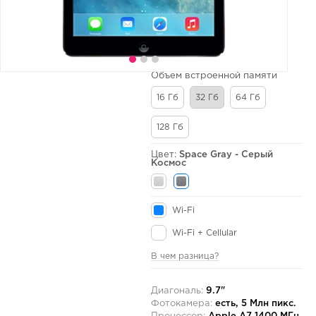
Объем встроенной памяти
16 Гб
32 Гб
64 Гб
128 Гб
Цвет:
Space Gray - Серый
Космос
Wi-Fi
Wi-Fi + Cellular
В чем разница?
Диагональ:
9.7"
Фотокамера:
есть, 5 Млн пикс.