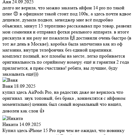
Аня
24.09.2025
долго не верила, что можно заказать айфон 14 pro по такой
цене 😍 в официале такой стоит под 100к, а здесь почти вдвое
дешевле, думала подвох. менеджер мне всё подробно
объяснил, минут 15 терпеливо рассказывал про товар, развеял
мои сомнения и отправил фотки реального аппарата. в итоге
рискнула и ни разу не пожалела 🙌 доставили очень быстро (в
тот же день в Москве), коробка была запечатана как из оф
магазина, внутри телефончик без единой царапинки.
комплект полный, все пломбы на месте, легко пробивается
оригинальность по серийному номеру. ещё и гарантия 2 года
прилагается, я прям счастлива! ребята, вы лучшие, буду
заказывать ещё)))
Ваня
18.09.2025
купил здесь AirPods Pro, на радостях даже не верилось что
оригинал. звук топовый, без брака , коннектятся с айфоном
моментально) ценник был самый нормальный что нашёл,
доволен как слон 👍
Никита
14.09.2025
Купил здесь iPhone 15 Pro при чем не ожидал, что новинку