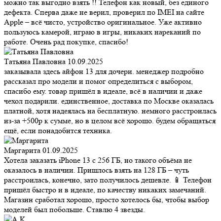
можно так выгодно взять !! Телефон как новый, без единого
дефекта. Сперва даже не верил, проверил по IMEI на сайте
Apple – всё чисто, устройство оригинальное. Уже активно
пользуюсь камерой, играю в игры, никаких нареканий по
работе. Очень рад покупке, спасибо!
Татьяна Павловна
10.09.2025
заказывала здесь айфон 13 для дочери. менеджер подробно
рассказал про модели и помог определиться с выбором,
спасибо ему. товар пришёл в идеале, всё в наличии и даже
чехол подарили. единственное, доставка по Москве оказалась
платной, хотя надеялась на бесплатную. немного расстроилась
из-за +500р к сумме, но в целом всё хорошо. будем обращаться
ещё, если понадобится техника.
Маргарита
01.09.2025
Хотела заказать iPhone 13 с 256 ГБ, но такого объёма не
оказалось в наличии. Пришлось взять на 128 ГБ – чуть
расстроилась, конечно, зато получилось дешевле. 📱 Телефон
пришёл быстро и в идеале, по качеству никаких замечаний.
Магазин сработал хорошо, просто хотелось бы, чтобы выбор
моделей был побольше. Ставлю 4 звезды.