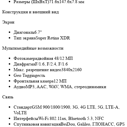
Размеры (ШxВxТ)
71.6x147.6x7.8 мм
Конструкция и внешний вид
Экран
Диагональ
6.7"
Тип экрана
Super Retina XDR
Мультимедийные возможности
Фотокамера
двойная 48/12 МП
Диафрагма
F/1.6, F/2.4, F/1.6
Макс. разрешение видео
3840х2160
Geo Tagging
есть
Фронтальная камера
12 МП
Аудио
MP3, AAC, WAV, WMA, стереодинамики
Связь
Стандарт
GSM 900/1800/1900, 3G, 4G LTE, 5G, LTE-A,
VoLTE
Интерфейсы
Wi-Fi 802.11ax, Bluetooth 5.3, NFC
Спутниковая навигация
BeiDou, Galileo, ГЛОНАСС, GPS