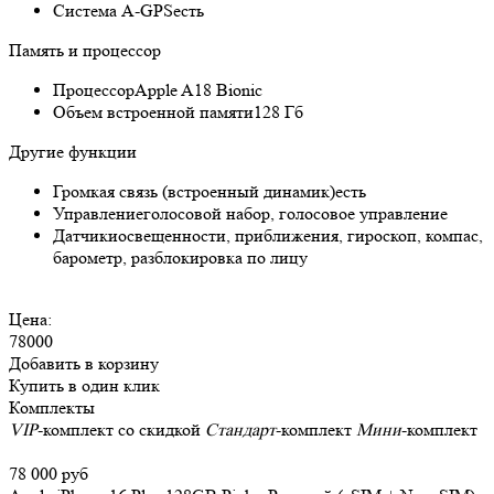
Cистема A-GPS
есть
Память и процессор
Процессор
Apple A18 Bionic
Объем встроенной памяти
128 Гб
Другие функции
Громкая связь (встроенный динамик)
есть
Управление
голосовой набор, голосовое управление
Датчики
освещенности, приближения, гироскоп, компас,
барометр, разблокировка по лицу
Цена:
78000
Добавить в корзину
Купить в один клик
Комплекты
VIP
-комплект со скидкой
Стандарт
-комплект
Мини
-комплект
78 000 руб