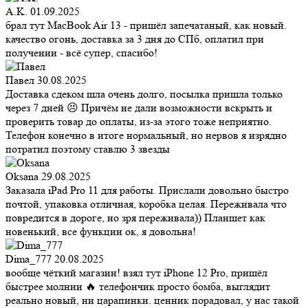
A.K.
01.09.2025
брал тут MacBook Air 13 - пришёл запечатаный, как новый.
качество огонь, доставка за 3 дня до СПб, оплатил при
получении - всё супер, спасибо!
Павел
30.08.2025
Доставка сдеком шла очень долго, посылка пришла только
через 7 дней 😣 Причём не дали возможности вскрыть и
проверить товар до оплаты, из-за этого тоже неприятно.
Телефон конечно в итоге нормальный, но нервов я изрядно
потратил поэтому ставлю 3 звезды
Oksana
29.08.2025
Заказала iPad Pro 11 для работы. Прислали довольно быстро
почтой, упаковка отличная, коробка целая. Переживала что
повредится в дороге, но зря переживала)) Планшет как
новенький, все функции ок, я довольна!
Dima_777
20.08.2025
вообще чёткий магазин! взял тут iPhone 12 Pro, пришёл
быстрее молнии 🔥 телефончик просто бомба, выглядит
реально новый, ни царапинки. ценник порадовал, у нас такой