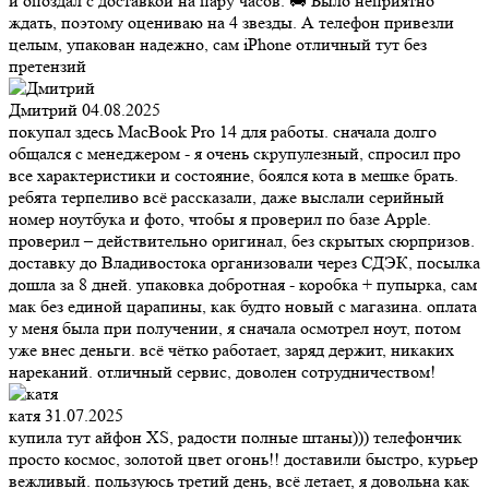
и опоздал с доставкой на пару часов. 🚚 Было неприятно
ждать, поэтому оцениваю на 4 звезды. А телефон привезли
целым, упакован надежно, сам iPhone отличный тут без
претензий
Дмитрий
04.08.2025
покупал здесь MacBook Pro 14 для работы. сначала долго
общался с менеджером - я очень скрупулезный, спросил про
все характеристики и состояние, боялся кота в мешке брать.
ребята терпеливо всё рассказали, даже выслали серийный
номер ноутбука и фото, чтобы я проверил по базе Apple.
проверил – действительно оригинал, без скрытых сюрпризов.
доставку до Владивостока организовали через СДЭК, посылка
дошла за 8 дней. упаковка добротная - коробка + пупырка, сам
мак без единой царапины, как будто новый с магазина. оплата
у меня была при получении, я сначала осмотрел ноут, потом
уже внес деньги. всё чётко работает, заряд держит, никаких
нареканий. отличный сервис, доволен сотрудничеством!
катя
31.07.2025
купила тут айфон XS, радости полные штаны))) телефончик
просто космос, золотой цвет огонь!! доставили быстро, курьер
вежливый. пользуюсь третий день, всё летает, я довольна как