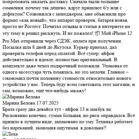
попробовать заказать доставку. Сначала были большие
сомнения: почему так дёшево, вдруг пришлют б/у или с
дефектом? Созвонился с менеджером, мне объяснили про
формат «как новый», что аппарат проверен, батарея новая,
просто не Ростест. Почитал отзывы и статьи в интернете на
эту тему и решил рискнуть. И не пожалел! 📦 Мой iPhone 12
Pro Max отправили через СДЭК, оплата при получении.
Посылка шла 8 дней до Якутска. Курьер приехал, дал
проверить телефон перед оплатой. Всё супер: айфон
действительно в идеале, полностью оригинальный. В
комплекте даже чехол подарочный положили. Упаковка от
одного аксессуара чуть помялась, но это мелочи. Главное –
сэкономил почти половину стоимости относительно нового
устройства у нас. Теперь буду всем советовать этот магазин, и
сам, возможно, ещё что-нибудь закажу!
Марина Белова
17.07.2025
Брала сразу два девайса тут - айфон 13 и макбук air.
Рискованно конечно, сумма большая, но риск оправдался. Всё
пришло в лучшем виде, запаковано по уму. Техника работает
без нареканий, экономия ощутимая. я довольна!!