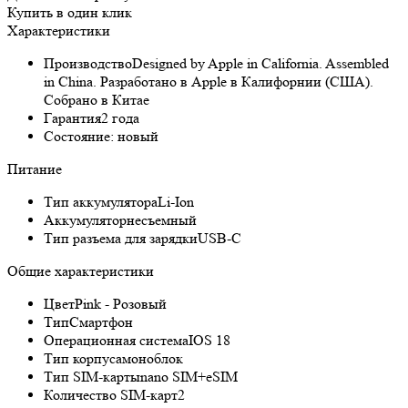
Купить в один клик
Характеристики
Производство
Designed by Apple in California. Assembled
in China. Разработано в Apple в Калифорнии (США).
Собрано в Китае
Гарантия
2 года
Состояние:
новый
Питание
Тип аккумулятора
Li-Ion
Аккумулятор
несъемный
Тип разъема для зарядки
USB-C
Общие характеристики
Цвет
Pink - Розовый
Тип
Смартфон
Операционная система
IOS 18
Тип корпуса
моноблок
Тип SIM-карты
nano SIM+eSIM
Количество SIM-карт
2